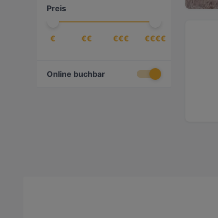
Preis
€
€€
€€€
€€€€
Online buchbar