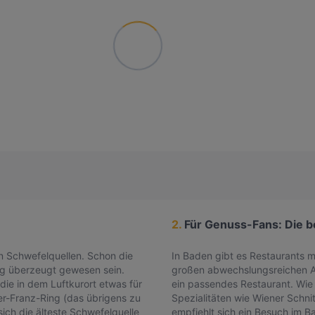
2.
Für Genuss-Fans: Die b
n Schwefelquellen. Schon die
In Baden gibt es Restaurants 
ng überzeugt gewesen sein.
großen abwechslungsreichen Au
die in dem Luftkurort etwas für
ein passendes Restaurant. Wie 
er-Franz-Ring (das übrigens zu
Spezialitäten wie Wiener Schni
ich die älteste Schwefelquelle
empfiehlt sich ein Besuch im B