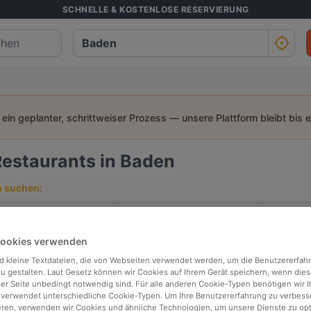
SCHNELLE & KOSTENLOSE RESERVIERUNG
t ein geplanter, schrittweiser Prozess — unsere Plattform bleibt bis 
Restaurants in Baden
h suchen:
Personen
Datum
Uhrz
Cookies verwenden
p bewertet
In der Nähe
d kleine Textdateien, die von Webseiten verwendet werden, um die Benutzererfah
 zu gestalten. Laut Gesetz können wir Cookies auf Ihrem Gerät speichern, wenn dies
ser Seite unbedingt notwendig sind. Für alle anderen Cookie-Typen benötigen wir Ih
 verwendet unterschiedliche Cookie-Typen. Um Ihre Benutzererfahrung zu verbess
Relevanz
eren, verwenden wir Cookies und ähnliche Technologien, um unsere Dienste zu op