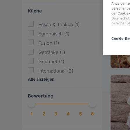
Anzeigen zu
personenbez
Küche
der Cookie-
Datenschutz
personenbe
Essen & Trinken
(
1
)
Europäisch
(
1
)
Cookie-Ein
Fusion
(
1
)
Getränke
(
1
)
Gourmet
(
1
)
International
(
2
)
Alle anzeigen
Österreichisch
(
3
)
Bewertung
1
2
3
4
5
6