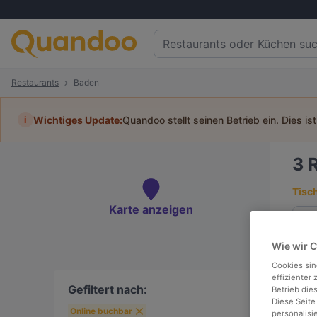
Restaurants
Baden
i
Wichtiges Update:
Quandoo stellt seinen Betrieb ein. Dies is
3
Tisc
Karte anzeigen
Wie wir 
To
Cookies sin
effizienter
Gefiltert nach:
Betrieb die
Diese Seite
Online buchbar
personalisi