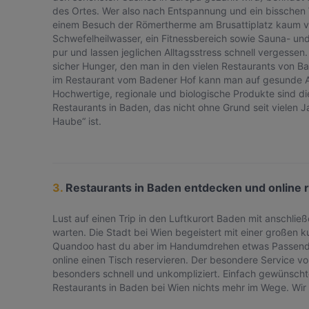
des Ortes. Wer also nach Entspannung und ein bisschen
einem Besuch der Römertherme am Brusattiplatz kaum v
Schwefelheilwasser, ein Fitnessbereich sowie Sauna- u
pur und lassen jeglichen Alltagsstress schnell vergesse
sicher Hunger, den man in den vielen Restaurants von Bad
im Restaurant vom Badener Hof kann man auf gesunde A
Hochwertige, regionale und biologische Produkte sind die
Restaurants in Baden, das nicht ohne Grund seit vielen 
Haube“ ist.
3.
Restaurants in Baden entdecken und online 
Lust auf einen Trip in den Luftkurort Baden mit anschli
warten. Die Stadt bei Wien begeistert mit einer großen ku
Quandoo hast du aber im Handumdrehen etwas Passendes g
online einen Tisch reservieren. Der besondere Service v
besonders schnell und unkompliziert. Einfach gewünsch
Restaurants in Baden bei Wien nichts mehr im Wege. Wir