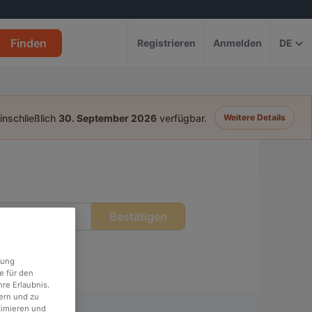
Finden
Registrieren
Anmelden
DE
einschließlich
30. September 2026
verfügbar.
Weitere Details
Bestätigen
eit
rung
e für den
re Erlaubnis.
ern und zu
timieren und