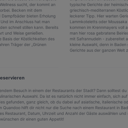
 Wellness sucht, der kommt an
typische Gerichte der heimisch
orbei. Becken mit dem
griechisch-mediterranen Köstli
nd Dampfbäder bieten Erholung
leckerer Tipp. Hier warten Geric
n. Und im Anschluss hat man
Lammkoteletts oder Moussaka a
en schnell stillen kann. Bereits
kommen im Krennmayers voll au
rt und Weise genießen.
man hier rosa gebratene Beiried
 Basis der Köstlichkeiten des
mit Safrannudeln - zubereitet a
Jahren Träger der „Grünen
kleine Auswahl, denn in Baden 
Gerichte aus der ganzen Welt 
reservieren
eßendem Besuch in einem der Restaurants der Stadt? Dann solltest du 
linarischen Auswahl. Da ist es natürlich nicht immer einfach, sich auf
efunden, ganz gleich, ob du dabei auf asiatische, italienische od
on Quandoo hilft dir nicht nur die Suche nach einem Restaurant in 
tes Restaurant, Datum, Uhrzeit und Anzahl der Gäste auswählen und
 wünschen dir einen guten Appetit!