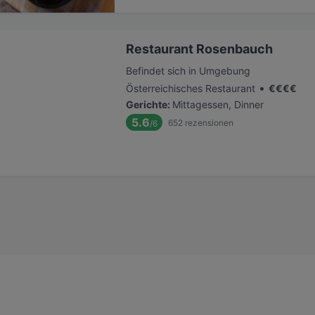
Restaurant Rosenbauch
Befindet sich in Umgebung
•
Österreichisches Restaurant
€
€
€
€
Gerichte
:
Mittagessen, Dinner
5.6
652
rezensionen
/6