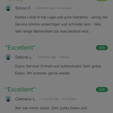
Simon F.
4 months ago
·
43 reviews
Nettes Lokal in top Lage und gute Getränke - einzig der
Service könnte umsichtiger und schneller sein - teils
sehr lange Wartezeiten bis man bedient wird.
"
Excellent
"
6
/6
Sabine L.
4 months ago
·
1 review
Super Service! Schnell und aufmerksam! Sehr gutes
Essen. Wir kommen gerne wieder
"
Excellent
"
6
/6
Clemens L.
4 months ago
·
32 reviews
War wie immer super. Sehr gutes Essen und