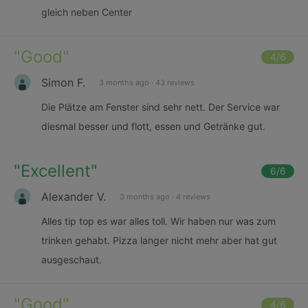
gleich neben Center
"
Good
"
4
/6
Simon F.
3 months ago
·
43 reviews
Die Plätze am Fenster sind sehr nett. Der Service war
diesmal besser und flott, essen und Getränke gut.
"
Excellent
"
6
/6
Alexander V.
3 months ago
·
4 reviews
Alles tip top es war alles toll. Wir haben nur was zum
trinken gehabt. Pizza langer nicht mehr aber hat gut
ausgeschaut.
"
Good
"
4
/6