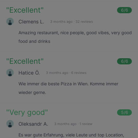
"
Excellent
"
6
/6
Clemens L.
3 months ago
·
32 reviews
Amazing restaurant, nice people, good vibes, very good
food and drinks
"
Excellent
"
6
/6
Hatice Ö.
3 months ago
·
6 reviews
Wie immer die beste Pizza in Wien. Komme immer
wieder gerne.
"
Very good
"
5
/6
Oleksandr A.
3 months ago
·
1 review
Es war gute Erfahrung, viele Leute und top Location,