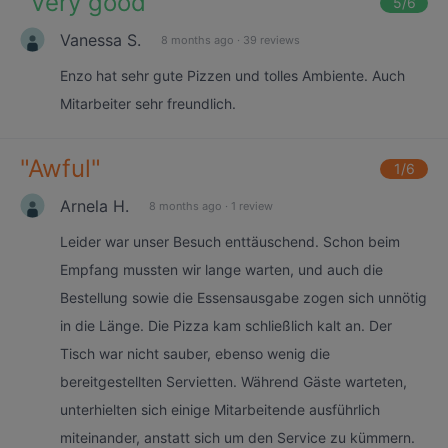
"
Very good
"
5
/6
Vanessa S.
8 months ago
·
39 reviews
Enzo hat sehr gute Pizzen und tolles Ambiente. Auch
Mitarbeiter sehr freundlich.
"
Awful
"
1
/6
Arnela H.
8 months ago
·
1 review
Leider war unser Besuch enttäuschend. Schon beim
Empfang mussten wir lange warten, und auch die
Bestellung sowie die Essensausgabe zogen sich unnötig
in die Länge. Die Pizza kam schließlich kalt an. Der
Tisch war nicht sauber, ebenso wenig die
bereitgestellten Servietten. Während Gäste warteten,
unterhielten sich einige Mitarbeitende ausführlich
miteinander, anstatt sich um den Service zu kümmern.