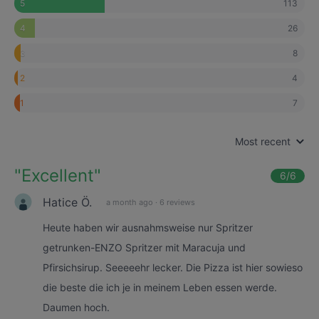
113
5
26
4
8
3
4
2
7
1
Most recent
"
Excellent
"
6
/6
Hatice Ö.
a month ago
·
6 reviews
Heute haben wir ausnahmsweise nur Spritzer
getrunken-ENZO Spritzer mit Maracuja und
Pfirsichsirup. Seeeeehr lecker. Die Pizza ist hier sowieso
die beste die ich je in meinem Leben essen werde.
Daumen hoch.