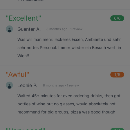
"
Excellent
"
6
/6
Guenter A.
8 months ago
·
1 review
Was will man mehr: leckeres Essen, Ambiente und sehr,
sehr nettes Personal. Immer wieder ein Besuch wert, in
Wien!!
"
Awful
"
1
/6
Leonie P.
8 months ago
·
1 review
Waited 45+ minutes for even ordering drinks, then got
bottles of wine but no glasses, would absolutely not
recommend for big groups, pizza was good though