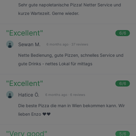
Sehr gute napoletanische Pizza! Netter Service und
kurze Wartezeit. Gerne wieder.
"
Excellent
"
6
/6
Sewan M.
6 months ago
·
37 reviews
Nette Bedienung, gute Pizzen, schnelles Service und
gute Drinks - nettes Lokal für mittags
"
Excellent
"
6
/6
Hatice Ö.
6 months ago
·
6 reviews
Die beste Pizza die man in Wien bekommen kann. Wir
lieben Enzo ❤️❤️
"
Very good
"
5
/6