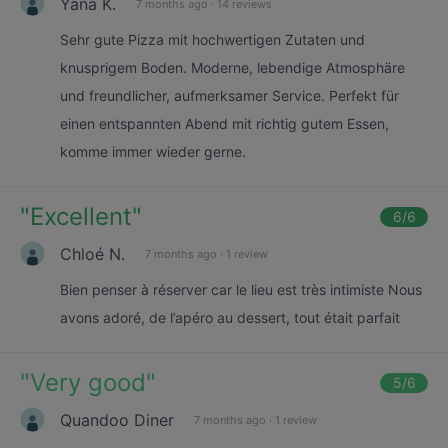
Yana K.
7 months ago
·
14 reviews
Sehr gute Pizza mit hochwertigen Zutaten und
knusprigem Boden. Moderne, lebendige Atmosphäre
und freundlicher, aufmerksamer Service. Perfekt für
einen entspannten Abend mit richtig gutem Essen,
komme immer wieder gerne.
"
Excellent
"
6
/6
Chloé N.
7 months ago
·
1 review
Bien penser à réserver car le lieu est très intimiste Nous
avons adoré, de l’apéro au dessert, tout était parfait
"
Very good
"
5
/6
Quandoo Diner
7 months ago
·
1 review