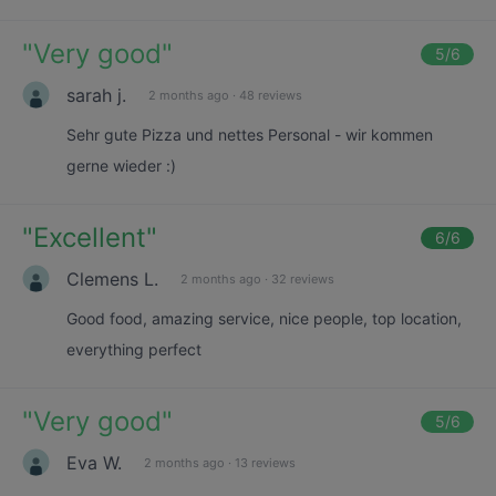
"
Very good
"
5
/6
sarah j.
2 months ago
·
48 reviews
Sehr gute Pizza und nettes Personal - wir kommen
gerne wieder :)
"
Excellent
"
6
/6
Clemens L.
2 months ago
·
32 reviews
Good food, amazing service, nice people, top location,
everything perfect
"
Very good
"
5
/6
Eva W.
2 months ago
·
13 reviews