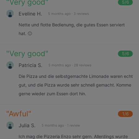
"
Very good
"
5
/6
Eveline H.
5 months ago
·
3 reviews
Nette und flotte Bedienung, die gutes Essen serviert
hat. 🙂
"
Very good
"
5
/6
Patricia S.
5 months ago
·
28 reviews
Die Pizza und die selbstgemachte Limonade waren echt
gut, und die Pizza wurde sehr schnell gemacht. Komme
gerne wieder zum Essen dort hin.
"
Awful
"
1
/6
Julia S.
5 months ago
·
1 review
Ich mag die Pizzeria Enzo sehr gern. Allerdings wurde