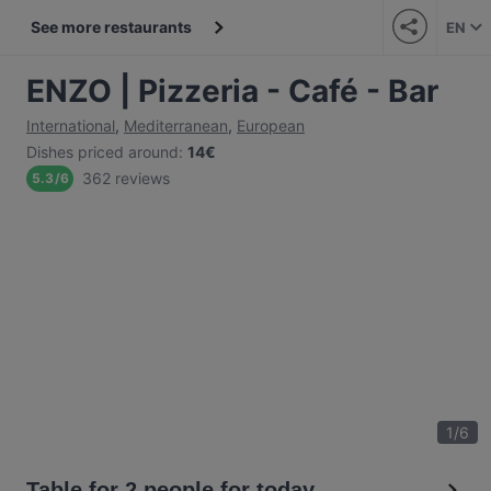
See more restaurants
EN
ENZO | Pizzeria - Café - Bar
International
,
Mediterranean
,
European
Dishes priced around
:
14€
362 reviews
5.3
/
6
1
/
6
Table for 2 people for today