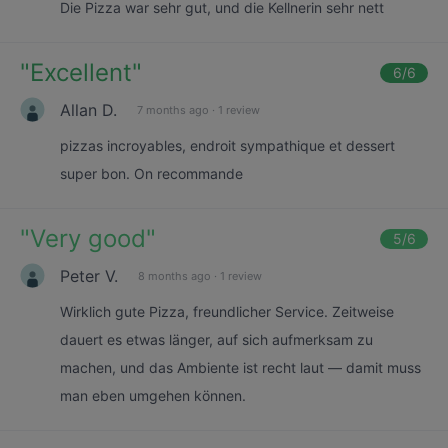
Die Pizza war sehr gut, und die Kellnerin sehr nett
"
Excellent
"
6
/6
Allan D.
7 months ago
·
1 review
pizzas incroyables, endroit sympathique et dessert
super bon. On recommande
"
Very good
"
5
/6
Peter V.
8 months ago
·
1 review
Wirklich gute Pizza, freundlicher Service. Zeitweise
dauert es etwas länger, auf sich aufmerksam zu
machen, und das Ambiente ist recht laut — damit muss
man eben umgehen können.