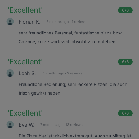
"
Excellent
"
6
/6
Florian K.
7 months ago
·
1 review
sehr freundliches Personal, fantastische pizza bzw.
Calzone, kurze wartezeit. absolut zu empfehlen
"
Excellent
"
6
/6
Leah S.
7 months ago
·
3 reviews
Freundliche Bedienung; sehr leckere Pizzen, die auch
frisch gewirkt haben.
"
Excellent
"
6
/6
Eva W.
7 months ago
·
13 reviews
Die Pizza hier ist wirklich extrem gut. Auch zu Mittag ist