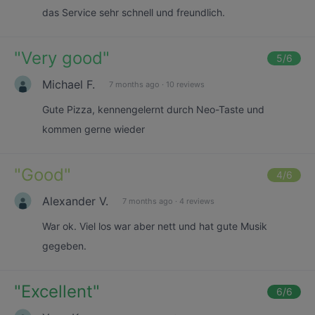
das Service sehr schnell und freundlich.
"
Very good
"
5
/6
Michael F.
7 months ago
·
10 reviews
Gute Pizza, kennengelernt durch Neo-Taste und
kommen gerne wieder
"
Good
"
4
/6
Alexander V.
7 months ago
·
4 reviews
War ok. Viel los war aber nett und hat gute Musik
gegeben.
"
Excellent
"
6
/6