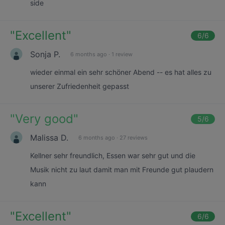
side
"
Excellent
"
6
/6
Sonja P.
6 months ago
·
1 review
wieder einmal ein sehr schöner Abend -- es hat alles zu
unserer Zufriedenheit gepasst
"
Very good
"
5
/6
Malissa D.
6 months ago
·
27 reviews
Kellner sehr freundlich, Essen war sehr gut und die
Musik nicht zu laut damit man mit Freunde gut plaudern
kann
"
Excellent
"
6
/6