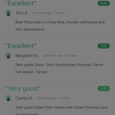
"
Excellent
"
6
/6
Toni F.
8 months ago
·
1 review
Best Pizza had in a long time, friendly waitresses and
nice atmosphere!
"
Excellent
"
6
/6
Benjamin H.
8 months ago
·
2 reviews
Sehr gutes Essen. Sehr freundliches Personal. Gerne
mal wieder. Tiptop!
"
Very good
"
5
/6
Carlos K.
8 months ago
·
1 review
Sehr gutes Essen Sehr nettes und cooles Personal Laut
im Restaurant