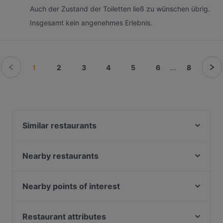
Auch der Zustand der Toiletten ließ zu wünschen übrig.
Insgesamt kein angenehmes Erlebnis.
1
2
3
4
5
6
...
8
Similar restaurants
das Mezzanin
Al Fayrooz
Nearby restaurants
Lebenbauer Vollwert & Fisch
Cafe Rathaus
Café Votiv
Pho Ben Thanh
Nearby points of interest
Indien Village
Porzellan
Herkules Brunnen, Vienna
Das Kolin
India Gate
Wiener Staatsoper, Vienna
Restaurant attributes
Cafe Einstein