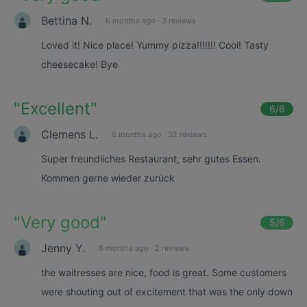
Bettina N.
6 months ago
·
3 reviews
Loved it! Nice place! Yummy pizza!!!!!!! Cool! Tasty
cheesecake! Bye
"
Excellent
"
6
/6
Clemens L.
6 months ago
·
32 reviews
Super freundliches Restaurant, sehr gutes Essen.
Kommen gerne wieder zurück
"
Very good
"
5
/6
Jenny Y.
6 months ago
·
2 reviews
the waitresses are nice, food is great. Some customers
were shouting out of excitement that was the only down