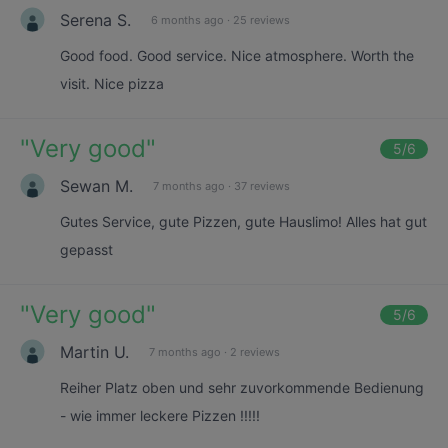
Serena S.
6 months ago
·
25 reviews
Good food. Good service. Nice atmosphere. Worth the
visit. Nice pizza
"
Very good
"
5
/6
Sewan M.
7 months ago
·
37 reviews
Gutes Service, gute Pizzen, gute Hauslimo! Alles hat gut
gepasst
"
Very good
"
5
/6
Martin U.
7 months ago
·
2 reviews
Reiher Platz oben und sehr zuvorkommende Bedienung
- wie immer leckere Pizzen !!!!!