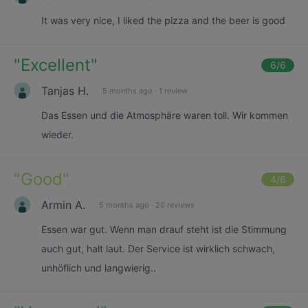
It was very nice, I liked the pizza and the beer is good
"
Excellent
"
6
/6
Tanjas H.
5 months ago
·
1 review
Das Essen und die Atmosphäre waren toll. Wir kommen
wieder.
"
Good
"
4
/6
Armin A.
5 months ago
·
20 reviews
Essen war gut. Wenn man drauf steht ist die Stimmung
auch gut, halt laut. Der Service ist wirklich schwach,
unhöflich und langwierig..