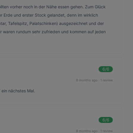
ollten vorher noch in der Nähe essen gehen. Zum Glück
r Erde und erster Stock gelandet, denn im wirklich
ar, Tafelspitz, Palatschinken) ausgezeichnet und der
Wir waren rundum sehr zufrieden und kommen auf jeden
6
/6
8 months ago
·
1 review
 ein nächstes Mal.
6
/6
8 months ago
·
1 review