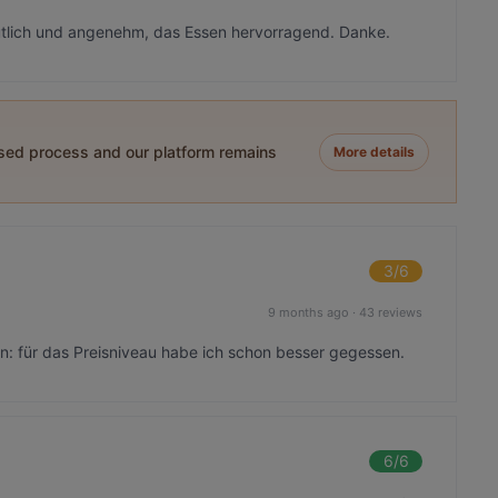
ütlich und angenehm, das Essen hervorragend. Danke.
ased process and our platform remains
More details
3
/6
9 months ago
·
43 reviews
: für das Preisniveau habe ich schon besser gegessen.
6
/6