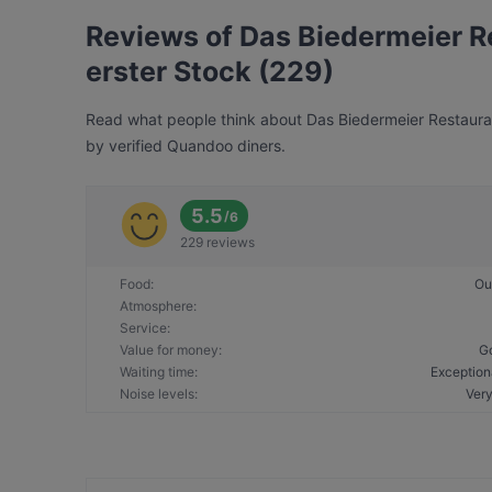
Reviews of Das Biedermeier R
erster Stock (229)
Read what people think about Das Biedermeier Restaurant
by verified Quandoo diners.
5.5
/
6
229 reviews
Food
:
Ou
Atmosphere
:
Service
:
Value for money
:
G
Waiting time
:
Exception
Noise levels
:
Very