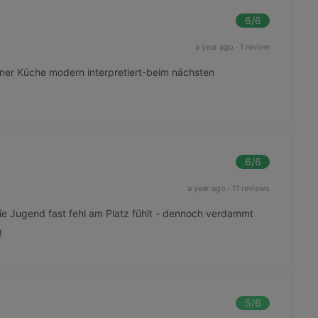
6
/6
a year ago
·
1 review
er Küche modern interpretiert-beim nächsten
6
/6
a year ago
·
11 reviews
ie Jugend fast fehl am Platz fühlt - dennoch verdammt
!
5
/6