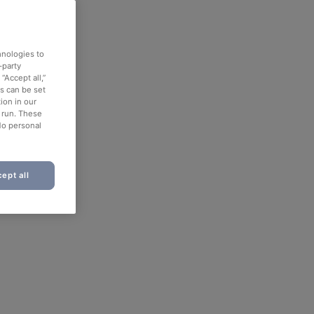
hnologies to
-party
“Accept all,”
es can be set
ion in our
o run. These
No personal
ept all