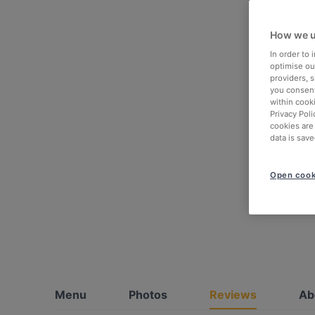
How we u
In order to
optimise our
providers, 
you consent
within cook
Privacy Poli
cookies are
data is save
Open cook
Menu
Photos
Reviews
Ab