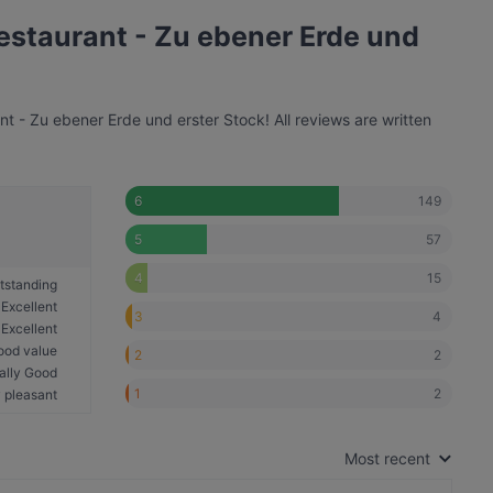
estaurant - Zu ebener Erde und
 - Zu ebener Erde und erster Stock! All reviews are written
149
6
57
5
15
4
tstanding
Excellent
4
3
Excellent
ood value
2
2
ally Good
2
1
 pleasant
Most recent