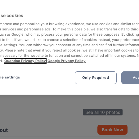
se cookies
 improve and personalise your browsing experience, we use cookies and similar tec
 services and personalise ads. To make this possible, we also transfer data to third
such as Google, who may process your personal data for these purposes. By clicking 
 to this. If you would like to choose a selection of cookies instead, your preferenc
ie settings. You can withdraw your consent at any time and can find further informat
cy. Please note that even if you reject all cookies, we still have important cookies t
 necessary for the website to function and cannot be switched off in our systems. 
d.
Quandoo Privacy Policy
Google Privacy Policy
ie settings
Only Required
Acc
See all 10 photos
out
Book Now