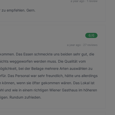
a year ago
·
1 review
r zu empfehlen. Gern.
6
/6
a year ago
·
27 reviews
 kommen. Das Essen schmeckte uns beiden sehr gut, die
 nichts weggeworfen werden muss. Die Qualität vom
Möglichkeit, bei der Beilage mehrere Arten auswählen zu
ür. Das Personal war sehr freundlich, hätte uns allerdings
 können, wenn sie öfter gekommen wären. Das Lokal ist
ohl und wie in einem richtigen Wiener Gasthaus im höheren
tigen. Rundum zufrieden.