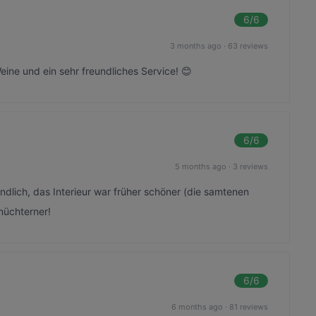
6
/6
3 months ago
·
63 reviews
ine und ein sehr freundliches Service! 😊
6
/6
5 months ago
·
3 reviews
ndlich, das Interieur war früher schöner (die samtenen
 nüchterner!
6
/6
6 months ago
·
81 reviews