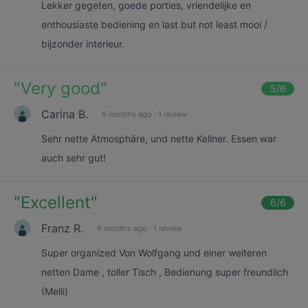
Lekker gegeten, goede porties, vriendelijke en
enthousiaste bediening en last but not least mooi /
bijzonder interieur.
"
Very good
"
5
/6
Carina B.
6 months ago
·
1 review
Sehr nette Atmosphäre, und nette Kellner. Essen war
auch sehr gut!
"
Excellent
"
6
/6
Franz R.
6 months ago
·
1 review
Super organized Von Wolfgang und einer weiteren
netten Dame , toller Tisch , Bedienung super freundlich
(Melli)