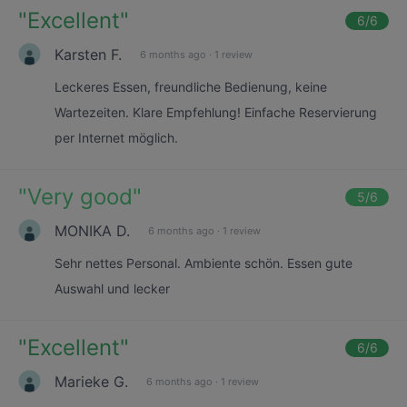
"
Excellent
"
6
/6
Karsten F.
6 months ago
·
1 review
Leckeres Essen, freundliche Bedienung, keine
Wartezeiten. Klare Empfehlung! Einfache Reservierung
per Internet möglich.
"
Very good
"
5
/6
MONIKA D.
6 months ago
·
1 review
Sehr nettes Personal. Ambiente schön. Essen gute
Auswahl und lecker
"
Excellent
"
6
/6
Marieke G.
6 months ago
·
1 review