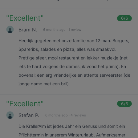
"
Excellent
"
6
/6
Bram N.
6 months ago
·
1 review
Heerlijk gegeten met onze familie van 12 man. Burgers,
Spareribs, salades en pizza, alles was smaakvol.
Prettige sfeer, mooi restaurant en lekker muziekje (net
iets te hard volgens de dames, ik vond het prima). En
bovenal; een erg vriendelijke en attente serveerster (de
jonge dame met een bril).
"
Excellent
"
6
/6
Stefan P.
6 months ago
·
4 reviews
Die KrallerAlm ist jedes Jahr ein Genuss und somit ein
Pflichttermin in unserem Winterurlaub. Aufmerksamer