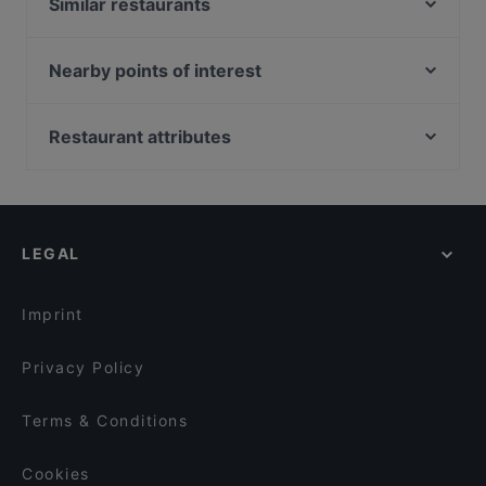
Similar restaurants
Restaurant dahoam Leogang
Birnhorn Restaurant & Bar
Nearby points of interest
Alte Schmiede
Looshaus, Vienna
Asitzbräu
Spanische Hofreitschule, Vienna
Restaurant attributes
Alpen Style
Silberkammer Hofburg, Vienna
Romantic Restaurants in Leogang
Rosi's Sonnbergstuben
Schmetterlinghaus, Vienna
Cosy Restaurants in Leogang
Hornköpflhütte
Hofburg, Vienna
Casual Restaurants in Leogang
Rockbar
LEGAL
Local Food in Leogang
Restaurant Crystal
Restaurants With Outdoor Seating in Leogang
Il Gusto Ristorante
Imprint
Privacy Policy
Terms & Conditions
Cookies