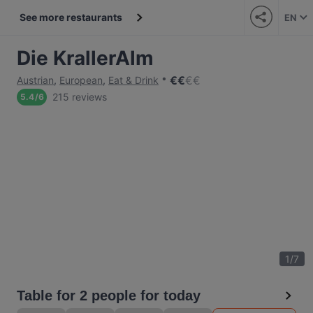
See more restaurants
EN
Die KrallerAlm
€
€
€
€
Austrian
,
European
,
Eat & Drink
215 reviews
5.4
/
6
1
/
7
Table for 2 people for today