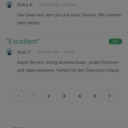
Sirka K.
9 months ago
·
2 reviews
Das Essen war sehr gut und super Service. Wir kommen
Gern wieder.
"
Excellent
"
6
/6
Axel F.
10 months ago
·
1 review
Super Service, richtig leckeres Essen, große Portionen
und tolles Ambiente. Perfekt für den Österreich-Urlaub.
1
2
3
4
5