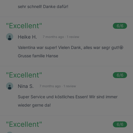
sehr schnell! Danke dafür!
"
Excellent
"
6
/6
Heike H.
7 months ago
·
1 review
Valentina war super! Vielen Dank, alles war segr gut!🤩
Grusse familie Hanse
"
Excellent
"
6
/6
Nina S.
7 months ago
·
1 review
Super Service und köstliches Essen! Wir sind immer
wieder gerne da!
"
Excellent
"
6
/6