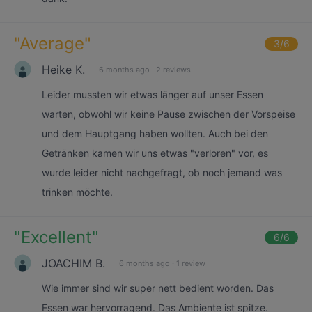
"
Average
"
3
/6
Heike K.
6 months ago
·
2 reviews
Leider mussten wir etwas länger auf unser Essen
warten, obwohl wir keine Pause zwischen der Vorspeise
und dem Hauptgang haben wollten. Auch bei den
Getränken kamen wir uns etwas "verloren" vor, es
wurde leider nicht nachgefragt, ob noch jemand was
trinken möchte.
"
Excellent
"
6
/6
JOACHIM B.
6 months ago
·
1 review
Wie immer sind wir super nett bedient worden. Das
Essen war hervorragend. Das Ambiente ist spitze.