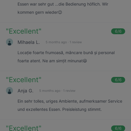
Essen war sehr gut …die Bedienung höflich. Wir
kommen gern wieder😉
"
Excellent
"
6
/6
Mihaela L.
5 months ago
·
1 review
Locație foarte frumoasă, mâncare bună și personal
foarte atent. Ne am simțit minunat😃
"
Excellent
"
6
/6
Anja G.
5 months ago
·
1 review
Ein sehr tolles, uriges Ambiente, aufmerksamer Service
und exzellentes Essen. Preisleistung stimmt.
"
Excellent
"
6
/6