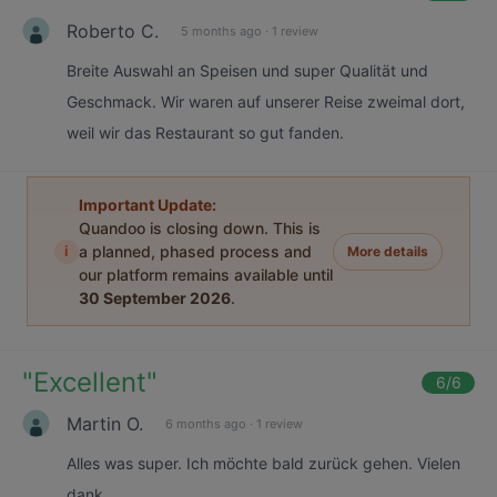
Roberto C.
5 months ago
·
1 review
Breite Auswahl an Speisen und super Qualität und
Geschmack. Wir waren auf unserer Reise zweimal dort,
weil wir das Restaurant so gut fanden.
Important Update:
Quandoo is closing down. This is
i
a planned, phased process and
More details
our platform remains available until
30 September 2026
.
"
Excellent
"
6
/6
Martin O.
6 months ago
·
1 review
Alles was super. Ich möchte bald zurück gehen. Vielen
dank.