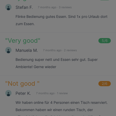
Stefan F.
7 months ago
·
3 reviews
Flinke Bedienung gutes Essen. Sind 1x pro Urlaub dort
zum Essen.
"
Very good
"
5
/6
Manuela M.
7 months ago
·
2 reviews
Bedienung super nett und Essen sehr gut. Super
Ambiente! Gerne wieder
"
Not good
"
2
/6
Peter K.
7 months ago
·
1 review
Wir haben online für 4 Personen einen Tisch reserviert.
Bekommen haben wir einen runden Tisch, der