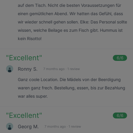
auf dem Tisch. Nicht die besten Voraussetzungen für
einen gemütlichen Abend. Wir hatten das Gefühl, dass
wir wieder schnell gehen sollen. Elke: Das Personal sollte
wissen, welche Beilage es zum Fisch gibt. Hummus ist
kein Risotto!
"
Excellent
"
6
/6
Ronny S.
7 months ago
·
1 review
Ganz coole Location. Die Mädels von der Beerdigung
waren ganz frech. Bestellung, essen, bis zur Bezahlung
war alles super.
"
Excellent
"
6
/6
Georg M.
7 months ago
·
1 review