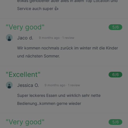
etwas gehobener aber alles in allem Top Location und
Service auch super 👍
"
Very good
"
5
/6
Jaco d.
9 months ago
·
1 review
Wir kommen nochmals zurück im winter mit die Kinder
und nächsten Sommer.
"
Excellent
"
6
/6
Jessica O.
9 months ago
·
1 review
Super leckeres Essen und wirklich sehr nette
Bedienung..kommen gerne wieder
"
Very good
"
5
/6