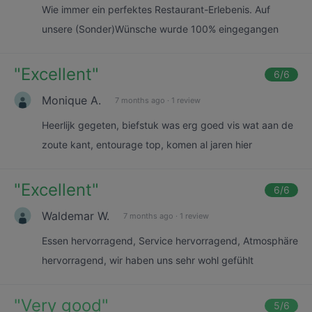
Wie immer ein perfektes Restaurant-Erlebenis. Auf
unsere (Sonder)Wünsche wurde 100% eingegangen
"
Excellent
"
6
/6
Monique A.
7 months ago
·
1 review
Heerlijk gegeten, biefstuk was erg goed vis wat aan de
zoute kant, entourage top, komen al jaren hier
"
Excellent
"
6
/6
Waldemar W.
7 months ago
·
1 review
Essen hervorragend, Service hervorragend, Atmosphäre
hervorragend, wir haben uns sehr wohl gefühlt
"
Very good
"
5
/6