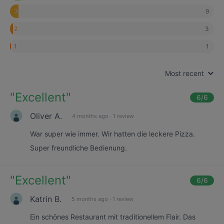
9
3
3
2
1
1
Most recent
"
Excellent
"
6
/6
Oliver A.
4 months ago
·
1 review
War super wie immer. Wir hatten die leckere Pizza.
Super freundliche Bedienung.
"
Excellent
"
6
/6
Katrin B.
5 months ago
·
1 review
Ein schönes Restaurant mit traditionellem Flair. Das