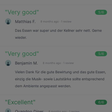
"
Very good
"
5
/6
Matthias F.
8 months ago
·
1 review
Das Essen war super und der Kellner sehr nett. Gerne
wieder.
"
Very good
"
5
/6
Benjamin M.
8 months ago
·
1 review
Vielen Dank für die gute Bewirtung und das gute Essen,
einzig die Musik- sowie Lautstärke sollte entsprechend
dem Ambiente angepasst werden.
"
Excellent
"
6
/6
Quandoo Diner
8 months ago
·
1 review