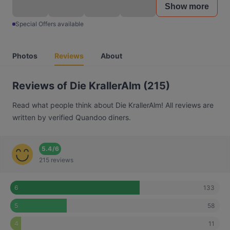
Show more
Special Offers available
Photos
Reviews
About
Reviews of Die KrallerAlm (215)
Read what people think about Die KrallerAlm! All reviews are
written by verified Quandoo diners.
5.4
/
6
215 reviews
133
6
58
5
11
4