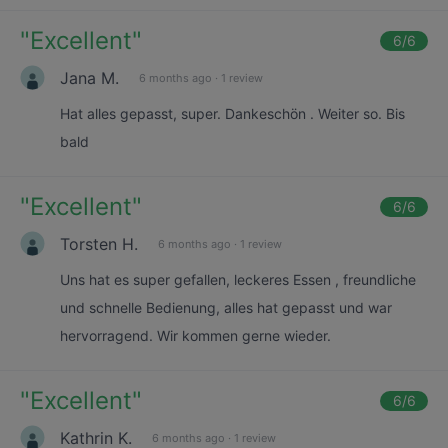
"
Excellent
"
6
/6
Jana M.
6 months ago
·
1 review
Hat alles gepasst, super. Dankeschön . Weiter so. Bis
bald
"
Excellent
"
6
/6
Torsten H.
6 months ago
·
1 review
Uns hat es super gefallen, leckeres Essen , freundliche
und schnelle Bedienung, alles hat gepasst und war
hervorragend. Wir kommen gerne wieder.
"
Excellent
"
6
/6
Kathrin K.
6 months ago
·
1 review