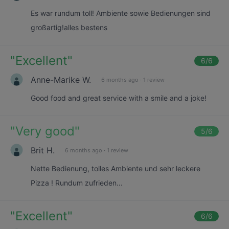
Es war rundum toll! Ambiente sowie Bedienungen sind
großartig!alles bestens
"
Excellent
"
6
/6
Anne-Marike W.
6 months ago
·
1 review
Good food and great service with a smile and a joke!
"
Very good
"
5
/6
Brit H.
6 months ago
·
1 review
Nette Bedienung, tolles Ambiente und sehr leckere
Pizza ! Rundum zufrieden...
"
Excellent
"
6
/6