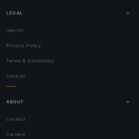
Stammtisch Am Paulustor
Cosy Restaurants in Graz
NOONBAR
LEGAL
Romantic Restaurants in Graz
Pho You
Restaurants For Groups in Graz
Maida
Imprint
Privacy Policy
Terms & Conditions
Cookies
ABOUT
Contact
Careers