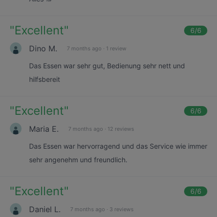
"
Excellent
"
6
/6
Dino M.
7 months ago
·
1 review
Das Essen war sehr gut, Bedienung sehr nett und
hilfsbereit
"
Excellent
"
6
/6
Maria E.
7 months ago
·
12 reviews
Das Essen war hervorragend und das Service wie immer
sehr angenehm und freundlich.
"
Excellent
"
6
/6
Daniel L.
7 months ago
·
3 reviews