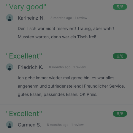
"
Very good
"
5
/6
Karlheinz N.
8 months ago
·
1 review
Der Tisch war nicht reserviert! Traurig, aber wahr!
Mussten warten, dann war ein Tisch frei!
"
Excellent
"
6
/6
Friedrich K.
8 months ago
·
1 review
Ich gehe immer wieder mal gerne hin, es war alles
angenehm und zufriedenstellend! Freundlicher Service,
gutes Essen, passendes Essen. OK Preis.
"
Excellent
"
6
/6
Carmen S.
8 months ago
·
1 review