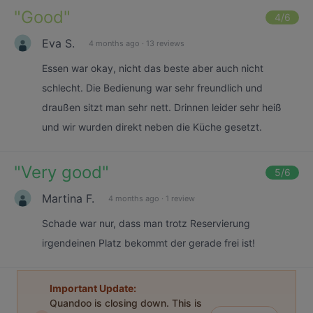
"
Good
"
4
/6
Eva S.
4 months ago
·
13 reviews
Essen war okay, nicht das beste aber auch nicht
schlecht. Die Bedienung war sehr freundlich und
draußen sitzt man sehr nett. Drinnen leider sehr heiß
und wir wurden direkt neben die Küche gesetzt.
"
Very good
"
5
/6
Martina F.
4 months ago
·
1 review
Schade war nur, dass man trotz Reservierung
irgendeinen Platz bekommt der gerade frei ist!
Important Update:
Quandoo is closing down. This is