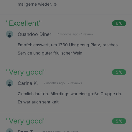
mal gerne wieder. ☺️
"
Excellent
"
6
/6
Quandoo Diner
7 months ago
·
1 review
Empfehlenswert, um 1730 Uhr genug Platz, rasches
Service und guter friulischer Wein
"
Very good
"
5
/6
Carina K.
7 months ago
·
2 reviews
Ziemlich laut da. Allerdings war eine große Gruppe da.
Es war auch sehr kalt
"
Very good
"
5
/6
Rosa T.
7 months ago
·
4 reviews