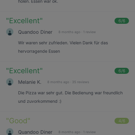
holen. Essen war ok.
"
Excellent
"
6
/6
Quandoo Diner
8 months ago
·
1 review
Wir waren sehr zufrieden. Vielen Dank für das
hervorragende Essen
"
Excellent
"
6
/6
Melanie K.
8 months ago
·
35 reviews
Die Pizza war sehr gut. Die Bedienung war freundlich
und zuvorkommend :)
"
Good
"
4
/6
Quandoo Diner
8 months ago
·
1 review