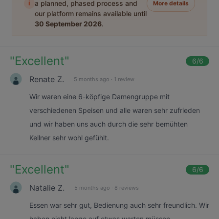
i
a planned, phased process and
More details
our platform remains available until
30 September 2026
.
"
Excellent
"
6
/6
Renate Z.
5 months ago
·
1 review
Wir waren eine 6-köpfige Damengruppe mit
verschiedenen Speisen und alle waren sehr zufrieden
und wir haben uns auch durch die sehr bemühten
Kellner sehr wohl gefühlt.
"
Excellent
"
6
/6
Natalie Z.
5 months ago
·
8 reviews
Essen war sehr gut, Bedienung auch sehr freundlich. Wir
haben nicht lange auf etwas warten müssen.