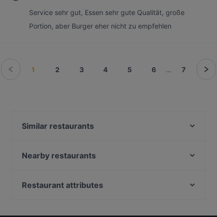
Service sehr gut, Essen sehr gute Qualität, große
Portion, aber Burger eher nicht zu empfehlen
1
2
3
4
5
6
...
7
Similar restaurants
Casino Restaurant Graz
Sushi Vero
Nearby restaurants
Ramen Makotoya Graz
Didi Chen's World of Asia Restaurant
Vina Kalchberggasse
Koya Karlsdorf
Restaurant attributes
Toshi by Memori
La Cucina
Family-friendly Restaurants in Graz
Ganesha
Casual Restaurants in Graz