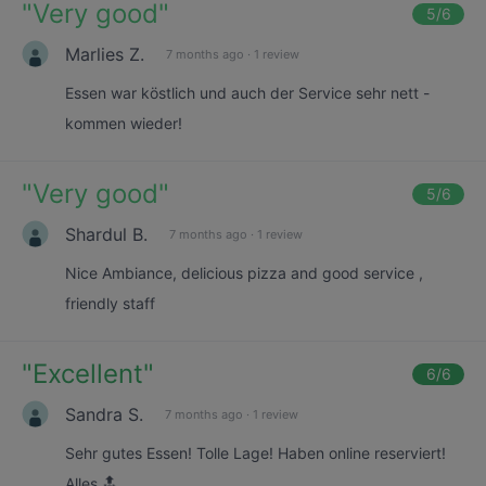
"
Very good
"
5
/6
Marlies Z.
7 months ago
·
1 review
Essen war köstlich und auch der Service sehr nett -
kommen wieder!
"
Very good
"
5
/6
Shardul B.
7 months ago
·
1 review
Nice Ambiance, delicious pizza and good service ,
friendly staff
"
Excellent
"
6
/6
Sandra S.
7 months ago
·
1 review
Sehr gutes Essen! Tolle Lage! Haben online reserviert!
Alles 🔝