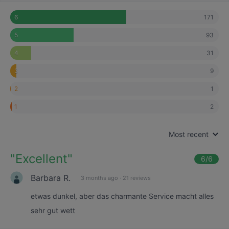
171
6
93
5
31
4
9
3
1
2
2
1
Most recent
"
Excellent
"
6
/6
Barbara R.
3 months ago
·
21 reviews
etwas dunkel, aber das charmante Service macht alles
sehr gut wett