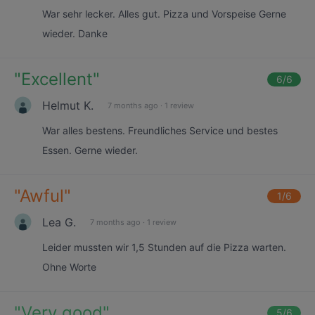
War sehr lecker. Alles gut. Pizza und Vorspeise Gerne
wieder. Danke
"
Excellent
"
6
/6
Helmut K.
7 months ago
·
1 review
War alles bestens. Freundliches Service und bestes
Essen. Gerne wieder.
"
Awful
"
1
/6
Lea G.
7 months ago
·
1 review
Leider mussten wir 1,5 Stunden auf die Pizza warten.
Ohne Worte
"
Very good
"
5
/6