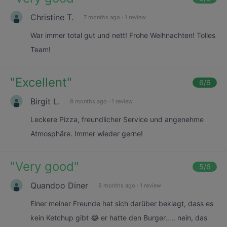
Christine T.
7 months ago
·
1 review
War immer total gut und nett! Frohe Weihnachten! Tolles
Team!
"
Excellent
"
6
/6
Birgit L.
8 months ago
·
1 review
Leckere Pizza, freundlicher Service und angenehme
Atmosphäre. Immer wieder gerne!
"
Very good
"
5
/6
Quandoo Diner
8 months ago
·
1 review
Einer meiner Freunde hat sich darüber beklagt, dass es
kein Ketchup gibt 😂 er hatte den Burger….. nein, das