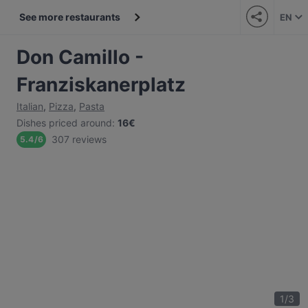
See more restaurants
EN
Don Camillo -
Franziskanerplatz
Italian
,
Pizza
,
Pasta
Dishes priced around
:
16€
307 reviews
5.4
/
6
1
/
3