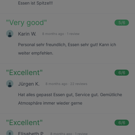
Essen ist Spitze!!!
"
Very good
"
5
/6
Karin W.
8 months ago
·
1 review
Personal sehr freundlich, Essen sehr gut! Kann ich
weiter empfehlen.
"
Excellent
"
6
/6
Jürgen K.
8 months ago
·
22 reviews
Hat alles gepasst Essen gut, Service gut. Gemütliche
Atmosphäre immer wieder gerne
"
Excellent
"
6
/6
Elisabeth P.
8 months ago
·
1 review