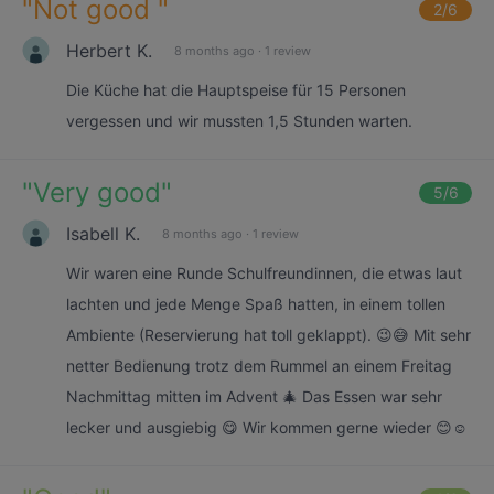
"
Not good
"
2
/6
Herbert K.
8 months ago
·
1 review
Die Küche hat die Hauptspeise für 15 Personen
vergessen und wir mussten 1,5 Stunden warten.
"
Very good
"
5
/6
Isabell K.
8 months ago
·
1 review
Wir waren eine Runde Schulfreundinnen, die etwas laut
lachten und jede Menge Spaß hatten, in einem tollen
Ambiente (Reservierung hat toll geklappt). 😉😅 Mit sehr
netter Bedienung trotz dem Rummel an einem Freitag
Nachmittag mitten im Advent 🎄 Das Essen war sehr
lecker und ausgiebig 😋 Wir kommen gerne wieder 😊☺️