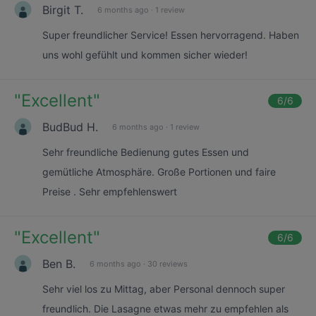
Birgit T.
6 months ago
·
1 review
Super freundlicher Service! Essen hervorragend. Haben
uns wohl gefühlt und kommen sicher wieder!
"
Excellent
"
6
/6
BudBud H.
6 months ago
·
1 review
Sehr freundliche Bedienung gutes Essen und
gemütliche Atmosphäre. Große Portionen und faire
Preise . Sehr empfehlenswert
"
Excellent
"
6
/6
Ben B.
6 months ago
·
30 reviews
Sehr viel los zu Mittag, aber Personal dennoch super
freundlich. Die Lasagne etwas mehr zu empfehlen als