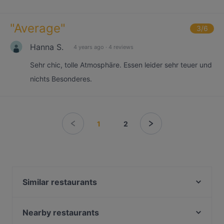
"
Average
"
3
/6
Hanna S.
4 years ago
·
4 reviews
Sehr chic, tolle Atmosphäre. Essen leider sehr teuer und
nichts Besonderes.
1
2
Similar restaurants
Witwe Bolte
Das Biedermeier Restaurant - Zu ebener Erde und
Nearby restaurants
erster Stock