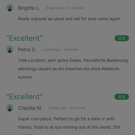
Brigitta L.
3 years ago
·
12 reviews
Really enjoyed as usual and will for sure come again
"
Excellent
"
6
/6
Petra D.
3 years ago
·
4 reviews
Tolle Location, sehr gutes Essen, freundliche Bedienung,
allerdings dauert es ein bisschen bis ein/e Kellner/in
kommt
"
Excellent
"
6
/6
Claudia M.
3 years ago
·
74 reviews
Super cool place. Perfect to go for a date or with
friends. Food is ok but nothing out of this world. Still