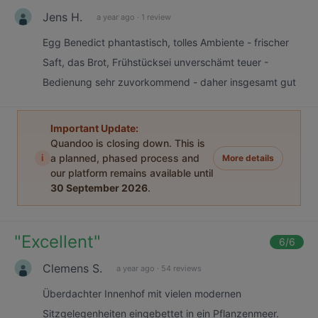
Jens H.
a year ago
·
1 review
Egg Benedict phantastisch, tolles Ambiente - frischer
Saft, das Brot, Frühstücksei unverschämt teuer -
Bedienung sehr zuvorkommend - daher insgesamt gut
Important Update:
Quandoo is closing down. This is
i
a planned, phased process and
More details
our platform remains available until
30 September 2026
.
"
Excellent
"
6
/6
Clemens S.
a year ago
·
54 reviews
Überdachter Innenhof mit vielen modernen
Sitzgelegenheiten eingebettet in ein Pflanzenmeer.