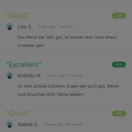
"
Good
"
4
/6
Lisa S.
3 years ago
·
7 reviews
Das Menü war sehr gut, es könnte aber noch etwas
kreativer sein.
"
Excellent
"
6
/6
Antonio N.
3 years ago
·
7 reviews
So eine schöne Location. Essen war auch gut. Waren
zum brunchen dort. Gerne wieder!
"
Good
"
4
/6
Sabine G.
3 years ago
·
68 reviews