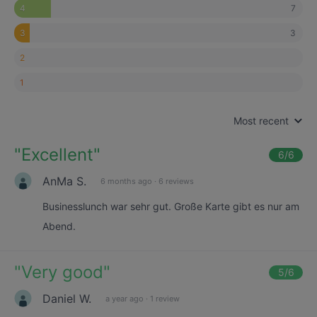
7
4
3
3
2
1
Most recent
"
Excellent
"
6
/6
AnMa S.
6 months ago
·
6 reviews
Businesslunch war sehr gut. Große Karte gibt es nur am
Abend.
"
Very good
"
5
/6
Daniel W.
a year ago
·
1 review