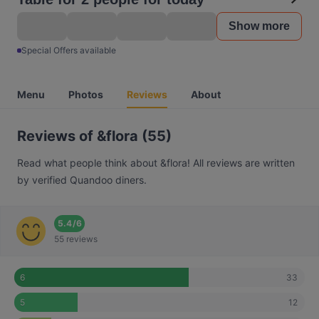
Show more
Special Offers available
Menu
Photos
Reviews
About
Reviews of &flora (55)
Read what people think about &flora! All reviews are written
by verified Quandoo diners.
5.4
/
6
55 reviews
33
6
12
5