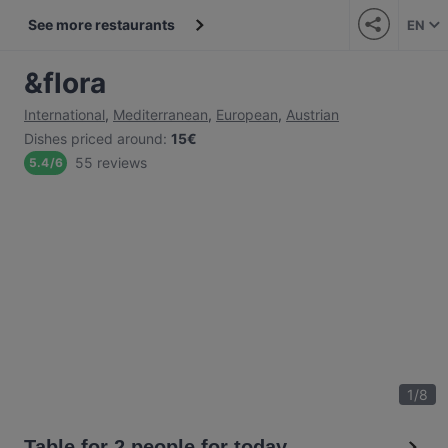
See more restaurants
EN
&flora
International
,
Mediterranean
,
European
,
Austrian
Dishes priced around
:
15€
55 reviews
5.4
/
6
1
/
8
Table for 2 people for today