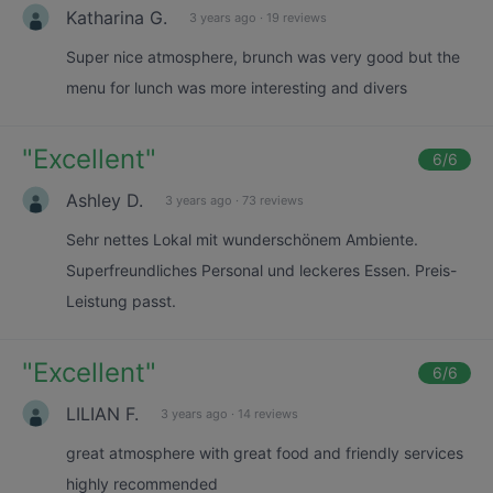
Katharina G.
3 years ago
·
19 reviews
Super nice atmosphere, brunch was very good but the
menu for lunch was more interesting and divers
"
Excellent
"
6
/6
Ashley D.
3 years ago
·
73 reviews
Sehr nettes Lokal mit wunderschönem Ambiente.
Superfreundliches Personal und leckeres Essen. Preis-
Leistung passt.
"
Excellent
"
6
/6
LILIAN F.
3 years ago
·
14 reviews
great atmosphere with great food and friendly services
highly recommended