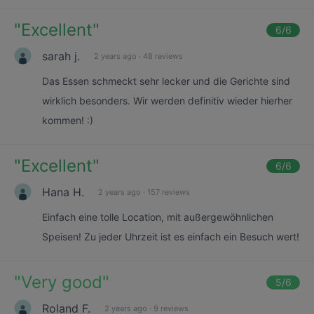
"
Excellent
"
6
/6
sarah j.
2 years ago
·
48 reviews
Das Essen schmeckt sehr lecker und die Gerichte sind
wirklich besonders. Wir werden definitiv wieder hierher
kommen! :)
"
Excellent
"
6
/6
Hana H.
2 years ago
·
157 reviews
Einfach eine tolle Location, mit außergewöhnlichen
Speisen! Zu jeder Uhrzeit ist es einfach ein Besuch wert!
"
Very good
"
5
/6
Roland F.
2 years ago
·
9 reviews