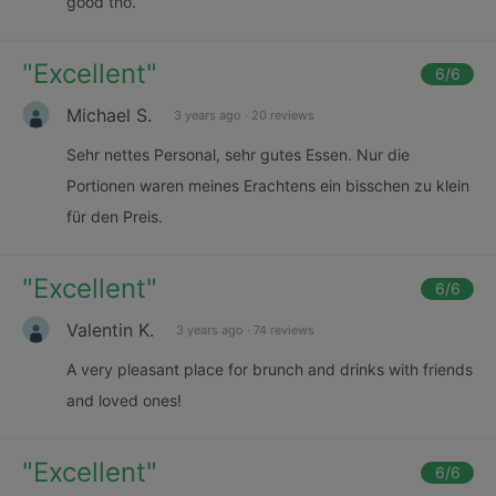
good tho.
"
Excellent
"
6
/6
Michael S.
3 years ago
·
20 reviews
Sehr nettes Personal, sehr gutes Essen. Nur die
Portionen waren meines Erachtens ein bisschen zu klein
für den Preis.
"
Excellent
"
6
/6
Valentin K.
3 years ago
·
74 reviews
A very pleasant place for brunch and drinks with friends
and loved ones!
"
Excellent
"
6
/6