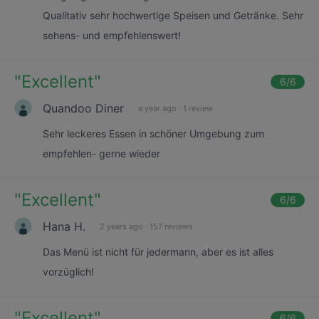
Qualitativ sehr hochwertige Speisen und Getränke. Sehr
sehens- und empfehlenswert!
"
Excellent
"
6
/6
Quandoo Diner
a year ago
·
1 review
Sehr leckeres Essen in schöner Umgebung zum
empfehlen- gerne wieder
"
Excellent
"
6
/6
Hana H.
2 years ago
·
157 reviews
Das Menü ist nicht für jedermann, aber es ist alles
vorzüglich!
"
Excellent
"
6
/6