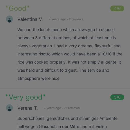
"
Good
"
4
/6
Valentina V.
2 years ago
·
2 reviews
We had the lunch menu which allows you to choose
between 3 different options, of which at least one is
always vegetarian. I had a very creamy, flavourful and
interesting risotto which would have been a 10/10 if the
rice was cooked properly. It was not simply al dente, it
was hard and difficult to digest. The service and
atmosphere were nice.
"
Very good
"
5
/6
Verena T.
2 years ago
·
21 reviews
Superschönes, gemütliches und stimmiges Ambiente,
hell wegen Glasdach in der Mitte und mit vielen