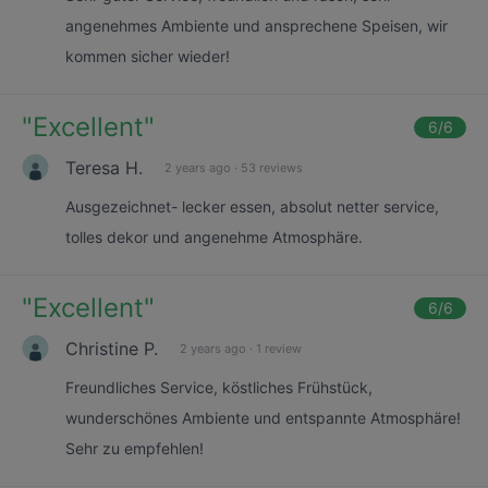
angenehmes Ambiente und ansprechene Speisen, wir
kommen sicher wieder!
"
Excellent
"
6
/6
Teresa H.
2 years ago
·
53 reviews
Ausgezeichnet- lecker essen, absolut netter service,
tolles dekor und angenehme Atmosphäre.
"
Excellent
"
6
/6
Christine P.
2 years ago
·
1 review
Freundliches Service, köstliches Frühstück,
wunderschönes Ambiente und entspannte Atmosphäre!
Sehr zu empfehlen!