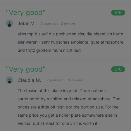
"
Very good
"
5
/6
Jolán V.
2 years ago
·
2 reviews
alles top bis auf die pochierten eier, die eigentlich harte
eier waren - sehr hübsches ambiente, gute atmosphäre
und trotz großem raum nicht laut
"
Very good
"
5
/6
Claudia M.
2 years ago
·
74 reviews
The fusion at this place is great. The location is
surrounded by a chilled and relaxed atmosphere. The
prices are a little bit high por the portion size. For the
same price you get a richer plate somewhere else in
Vienna, but at least for one visit is worth it.