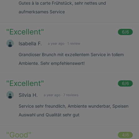
Gutes à la carte Frühstück, sehr nettes und
aufmerksames Service
"
Excellent
"
6
/6
Isabella F.
a year ago
·
1 review
Grandioser Brunch mit exzellentem Service in tollem
Ambiente. Sehr empfehlenswert!
"
Excellent
"
6
/6
Silvia H.
a year ago
·
7 reviews
Service sehr freundlich, Ambiente wunderbar, Speisen
Auswahl und Qualität sehr gut
"
Good
"
4
/6