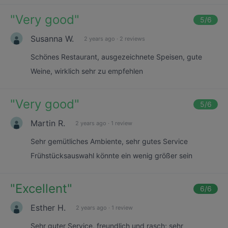
"
Very good
"
5
/6
Susanna W.
2 years ago
·
2 reviews
Schönes Restaurant, ausgezeichnete Speisen, gute
Weine, wirklich sehr zu empfehlen
"
Very good
"
5
/6
Martin R.
2 years ago
·
1 review
Sehr gemütliches Ambiente, sehr gutes Service
Frühstücksauswahl könnte ein wenig größer sein
"
Excellent
"
6
/6
Esther H.
2 years ago
·
1 review
Sehr guter Service, freundlich und rasch; sehr