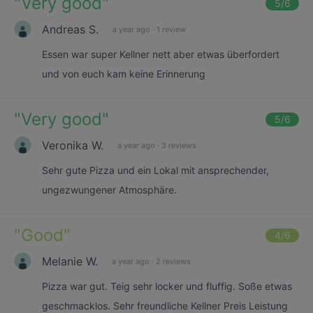
"
Very good
"
5
/6
Andreas S.
a year ago
·
1 review
Essen war super Kellner nett aber etwas überfordert
und von euch kam keine Erinnerung
"
Very good
"
5
/6
Veronika W.
a year ago
·
3 reviews
Sehr gute Pizza und ein Lokal mit ansprechender,
ungezwungener Atmosphäre.
"
Good
"
4
/6
Melanie W.
a year ago
·
2 reviews
Pizza war gut. Teig sehr locker und fluffig. Soße etwas
geschmacklos. Sehr freundliche Kellner Preis Leistung