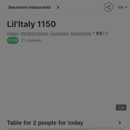
See more restaurants
EN
Lil'Italy 1150
€
€
€
€
Italian
,
Mediterranean
,
European
,
Neapolitan
21 reviews
5.1
/
6
1
/
4
Table for 2 people for today