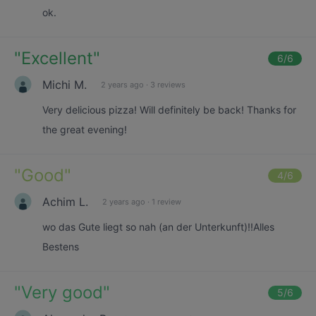
ok.
"
Excellent
"
6
/6
Michi M.
2 years ago
·
3 reviews
Very delicious pizza! Will definitely be back! Thanks for
the great evening!
"
Good
"
4
/6
Achim L.
2 years ago
·
1 review
wo das Gute liegt so nah (an der Unterkunft)!!Alles
Bestens
"
Very good
"
5
/6