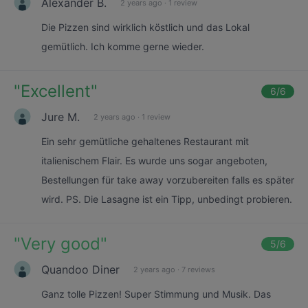
Alexander B.
2 years ago
·
1 review
Die Pizzen sind wirklich köstlich und das Lokal
gemütlich. Ich komme gerne wieder.
"
Excellent
"
6
/6
Jure M.
2 years ago
·
1 review
Ein sehr gemütliche gehaltenes Restaurant mit
italienischem Flair. Es wurde uns sogar angeboten,
Bestellungen für take away vorzubereiten falls es später
wird. PS. Die Lasagne ist ein Tipp, unbedingt probieren.
"
Very good
"
5
/6
Quandoo Diner
2 years ago
·
7 reviews
Ganz tolle Pizzen! Super Stimmung und Musik. Das