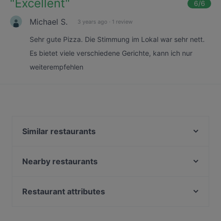
"
Excellent
"
6
/6
Michael S.
3 years ago
·
1 review
Sehr gute Pizza. Die Stimmung im Lokal war sehr nett.
Es bietet viele verschiedene Gerichte, kann ich nur
weiterempfehlen
Similar restaurants
Bieriger
Casa Miorita
Nearby restaurants
Restaurant Mader
Cafe Westend
Restaurant Mader - Pubquiz
Gong By Laolao
Restaurant attributes
Eberhardt's Mark Graf
Tao Tao Ju
Family-friendly Restaurants in Vienna
Chocos Corner
Laolao
Casual Restaurants in Vienna