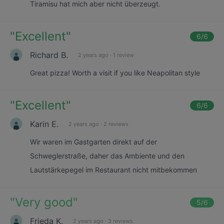
Tiramisu hat mich aber nicht überzeugt.
"
Excellent
"
6
/6
Richard B.
2 years ago
·
1 review
Great pizza! Worth a visit if you like Neapolitan style
"
Excellent
"
6
/6
Karin E.
2 years ago
·
2 reviews
Wir waren im Gastgarten direkt auf der
Schweglerstraße, daher das Ambiente und den
Lautstärkepegel im Restaurant nicht mitbekommen
"
Very good
"
5
/6
Frieda K.
2 years ago
·
3 reviews