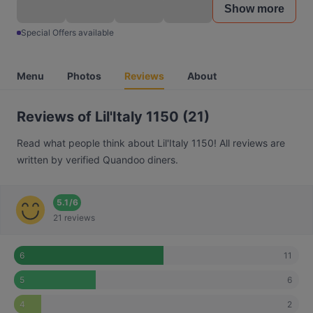
Show more
Special Offers available
Menu
Photos
Reviews
About
Reviews of Lil'Italy 1150 (21)
Read what people think about Lil'Italy 1150! All reviews are
written by verified Quandoo diners.
5.1
/
6
21 reviews
11
6
6
5
2
4