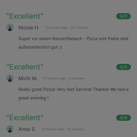
"
Excellent
"
6
/6
Nicole H.
6 months ago
·
32 reviews
Super vor einem Konzertbesuch - Pizza und Pasta sind
außerordentlich gut :)
"
Excellent
"
6
/6
Michi M.
9 months ago
·
3 reviews
Really good Pizza! Very fast Service! Thanks! We had a
great evening !
"
Excellent
"
6
/6
Anna S.
9 months ago
·
15 reviews