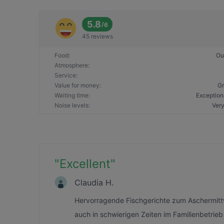
5.8
/
6
45 reviews
Food
:
Ou
Atmosphere
:
Service
:
Value for money
:
Gr
Waiting time
:
Exception
Noise levels
:
Very
"
Excellent
"
Claudia H.
Hervorragende Fischgerichte zum Aschermittw
auch in schwierigen Zeiten im Familienbetrie