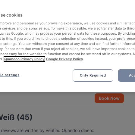
se cookies
 improve and personalise your browsing experience, we use cookies and similar tec
 services and personalise ads. To make this possible, we also transfer data to third
such as Google, who may process your personal data for these purposes. By clicking 
 to this. If you would like to choose a selection of cookies instead, your preferenc
ie settings. You can withdraw your consent at any time and can find further informat
cy. Please note that even if you reject all cookies, we still have important cookies t
 necessary for the website to function and cannot be switched off in our systems. 
d.
Quandoo Privacy Policy
Google Privacy Policy
ie settings
Only Required
Acc
See all 3 photos
Book Now
Weiß (45)
 reviews are written by verified Quandoo diners.