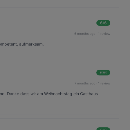
6
/6
6 months ago
·
1 review
kompetent, aufmerksam.
6
/6
7 months ago
·
1 review
nd. Danke dass wir am Weihnachtstag ein Gasthaus