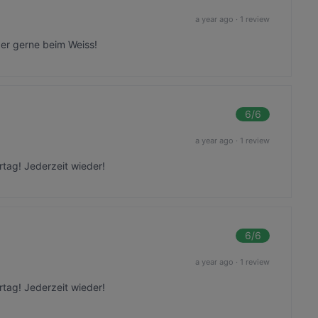
a year ago
·
1 review
der gerne beim Weiss!
6
/6
a year ago
·
1 review
rtag! Jederzeit wieder!
6
/6
a year ago
·
1 review
rtag! Jederzeit wieder!