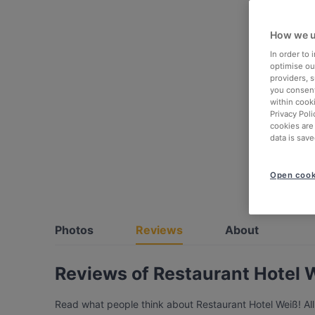
How we u
In order to
optimise our
providers, 
you consent
within cook
Privacy Poli
cookies are
data is save
Open cook
Photos
Reviews
About
Reviews of Restaurant Hotel 
Read what people think about Restaurant Hotel Weiß! All