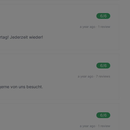
6
/6
a year ago
·
1 review
rtag! Jederzeit wieder!
6
/6
a year ago
·
7 reviews
gerne von uns besucht.
6
/6
a year ago
·
1 review