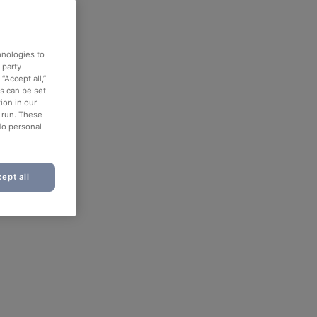
hnologies to
-party
“Accept all,”
es can be set
ion in our
o run. These
No personal
ept all