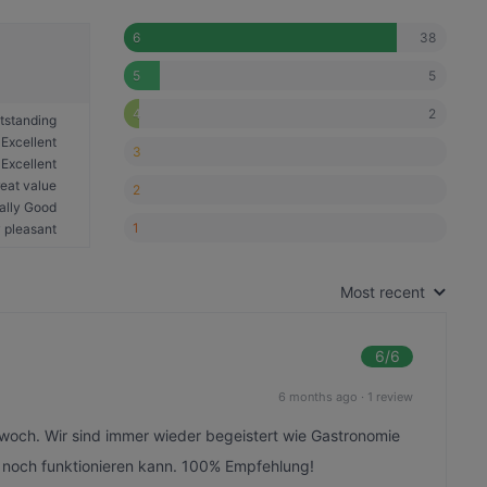
38
6
5
5
2
4
tstanding
Excellent
3
Excellent
eat value
2
ally Good
1
 pleasant
Most recent
6
/6
6 months ago
·
1 review
och. Wir sind immer wieder begeistert wie Gastronomie
b noch funktionieren kann. 100% Empfehlung!