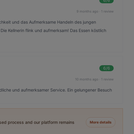
6
/6
9 months ago
·
1 review
lichkeit und das Aufmerksame Handeln des jungen
 Die Kellnerin flink und aufmerksam! Das Essen köstlich
6
/6
10 months ago
·
1 review
dliche und aufmerksamer Service. Ein gelungener Besuch
ased process and our platform remains
More details