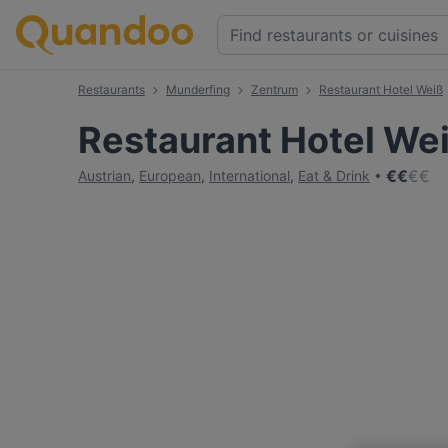
Restaurants
Munderfing
Zentrum
Restaurant Hotel Weiß
Restaurant Hotel We
€
€
€
€
Austrian
,
European
,
International
,
Eat & Drink