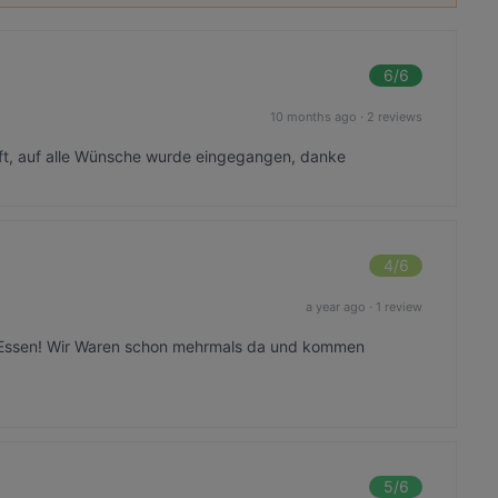
6
/6
10 months ago
·
2 reviews
t, auf alle Wünsche wurde eingegangen, danke
4
/6
a year ago
·
1 review
s Essen! Wir Waren schon mehrmals da und kommen
5
/6