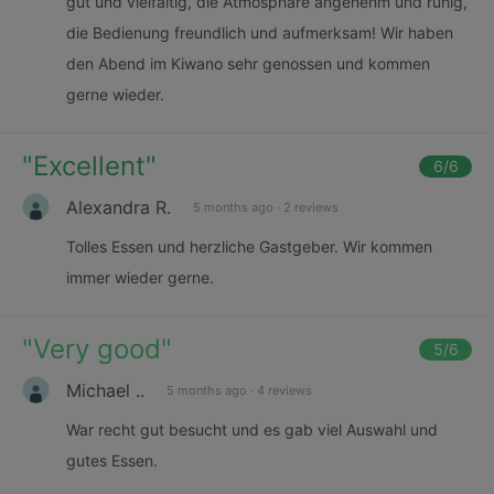
gut und vielfältig, die Atmosphäre angenehm und ruhig,
die Bedienung freundlich und aufmerksam! Wir haben
den Abend im Kiwano sehr genossen und kommen
gerne wieder.
"
Excellent
"
6
/6
Alexandra R.
5 months ago
·
2 reviews
Tolles Essen und herzliche Gastgeber. Wir kommen
immer wieder gerne.
"
Very good
"
5
/6
Michael ..
5 months ago
·
4 reviews
War recht gut besucht und es gab viel Auswahl und
gutes Essen.