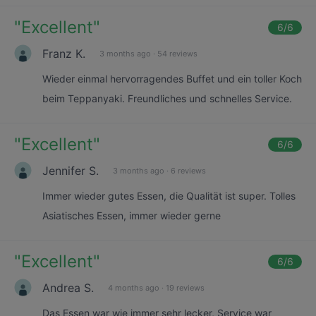
"
Excellent
"
6
/6
Franz K.
3 months ago
·
54 reviews
Wieder einmal hervorragendes Buffet und ein toller Koch
beim Teppanyaki. Freundliches und schnelles Service.
"
Excellent
"
6
/6
Jennifer S.
3 months ago
·
6 reviews
Immer wieder gutes Essen, die Qualität ist super. Tolles
Asiatisches Essen, immer wieder gerne
"
Excellent
"
6
/6
Andrea S.
4 months ago
·
19 reviews
Das Essen war wie immer sehr lecker, Service war