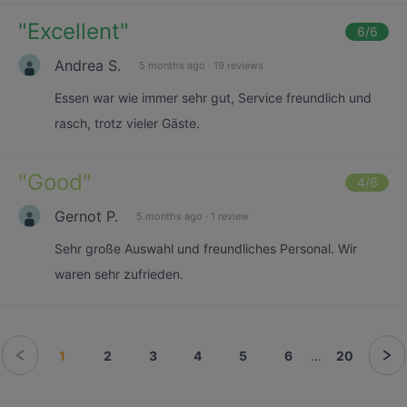
"
Excellent
"
6
/6
Andrea S.
5 months ago
·
19 reviews
Essen war wie immer sehr gut, Service freundlich und
rasch, trotz vieler Gäste.
"
Good
"
4
/6
Gernot P.
5 months ago
·
1 review
Sehr große Auswahl und freundliches Personal. Wir
waren sehr zufrieden.
1
2
3
4
5
6
...
20