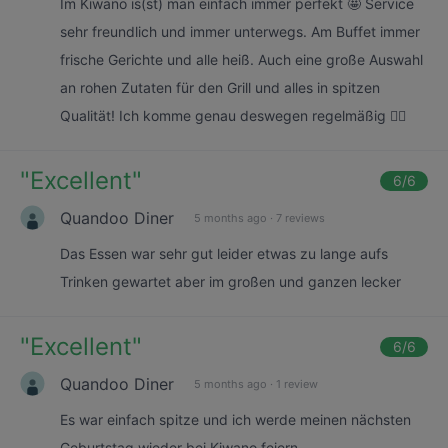
Im Kiwano is(st) man einfach immer perfekt 🤩 Service
sehr freundlich und immer unterwegs. Am Buffet immer
frische Gerichte und alle heiß. Auch eine große Auswahl
an rohen Zutaten für den Grill und alles in spitzen
Qualität! Ich komme genau deswegen regelmäßig 👍🏻
"
Excellent
"
6
/6
Quandoo Diner
5 months ago
·
7 reviews
Das Essen war sehr gut leider etwas zu lange aufs
Trinken gewartet aber im großen und ganzen lecker
"
Excellent
"
6
/6
Quandoo Diner
5 months ago
·
1 review
Es war einfach spitze und ich werde meinen nächsten
Geburtstag wieder bei Kiwano feiern