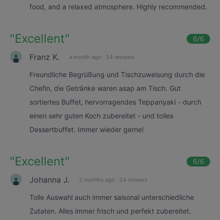
food, and a relaxed atmosphere. Highly recommended.
"
Excellent
"
6
/6
Franz K.
a month ago
·
54 reviews
Freundliche Begrüßung und Tischzuweisung durch die
Chefin, die Getränke waren asap am Tisch. Gut
sortiertes Buffet, hervorragendes Teppanyaki - durch
einen sehr guten Koch zubereitet - und tolles
Dessertbuffet. Immer wieder gerne!
"
Excellent
"
6
/6
Johanna J.
2 months ago
·
24 reviews
Tolle Auswahl auch immer saisonal unterschiedliche
Zutaten. Alles immer frisch und perfekt zubereitet.