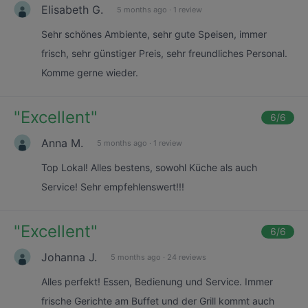
Elisabeth G.
5 months ago
·
1 review
Sehr schönes Ambiente, sehr gute Speisen, immer
frisch, sehr günstiger Preis, sehr freundliches Personal.
Komme gerne wieder.
"
Excellent
"
6
/6
Anna M.
5 months ago
·
1 review
Top Lokal! Alles bestens, sowohl Küche als auch
Service! Sehr empfehlenswert!!!
"
Excellent
"
6
/6
Johanna J.
5 months ago
·
24 reviews
Alles perfekt! Essen, Bedienung und Service. Immer
frische Gerichte am Buffet und der Grill kommt auch