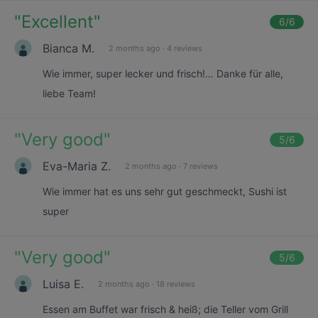
"
Excellent
"
6
/6
Bianca M.
2 months ago
·
4 reviews
Wie immer, super lecker und frisch!… Danke für alle,
liebe Team!
"
Very good
"
5
/6
Eva-Maria Z.
2 months ago
·
7 reviews
Wie immer hat es uns sehr gut geschmeckt, Sushi ist
super
"
Very good
"
5
/6
Luisa E.
2 months ago
·
18 reviews
Essen am Buffet war frisch & heiß; die Teller vom Grill