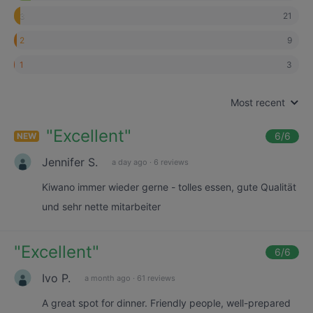
21
3
9
2
3
1
Most recent
"
Excellent
"
6
/6
NEW
Jennifer S.
a day ago
·
6 reviews
Kiwano immer wieder gerne - tolles essen, gute Qualität
und sehr nette mitarbeiter
"
Excellent
"
6
/6
Ivo P.
a month ago
·
61 reviews
A great spot for dinner. Friendly people, well-prepared