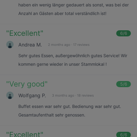
haben ein wenig länger gedauert als sonst, was bei der
Anzahl an Gästen aber total verständlich ist!
"
Excellent
"
6
/6
Andrea M.
2 months ago
·
17 reviews
Sehr gutes Essen, außergewöhnlich gutes Service! Wir
kommen gerne wieder in unser Stammlokal !
"
Very good
"
5
/6
Wolfgang P.
3 months ago
·
18 reviews
Buffet essen war sehr gut. Bedienung war sehr gut.
Gesamtaufenthalt sehr genossen.
"
Excellent
"
6
/6