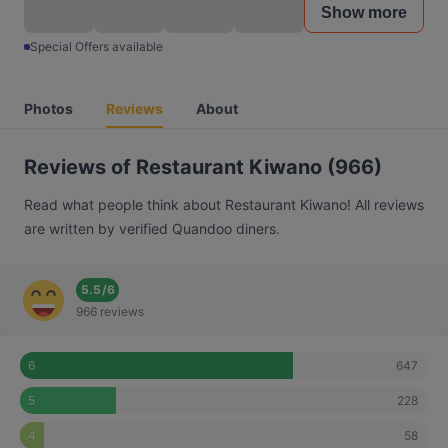
Show more
Special Offers available
Photos
Reviews
About
Reviews of Restaurant Kiwano (966)
Read what people think about Restaurant Kiwano! All reviews
are written by verified Quandoo diners.
5.5
/
6
966 reviews
647
6
228
5
58
4