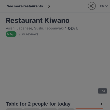
See more restaurants
EN
Restaurant Kiwano
€
€
€
€
Asian
,
Japanese
,
Sushi
,
Teppanyaki
966 reviews
5.5
/
6
1
/
4
Table for 2 people for today