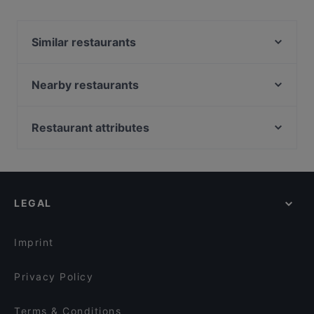
Similar restaurants
Barabar Restaurant & Bar
Didi Chen's World of Asia Restaurant
Nearby restaurants
Koya Karlsdorf
NOVA-AIR 80s Fliegerbar Il-62M
Zum Mandarin
MEAT.art
Restaurant attributes
Duo Restaurant Graz
Buschenschank am Weingut Schauer
Family-friendly Restaurants in Graz
Clocktower American Bar&Grill Graz
Weinverkostung am Weingut Schauer
Casual Restaurants in Graz
The Castle Gate
das kappel Restaurant
Cosy Restaurants in Graz
Maida
Schlosskeller Südsteiermark
LEGAL
Romantic Restaurants in Graz
Pho You
Schlosskeller Südsteiermark - Gourmetstube
Restaurants For Groups in Graz
Ganesha
Imprint
Privacy Policy
Terms & Conditions