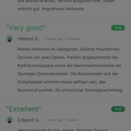
Alle Wünsche erfüllt, Service ausgezeichnet, Essen
wirklich gut. Angnehmes Ambiente.
"
Very good
"
5
/6
Helmut G.
2 years ago
·
8 reviews
Nettes Ambiente im Gastgarten, äußerst freundliches
Service von zwei Damen. Perfekt abgeschmeckt die
Karfiolcremesuppe sowie die Eierschwammerlsoße mit
flaumigen Semmelknödeln. Die Bluzenradeln und der
Erdäpfelsalat könnten etwas saftiger sein, das
Backhendl perfekt. Ein erfreulicher Sonntagnachmittag.
"
Excellent
"
6
/6
Eduard U.
2 years ago
·
1 review
Hervorragende Küche, nettes, fleißiges Service.