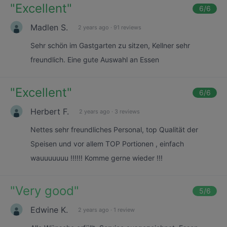
"
Excellent
"
6
/6
Madlen S.
2 years ago
·
91 reviews
Sehr schön im Gastgarten zu sitzen, Kellner sehr
freundlich. Eine gute Auswahl an Essen
"
Excellent
"
6
/6
Herbert F.
2 years ago
·
3 reviews
Nettes sehr freundliches Personal, top Qualität der
Speisen und vor allem TOP Portionen , einfach
wauuuuuuu !!!!!! Komme gerne wieder !!!
"
Very good
"
5
/6
Edwine K.
2 years ago
·
1 review