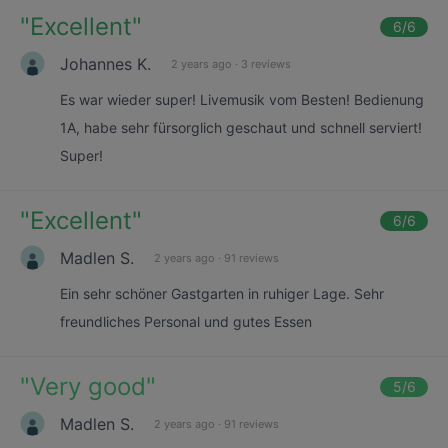
"
Excellent
"
6
/6
Johannes K.
2 years ago
·
3 reviews
Es war wieder super! Livemusik vom Besten! Bedienung
1A, habe sehr fürsorglich geschaut und schnell serviert!
Super!
"
Excellent
"
6
/6
Madlen S.
2 years ago
·
91 reviews
Ein sehr schöner Gastgarten in ruhiger Lage. Sehr
freundliches Personal und gutes Essen
"
Very good
"
5
/6
Madlen S.
2 years ago
·
91 reviews