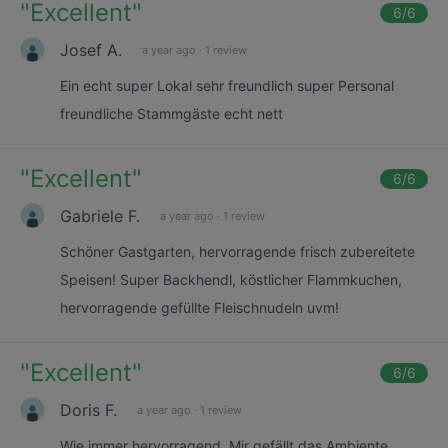
"
Excellent
"
6
/6
Josef A.
a year ago
·
1 review
Ein echt super Lokal sehr freundlich super Personal
freundliche Stammgäste echt nett
"
Excellent
"
6
/6
Gabriele F.
a year ago
·
1 review
Schöner Gastgarten, hervorragende frisch zubereitete
Speisen! Super Backhendl, köstlicher Flammkuchen,
hervorragende gefüllte Fleischnudeln uvm!
"
Excellent
"
6
/6
Doris F.
a year ago
·
1 review
Wie immer hervorragend. Mir gefällt das Ambiente,