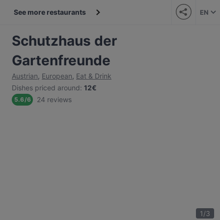
See more restaurants
EN
Schutzhaus der
Gartenfreunde
Austrian
,
European
,
Eat & Drink
Dishes priced around
:
12€
24 reviews
5.6
/
6
1
/
3