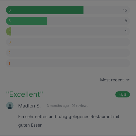
15
6
8
5
1
4
3
2
1
Most recent
"
Excellent
"
6
/6
Madlen S.
3 months ago
·
91 reviews
Ein sehr nettes und ruhig gelegenes Restaurant mit
guten Essen