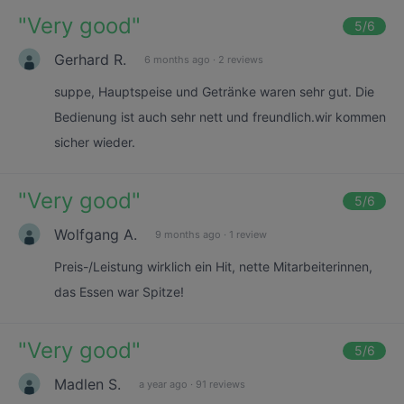
"
Very good
"
5
/6
Gerhard R.
6 months ago
·
2 reviews
suppe, Hauptspeise und Getränke waren sehr gut. Die
Bedienung ist auch sehr nett und freundlich.wir kommen
sicher wieder.
"
Very good
"
5
/6
Wolfgang A.
9 months ago
·
1 review
Preis-/Leistung wirklich ein Hit, nette Mitarbeiterinnen,
das Essen war Spitze!
"
Very good
"
5
/6
Madlen S.
a year ago
·
91 reviews