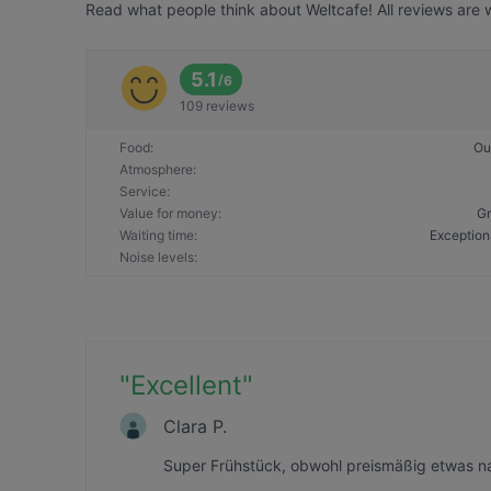
Read what people think about Weltcafe! All reviews are 
5.1
/
6
109 reviews
Food
:
Ou
Atmosphere
:
Service
:
Value for money
:
Gr
Waiting time
:
Exception
Noise levels
:
"
Excellent
"
Clara P.
Super Frühstück, obwohl preismäßig etwas 