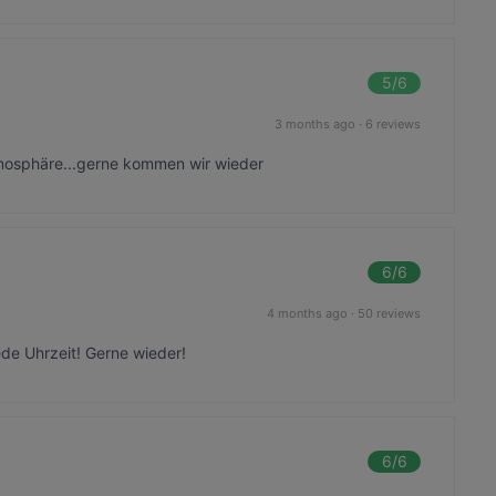
5
/6
3 months ago
·
6 reviews
tmosphäre...gerne kommen wir wieder
6
/6
4 months ago
·
50 reviews
ede Uhrzeit! Gerne wieder!
6
/6