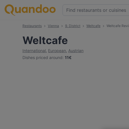
Restaurants
Vienna
9. District
Weltcafe
Weltcafe Rev
Weltcafe
International
,
European
,
Austrian
Dishes priced around
:
11€