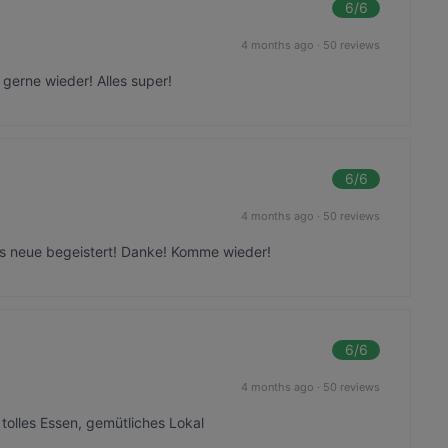
6
/6
4 months ago
·
50 reviews
gerne wieder! Alles super!
6
/6
4 months ago
·
50 reviews
s neue begeistert! Danke! Komme wieder!
6
/6
4 months ago
·
50 reviews
 tolles Essen, gemütliches Lokal