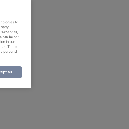
hnologies to
-party
“Accept all,”
es can be set
ion in our
o run. These
No personal
ept all