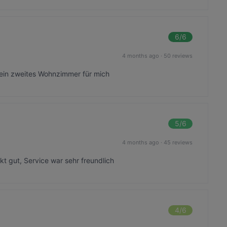
6
/6
4 months ago
·
50 reviews
ie ein zweites Wohnzimmer für mich
5
/6
4 months ago
·
45 reviews
 gut, Service war sehr freundlich
4
/6