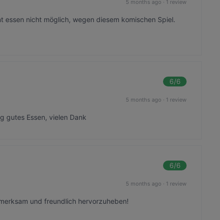
5 months ago
·
1 review
nt essen nicht möglich, wegen diesem komischen Spiel.
6
/6
5 months ago
·
1 review
tig gutes Essen, vielen Dank
6
/6
5 months ago
·
1 review
ufmerksam und freundlich hervorzuheben!