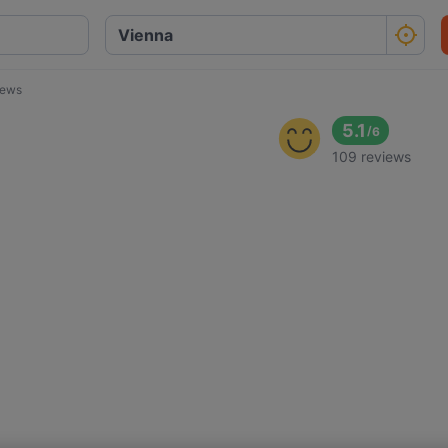
iews
5.1
/
6
109 reviews