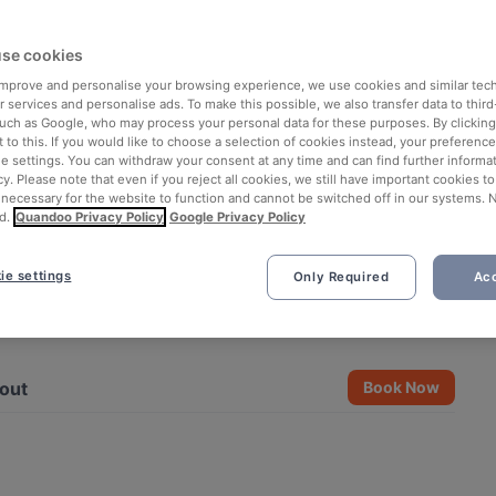
se cookies
 improve and personalise your browsing experience, we use cookies and similar tec
 services and personalise ads. To make this possible, we also transfer data to third
such as Google, who may process your personal data for these purposes. By clicking 
 to this. If you would like to choose a selection of cookies instead, your preferenc
ie settings. You can withdraw your consent at any time and can find further informat
cy. Please note that even if you reject all cookies, we still have important cookies t
 necessary for the website to function and cannot be switched off in our systems. 
d.
Quandoo Privacy Policy
Google Privacy Policy
ie settings
Only Required
Acc
See all 6 photos
out
Book Now