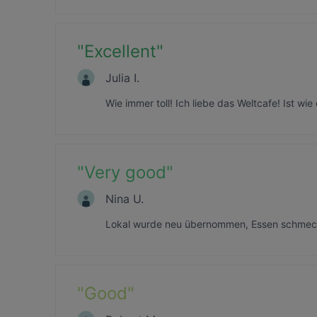
"
Excellent
"
Julia I.
Wie immer toll! Ich liebe das Weltcafe! Ist w
"
Very good
"
Nina U.
Lokal wurde neu übernommen, Essen schmeckt
"
Good
"