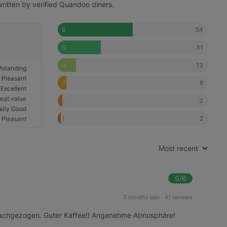
written by verified Quandoo diners.
54
6
31
5
13
4
tstanding
Pleasant
6
3
Excellent
eat value
3
2
ally Good
2
1
Pleasant
Most recent
6
/6
3 months ago
·
41 reviews
nachgezogen. Guter Kaffee!! Angenehme Atmosphäre!