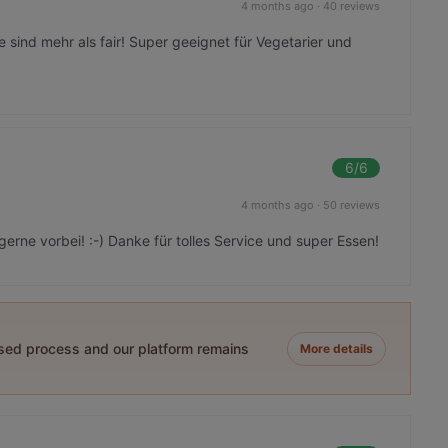
4 months ago
·
40 reviews
e sind mehr als fair! Super geeignet für Vegetarier und
6
/6
4 months ago
·
50 reviews
ne vorbei! :-) Danke für tolles Service und super Essen!
ased process and our platform remains
More details