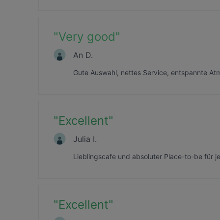
"
Very good
"
An D.
Gute Auswahl, nettes Service, entspannte A
"
Excellent
"
Julia I.
Lieblingscafe und absoluter Place-to-be für j
"
Excellent
"