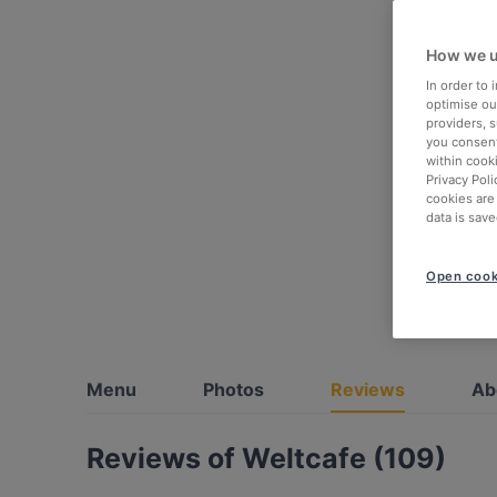
How we u
In order to
optimise our
providers, 
you consent
within cook
Privacy Poli
cookies are
data is save
Open cook
Menu
Photos
Reviews
Ab
Reviews of Weltcafe (109)