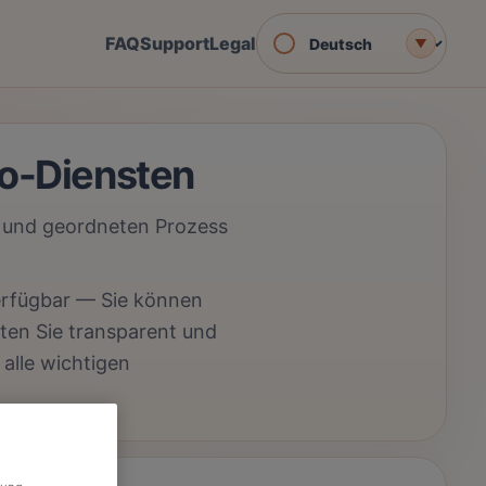
FAQ
Support
Legal
▼
oo-Diensten
n und geordneten Prozess
erfügbar — Sie können
en Sie transparent und
 alle wichtigen