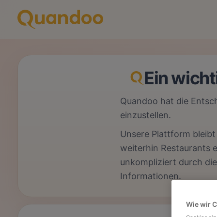
Ein wich
Quandoo hat die Entsch
einzustellen.
Unsere Plattform bleibt 
weiterhin Restaurants
unkompliziert durch die
Informationen.
Wie wir 