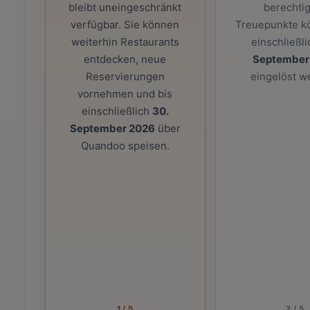
bleibt uneingeschränkt
berechti
verfügbar. Sie können
Treuepunkte k
weiterhin Restaurants
einschließl
entdecken, neue
September
Reservierungen
eingelöst w
vornehmen und bis
einschließlich
30.
September 2026
über
Quandoo speisen.
1
/
5
2
/
5