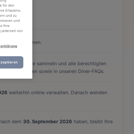
rung
e für den
re Erlaubnis.
ern und zu
timieren und
e Ihre
 jederzeit von
r 2026
vornehmen.
zerklärung
kzeptieren
026
Treuepunkte sammeln und alle berechtigten
inen weiter unten sowie in unseren Diner-FAQs.
026
weiterhin online verwalten. Danach wenden
n nach dem
30. September 2026
haben, bleibt Ihre