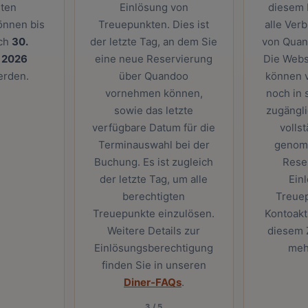
gten
Einlösung von
diesem
önnen bis
Treuepunkten. Dies ist
alle Ver
ich
30.
der letzte Tag, an dem Sie
von Quand
 2026
eine neue Reservierung
Die Webs
erden.
über Quandoo
können 
vornehmen können,
noch in 
sowie das letzte
zugängli
verfügbare Datum für die
vollst
Terminauswahl bei der
genom
Buchung. Es ist zugleich
Rese
der letzte Tag, um alle
Ein
berechtigten
Treue
Treuepunkte einzulösen.
Kontoakt
Weitere Details zur
diesem Z
Einlösungsberechtigung
meh
finden Sie in unseren
Diner-FAQs
.
3
/
5