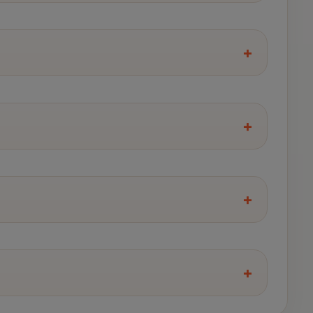
+
+
+
+