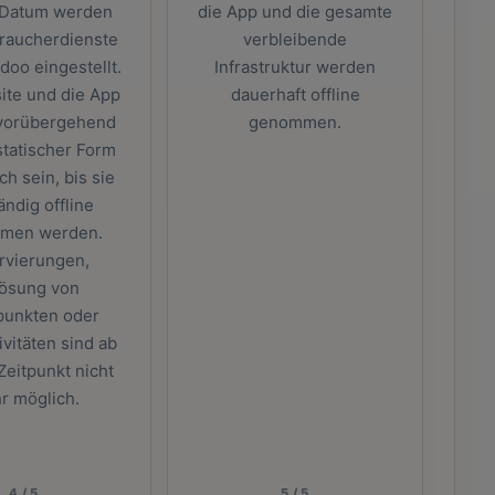
 Datum werden
die App und die gesamte
braucherdienste
verbleibende
oo eingestellt.
Infrastruktur werden
ite und die App
dauerhaft offline
vorübergehend
genommen.
statischer Form
ch sein, bis sie
ändig offline
men werden.
rvierungen,
lösung von
punkten oder
ivitäten sind ab
eitpunkt nicht
r möglich.
4
/
5
5
/
5