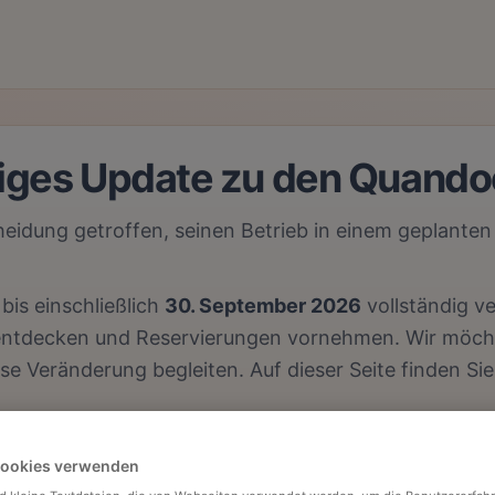
tiges Update zu den Quand
eidung getroffen, seinen Betrieb in einem geplante
bis einschließlich
30. September 2026
vollständig v
 entdecken und Reservierungen vornehmen. Wir möcht
se Veränderung begleiten. Auf dieser Seite finden Sie
Cookies verwenden