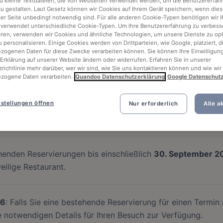
d kleine Textdateien, die von Webseiten verwendet werden, um die Benutzererfah
 zu gestalten. Laut Gesetz können wir Cookies auf Ihrem Gerät speichern, wenn dies
ser Seite unbedingt notwendig sind. Für alle anderen Cookie-Typen benötigen wir Ih
 verwendet unterschiedliche Cookie-Typen. Um Ihre Benutzererfahrung zu verbess
eren, verwenden wir Cookies und ähnliche Technologien, um unsere Dienste zu op
 personalisieren. Einige Cookies werden von Drittparteien, wie Google, platziert, di
ogenen Daten für diese Zwecke verarbeiten können. Sie können Ihre Einwilligung
Erklärung auf unserer Website ändern oder widerrufen. Erfahren Sie in unserer
richtlinie mehr darüber, wer wir sind, wie Sie uns kontaktieren können und wie wir
jeden verfügbaren Termin bis einschließlich
30. Septembe
zogene Daten verarbeiten.
Quandoo Datenschutzerklärung
Google Datenschut
stellungen öffnen
Nur erforderlich
Alle a
rd eingestellt. Sie können bis einschließlich
30. Juni 2
6
einlösen. Weitere Details finden Sie in den wichtigen Term
enden Reservierungen bis einschließlich
30. September 2
eilige Restaurant.
26
: Falls Sie eine bestehende Reservierung für einen Termi
le notwendigen Details für Ihren Besuch zur Verfügung.