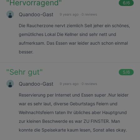
"
Hervorragend
"
6
/6
Quandoo-Gast
9 years ago
·
0 reviews
Die Raucherzone nervt ziemlich Seit jeher ein schönes,
gemütliches Lokal Die Kellner sind sehr nett und
aufmerksam. Das Essen war leider auch schon einmal
besser.
"
Sehr gut
"
5
/6
Quandoo-Gast
9 years ago
·
0 reviews
Reservierung per Internet und Essen super .Nur leider
war es sehr laut, diverse Geburtstags Feiern und
Weihnachtsfeiern taten Ihr übliches aber Hauptgrund
zur kleinen Beschwerde es war ZU FINSTER. Man
konnte die Speisekarte kaum lesen, Sonst alles okay.