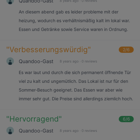
Quandoo-Gast
8 years ago
·
0 reviews
An diesem abend gab es leider probleme mit der
heizung, wodurch es verhältnismäßig kalt im lokal war.
Essen und Getränke sowie Service waren in Ordnung.
"
Verbesserungswürdig
"
2
/6
Quandoo-Gast
8 years ago
·
0 reviews
Es war laut und durch die sich permanent öffnende Tür
viel zu kalt und ungemütlich. Das Lokal ist nur für den
Sommer-Besuch geeignet. Das Essen war aber wie
immer sehr gut. Die Preise sind allerdings ziemlich hoch.
"
Hervorragend
"
6
/6
Quandoo-Gast
8 years ago
·
0 reviews