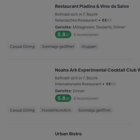
Restaurant Piadina & Vino da Salvo
Befindet sich in 7. Bezirk
•
Italienisches Restaurant
€
€
€
€
Gerichte
:
Mittagessen, Desserts, Dinner
5.8
5
rezensionen
/6
Casual Dining
Sonntags geöffnet
Gruppen
Noahs Ark Experimental Cocktail Club 
Befindet sich in 7. Bezirk
•
Internationales Restaurant
€
€
€
€
Gerichte
:
Dinner
5.8
6
rezensionen
/6
Casual Dining
Hundefreundlich
Sonntags geöffnet
Urban Bistro