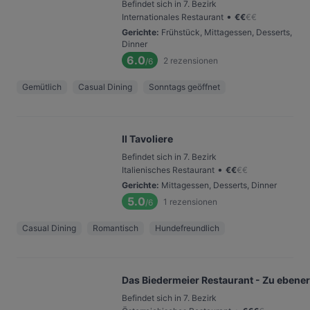
Befindet sich in 7. Bezirk
•
Internationales Restaurant
€
€
€
€
Gerichte
:
Frühstück, Mittagessen, Desserts,
Dinner
6.0
2
rezensionen
/6
Gemütlich
Casual Dining
Sonntags geöffnet
Il Tavoliere
Befindet sich in 7. Bezirk
•
Italienisches Restaurant
€
€
€
€
Gerichte
:
Mittagessen, Desserts, Dinner
5.0
1
rezensionen
/6
Casual Dining
Romantisch
Hundefreundlich
Das Biedermeier Restaurant - Zu ebener
Befindet sich in 7. Bezirk