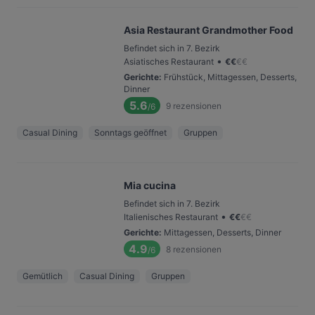
Asia Restaurant Grandmother Food
Befindet sich in 7. Bezirk
•
Asiatisches Restaurant
€
€
€
€
Gerichte
:
Frühstück, Mittagessen, Desserts,
Dinner
5.6
9
rezensionen
/6
Casual Dining
Sonntags geöffnet
Gruppen
Mia cucina
Befindet sich in 7. Bezirk
•
Italienisches Restaurant
€
€
€
€
Gerichte
:
Mittagessen, Desserts, Dinner
4.9
8
rezensionen
/6
Gemütlich
Casual Dining
Gruppen