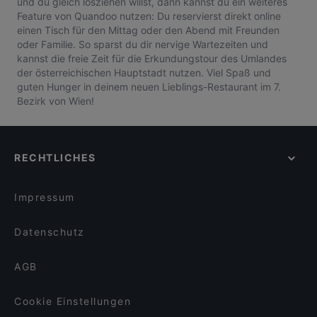
und du gleich losziehen willst, dann kannst du ein weiteres
Feature von Quandoo nutzen: Du reservierst direkt online
einen Tisch für den Mittag oder den Abend mit Freunden
oder Familie. So sparst du dir nervige Wartezeiten und
kannst die freie Zeit für die Erkundungstour des Umlandes
der österreichischen Hauptstadt nutzen. Viel Spaß und
guten Hunger in deinem neuen Lieblings-Restaurant im 7.
Bezirk von Wien!
RECHTLICHES
Impressum
Datenschutz
AGB
Cookie Einstellungen