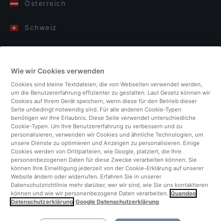
Österreich
Schweiz
Deutschland
Wie wir Cookies verwenden
Italien
Cookies sind kleine Textdateien, die von Webseiten verwendet werden,
um die Benutzererfahrung effizienter zu gestalten. Laut Gesetz können wir
Finnland
Cookies auf Ihrem Gerät speichern, wenn diese für den Betrieb dieser
Seite unbedingt notwendig sind. Für alle anderen Cookie-Typen
benötigen wir Ihre Erlaubnis. Diese Seite verwendet unterschiedliche
Vereinigtes Königreich
Cookie-Typen. Um Ihre Benutzererfahrung zu verbessern und zu
personalisieren, verwenden wir Cookies und ähnliche Technologien, um
unsere Dienste zu optimieren und Anzeigen zu personalisieren. Einige
Türkei
Cookies werden von Drittparteien, wie Google, platziert, die Ihre
personenbezogenen Daten für diese Zwecke verarbeiten können. Sie
können Ihre Einwilligung jederzeit von der Cookie-Erklärung auf unserer
Niederlande
Website ändern oder widerrufen. Erfahren Sie in unserer
Datenschutzrichtlinie mehr darüber, wer wir sind, wie Sie uns kontaktieren
können und wie wir personenbezogene Daten verarbeiten.
Quandoo
Singapur
Datenschutzerklärung
Google Datenschutzerklärung