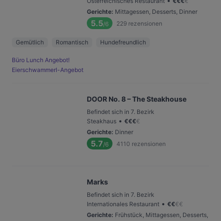
•
Österreichisches Restaurant
€
€
€
€
Gerichte
:
Mittagessen, Desserts, Dinner
5.5
229
rezensionen
/6
Gemütlich
Romantisch
Hundefreundlich
Büro Lunch Angebot!
Eierschwammerl-Angebot
DOOR No. 8 – The Steakhouse
Befindet sich in 7. Bezirk
•
Steakhaus
€
€
€
€
Gerichte
:
Dinner
5.7
4110
rezensionen
/6
Marks
Befindet sich in 7. Bezirk
•
Internationales Restaurant
€
€
€
€
Gerichte
:
Frühstück, Mittagessen, Desserts,