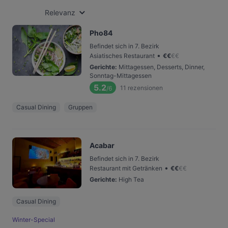
Relevanz
Pho84
Befindet sich in 7. Bezirk
•
Asiatisches Restaurant
€
€
€
€
Gerichte
:
Mittagessen, Desserts, Dinner,
Sonntag-Mittagessen
5.2
11
rezensionen
/6
Casual Dining
Gruppen
Acabar
Befindet sich in 7. Bezirk
•
Restaurant mit Getränken
€
€
€
€
Gerichte
:
High Tea
Casual Dining
Winter-Special