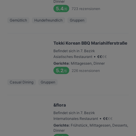
Dinner
5.4
723
rezensionen
/6
Gemütlich
Hundefreundlich
Gruppen
Tokki Korean BBQ Mariahilferstraße
Befindet sich in 7. Bezirk
•
Asiatisches Restaurant
€
€
€
€
Gerichte
:
Mittagessen, Dinner
5.2
226
rezensionen
/6
Casual Dining
Gruppen
&flora
Befindet sich in 7. Bezirk
•
Internationales Restaurant
€
€
€
€
Gerichte
:
Frühstück, Mittagessen, Desserts,
Dinner