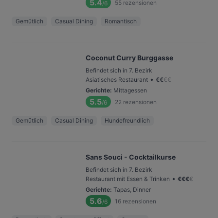
5.4
55
rezensionen
/6
Gemütlich
Casual Dining
Romantisch
Coconut Curry Burggasse
Befindet sich in 7. Bezirk
•
Asiatisches Restaurant
€
€
€
€
Gerichte
:
Mittagessen
5.5
22
rezensionen
/6
Gemütlich
Casual Dining
Hundefreundlich
Sans Souci - Cocktailkurse
Befindet sich in 7. Bezirk
•
Restaurant mit Essen & Trinken
€
€
€
€
Gerichte
:
Tapas, Dinner
5.6
16
rezensionen
/6