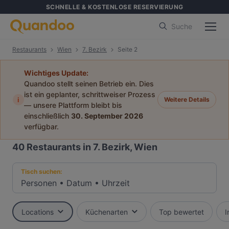
SCHNELLE & KOSTENLOSE RESERVIERUNG
Suche
Restaurants
Wien
7. Bezirk
Seite 2
Wichtiges Update:
Quandoo stellt seinen Betrieb ein. Dies
ist ein geplanter, schrittweiser Prozess
i
Weitere Details
— unsere Plattform bleibt bis
einschließlich
30. September 2026
verfügbar.
40
Restaurants in 7. Bezirk, Wien
Tisch suchen:
Personen
•
Datum
•
Uhrzeit
Locations
Küchenarten
Top bewertet
I