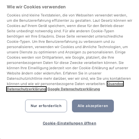
Ihr Widerspruchsrecht gemäß Artikel 21
Wie wir Cookies verwenden
DSGVO
Cookies sind kleine Textdateien, die von Webseiten verwendet werden,
Darüber hinaus haben Sie ein Einspruchsrecht bei
um die Benutzererfahrung effizienter zu gestalten. Laut Gesetz können wir
Cookies auf Ihrem Gerät speichern, wenn diese für den Betrieb dieser
der zuständigen Datenschutzaufsichtsbehörde (Art.
Seite unbedingt notwendig sind. Für alle anderen Cookie-Typen
77 DSGVO in Verbindung mit § 19 BDSG).
benötigen wir Ihre Erlaubnis. Diese Seite verwendet unterschiedliche
Cookie-Typen. Um Ihre Benutzererfahrung zu verbessern und zu
personalisieren, verwenden wir Cookies und ähnliche Technologien, um
Sie können Ihre Einwilligung in die Verarbeitung Ihrer
unsere Dienste zu optimieren und Anzeigen zu personalisieren. Einige
personenbezogenen Daten jederzeit widerrufen.
Cookies werden von Drittparteien, wie Google, platziert, die Ihre
Dies gilt auch für den Widerruf von
personenbezogenen Daten für diese Zwecke verarbeiten können. Sie
können Ihre Einwilligung jederzeit von der Cookie-Erklärung auf unserer
Einwilligungserklärungen, die uns vor der Geltung
Website ändern oder widerrufen. Erfahren Sie in unserer
der DSGVO, d. H. vor dem 25. Mai 2018, erteilt
Datenschutzrichtlinie mehr darüber, wer wir sind, wie Sie uns kontaktieren
können und wie wir personenbezogene Daten verarbeiten.
Quandoo
wurden. Der Widerruf ist jedoch nur für die Zukunft
Datenschutzerklärung
Google Datenschutzerklärung
wirksam. Verarbeitung, die vor dem Widerruf
stattgefunden hat, ist davon nicht betroffen.
Nur erforderlich
Alle akzeptieren
11. Wie beantrage ich die Löschung meiner Daten?
Cookie-Einstellungen öffnen
Sende eine Email an dataprotection@quandoo.com
mit der Bitte personenbezogene Daten von dir zu