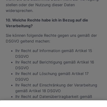
stellen oder der Nutzung dieser Daten
widersprechen.
10. Welche Rechte habe ich in Bezug auf die
Verarbeitung?
Sie können folgende Rechte gegen uns gemäß der
DSGVO geltend machen:
Ihr Recht auf Information gemäß Artikel 15
DSGVO
Ihr Recht auf Berichtigung gemäß Artikel 16
DSGVO
Ihr Recht auf Löschung gemäß Artikel 17
DSGVO
Ihr Recht auf Einschränkung der Verarbeitung
gemäß Artikel 18 DSGVO
Ihr Recht auf Datenübertragbarkeit gemäß
Artikel 20 DSGVO