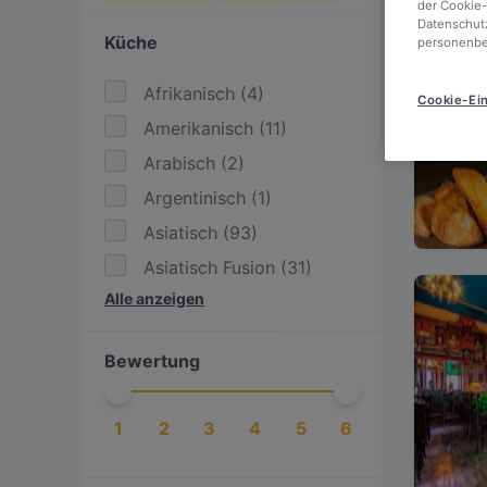
der Cookie-
Datenschutz
Küche
personenbe
Afrikanisch
(
4
)
Cookie-Ein
Amerikanisch
(
11
)
Arabisch
(
2
)
Argentinisch
(
1
)
Asiatisch
(
93
)
Asiatisch Fusion
(
31
)
Alle anzeigen
BBQ
(
13
)
Bengalisch
(
1
)
Bewertung
Britisch
(
4
)
Burger
(
19
)
1
2
3
4
5
6
Chinesisch
(
24
)
Dessert / Nachtisch
(
2
)