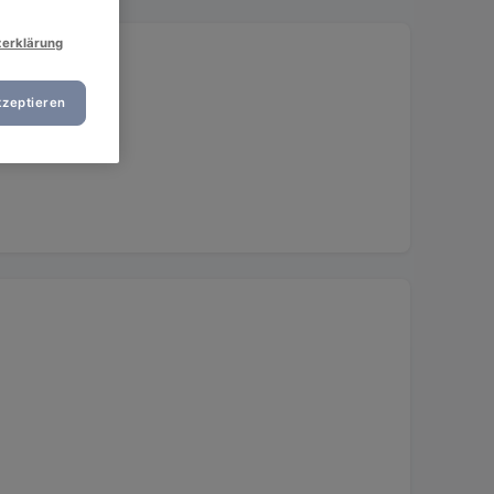
zerklärung
ergrund
kzeptieren
 Dinner