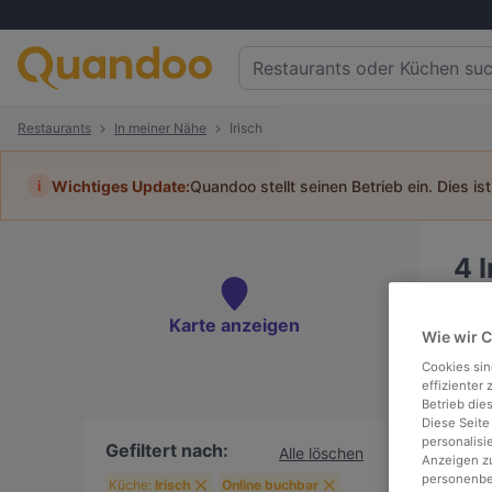
Restaurants
In meiner Nähe
Irisch
i
Wichtiges Update:
Quandoo stellt seinen Betrieb ein. Dies is
4
Tisc
Karte anzeigen
Wie wir 
Cookies sin
effizienter
Betrieb die
Diese Seite
In
personalisi
Gefiltert nach:
Alle löschen
Anzeigen zu
personenbez
Küche:
Irisch
Online buchbar