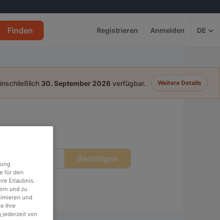
Finden
Registrieren
Anmelden
DE
einschließlich
30. September 2026
verfügbar.
Weitere Details
Bestätigen
eit
rung
e für den
re Erlaubnis.
ern und zu
timieren und
e Ihre
 jederzeit von