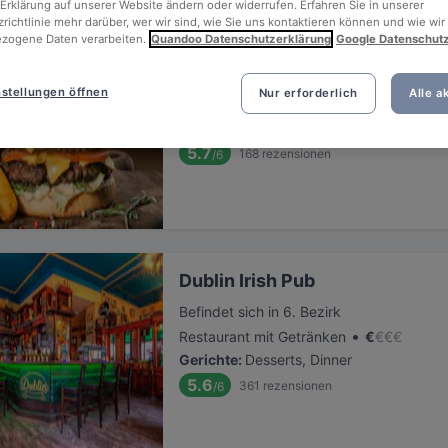
Erklärung auf unserer Website ändern oder widerrufen. Erfahren Sie in unserer
richtlinie mehr darüber, wer wir sind, wie Sie uns kontaktieren können und wie wir
zogene Daten verarbeiten.
Quandoo Datenschutzerklärung
Google Datenschut
The Golden Harp Irish Pub Als
Befindet sich in 9. Bezirk
stellungen öffnen
Nur erforderlich
Alle a
•
Europäisches Restaurant
€
€
€
€
Gerichte
:
Buffet, Mittagessen, Desserts,
5.7
168
rezensionen
/6
Dublin Irish Pub
Befindet sich in 6. Bezirk
•
Restaurant mit Getränken
€
€
€
€
Gerichte
:
Desserts, Dinner
5.6
361
rezensionen
/6