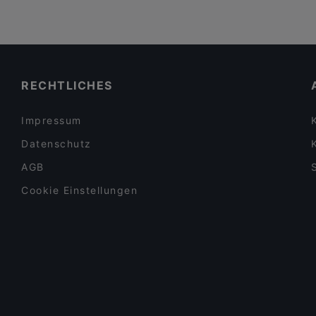
Lateinamerikanisch
(
6
)
Libanesisch
(
6
)
Marokkanisch
(
1
)
Mediterran
(
67
)
RECHTLICHES
Meeresfrüchte
(
10
)
Impressum
Mexikanisch
(
6
)
Datenschutz
Nachmittagstee
(
1
)
AGB
Nahöstlich
(
12
)
Cookie Einstellungen
Neapolitanisch
(
1
)
Nepalesisch
(
1
)
Nigerianisch
(
1
)
Ostafrikanisch
(
1
)
Pakistanisch
(
3
)
Pasta
(
31
)