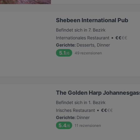
Shebeen International Pub
Befindet sich in 7. Bezirk
•
Internationales Restaurant
€
€
€
€
Gerichte
:
Desserts, Dinner
5.1
49
rezensionen
/6
The Golden Harp Johannesgas
Befindet sich in 1. Bezirk
•
Irisches Restaurant
€
€
€
€
Gerichte
:
Dinner
5.4
11
rezensionen
/6