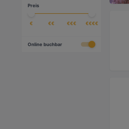
Preis
Deutsch
(
10
)
Eintopf
(
1
)
€
€€
€€€
€€€€
Eritreisch
(
1
)
Essen & Trinken
(
125
)
Europäisch
(
131
)
Online buchbar
Fisch
(
8
)
Fish & Chips
(
1
)
Fleischkloß
(
1
)
Fondue
(
1
)
Französisch
(
1
)
Friaulisch
(
1
)
Fusion
(
14
)
Georgisch
(
1
)
Getränke
(
28
)