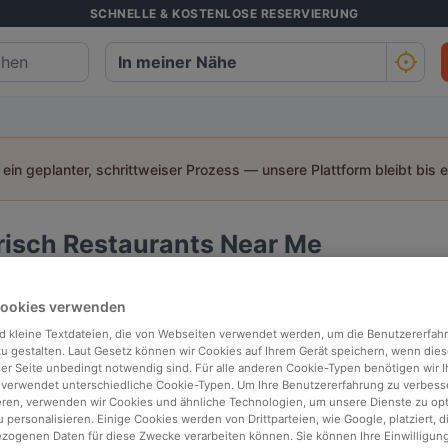
SCHNELLE & KOSTENLOSE RESERVIERUNG
t ein geplanter, schrittweiser Prozess — unsere Plattform bleibt bis 
Irisch Restaurants Near Me
h suchen:
Cookies verwenden
Personen
Datum
Uhrz
d kleine Textdateien, die von Webseiten verwendet werden, um die Benutzererfah
 zu gestalten. Laut Gesetz können wir Cookies auf Ihrem Gerät speichern, wenn dies
ser Seite unbedingt notwendig sind. Für alle anderen Cookie-Typen benötigen wir Ih
 verwendet unterschiedliche Cookie-Typen. Um Ihre Benutzererfahrung zu verbess
 der Nähe
Top bewertet
eren, verwenden wir Cookies und ähnliche Technologien, um unsere Dienste zu op
 personalisieren. Einige Cookies werden von Drittparteien, wie Google, platziert, di
ogenen Daten für diese Zwecke verarbeiten können. Sie können Ihre Einwilligung