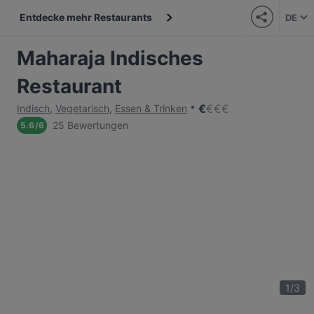
Entdecke mehr Restaurants
DE
Maharaja Indisches
Restaurant
€
€
€
€
Indisch
,
Vegetarisch
,
Essen & Trinken
25 Bewertungen
5.6
/
6
1
/
3