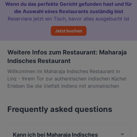
Wenn du das perfekte Gericht gefunden hast und für
die Auswahl eines Restaurants zuständig bist
Reserviere jetzt ein Tisch, bevor alles ausgebucht ist
Jetzt buchen
Weitere Infos zum Restaurant: Maharaja
Indisches Restaurant
Willkommen im Maharaja Indisches Restaurant in
Linz - Ihrem Tor zur authentischen indischen Küche!
Erleben Sie die Vielfalt Indiens mit aromatischen
Currys, tandoori-gegrillten Spezialitäten und
hausgemachten Naan-Broten. Unser erfahrenes
Frequently asked questions
Küchenteam zaubert traditionelle Gerichte mit
frischen Gewürzen und hochwertigen Zutaten. Von
milden Korma-Variationen bis hin zu feurigen
Vindaloo-Currys - hier findet jeder Geschmack sein
Kann ich bei Maharaja Indisches