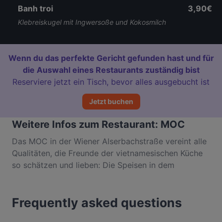
Banh troi
3,90€
Klebreiskugel mit Ingwersoße und Kokosmilch
Wenn du das perfekte Gericht gefunden hast und für
die Auswahl eines Restaurants zuständig bist
Reserviere jetzt ein Tisch, bevor alles ausgebucht ist
Jetzt buchen
Weitere Infos zum Restaurant: MOC
Das MOC in der Wiener Alserbachstraße vereint alle
Qualitäten, die Freunde der vietnamesischen Küche
so schätzen und lieben: Die Speisen in dem
charmanten Lokal MOC sind gesund, stets
superfrisch zubereitet, stilvoll (und teilweise
Frequently asked questions
farbenfroh) angerichtet sowie aromatisch raffiniert
und einfach lecker zubereitet. Dazu sorgen der