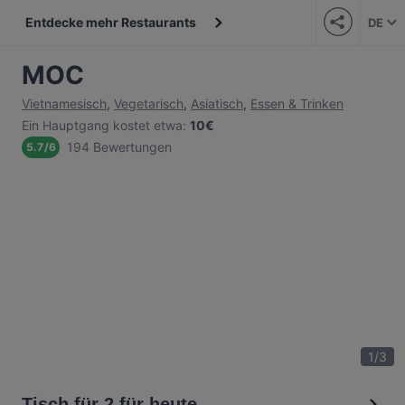
Entdecke mehr Restaurants
DE
MOC
Vietnamesisch
,
Vegetarisch
,
Asiatisch
,
Essen & Trinken
Ein Hauptgang kostet etwa
:
10€
194 Bewertungen
5.7
/
6
1
/
3
Tisch für 2 für heute