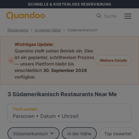
SCHNELLE & KOSTENLOSE RESERVIERUNG
Suche
Restaurants
In meiner Nähe
Südamerikanisch
Wichtiges Update:
Quandoo stellt seinen Betrieb ein. Dies
ist ein geplanter, schrittweiser Prozess
i
Weitere Details
— unsere Plattform bleibt bis
einschließlich
30. September 2026
verfügbar.
3
Südamerikanisch Restaurants Near Me
Tisch suchen:
Personen
•
Datum
•
Uhrzeit
Südamerikanisch
In der Nähe
Top bewertet