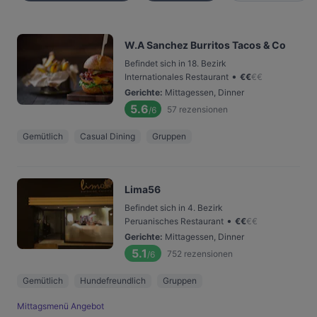
W.A Sanchez Burritos Tacos & Co
Befindet sich in 18. Bezirk
•
Internationales Restaurant
€
€
€
€
Gerichte
:
Mittagessen, Dinner
5.6
57
rezensionen
/6
Gemütlich
Casual Dining
Gruppen
Lima56
Befindet sich in 4. Bezirk
•
Peruanisches Restaurant
€
€
€
€
Gerichte
:
Mittagessen, Dinner
5.1
752
rezensionen
/6
Gemütlich
Hundefreundlich
Gruppen
Mittagsmenü Angebot