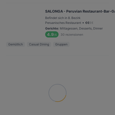
SALONGA - Peruvian Restaurant-Bar-Ga
Befindet sich in 8. Bezirk
•
Peruanisches Restaurant
€
€
€
€
Gerichte
:
Mittagessen, Desserts, Dinner
4.9
30
rezensionen
/6
Gemütlich
Casual Dining
Gruppen