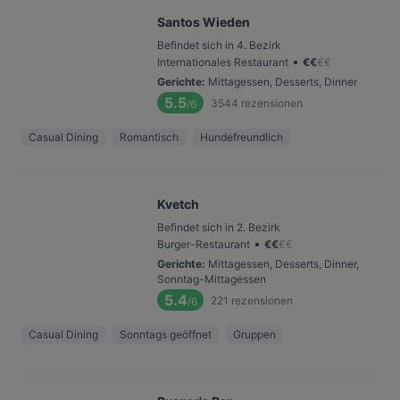
Santos Wieden
Befindet sich in 4. Bezirk
•
Internationales Restaurant
€
€
€
€
Gerichte
:
Mittagessen, Desserts, Dinner
5.5
3544
rezensionen
/6
Casual Dining
Romantisch
Hundefreundlich
Kvetch
Befindet sich in 2. Bezirk
•
Burger-Restaurant
€
€
€
€
Gerichte
:
Mittagessen, Desserts, Dinner,
Sonntag-Mittagessen
5.4
221
rezensionen
/6
Casual Dining
Sonntags geöffnet
Gruppen