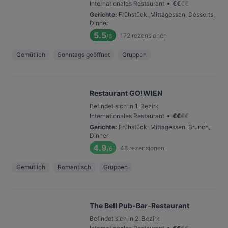
•
Internationales Restaurant
€
€
€
€
Gerichte
:
Frühstück, Mittagessen, Desserts,
Dinner
5.5
172
rezensionen
/6
Gemütlich
Sonntags geöffnet
Gruppen
Restaurant GO!WIEN
Befindet sich in 1. Bezirk
•
Internationales Restaurant
€
€
€
€
Gerichte
:
Frühstück, Mittagessen, Brunch,
Dinner
4.9
48
rezensionen
/6
Gemütlich
Romantisch
Gruppen
The Bell Pub-Bar-Restaurant
Befindet sich in 2. Bezirk
•