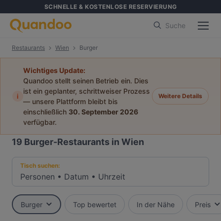
SCHNELLE & KOSTENLOSE RESERVIERUNG
Suche
Restaurants
Wien
Burger
Wichtiges Update:
Quandoo stellt seinen Betrieb ein. Dies
ist ein geplanter, schrittweiser Prozess
i
Weitere Details
— unsere Plattform bleibt bis
einschließlich
30. September 2026
verfügbar.
19
Burger-Restaurants in Wien
Tisch suchen:
Personen
•
Datum
•
Uhrzeit
Burger
Top bewertet
In der Nähe
Preis