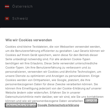
Österreich
Schweiz
Deutschland
Wie wir Cookies verwenden
Italien
Cookies sind kleine Textdateien, die von Webseiten verwendet werden,
um die Benutzererfahrung effizienter zu gestalten. Laut Gesetz können wir
Finnland
Cookies auf Ihrem Gerät speichern, wenn diese für den Betrieb dieser
Seite unbedingt notwendig sind. Für alle anderen Cookie-Typen
benötigen wir Ihre Erlaubnis. Diese Seite verwendet unterschiedliche
Vereinigtes Königreich
Cookie-Typen. Um Ihre Benutzererfahrung zu verbessern und zu
personalisieren, verwenden wir Cookies und ähnliche Technologien, um
unsere Dienste zu optimieren und Anzeigen zu personalisieren. Einige
Türkei
Cookies werden von Drittparteien, wie Google, platziert, die Ihre
personenbezogenen Daten für diese Zwecke verarbeiten können. Sie
können Ihre Einwilligung jederzeit von der Cookie-Erklärung auf unserer
Niederlande
Website ändern oder widerrufen. Erfahren Sie in unserer
Datenschutzrichtlinie mehr darüber, wer wir sind, wie Sie uns kontaktieren
können und wie wir personenbezogene Daten verarbeiten.
Quandoo
Singapur
Datenschutzerklärung
Google Datenschutzerklärung