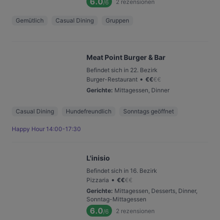
6.0
2
rezensionen
/6
Gemütlich
Casual Dining
Gruppen
Meat Point Burger & Bar
Befindet sich in 22. Bezirk
•
Burger-Restaurant
€
€
€
€
Gerichte
:
Mittagessen, Dinner
Casual Dining
Hundefreundlich
Sonntags geöffnet
Happy Hour 14:00-17:30
L'inisio
Befindet sich in 16. Bezirk
•
Pizzaria
€
€
€
€
Gerichte
:
Mittagessen, Desserts, Dinner,
Sonntag-Mittagessen
6.0
2
rezensionen
/6