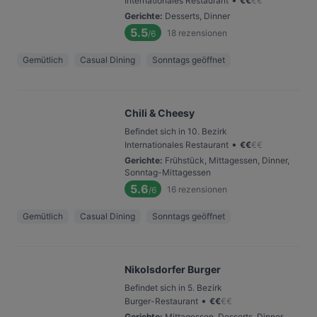
Internationales Restaurant
€
€
€
€
Gerichte
:
Desserts, Dinner
5.5
18
rezensionen
/6
Gemütlich
Casual Dining
Sonntags geöffnet
Chili & Cheesy
Befindet sich in 10. Bezirk
•
Internationales Restaurant
€
€
€
€
Gerichte
:
Frühstück, Mittagessen, Dinner,
Sonntag-Mittagessen
5.6
16
rezensionen
/6
Gemütlich
Casual Dining
Sonntags geöffnet
Nikolsdorfer Burger
Befindet sich in 5. Bezirk
•
Burger-Restaurant
€
€
€
€
Gerichte
:
Mittagessen, Desserts, Dinner,