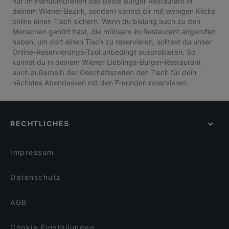
nur im Handumdrehen das beste Burger Restaurant in
deinem Wiener Bezirk, sondern kannst dir mit wenigen Klicks
online einen Tisch sichern. Wenn du bislang auch zu den
Menschen gehört hast, die mühsam im Restaurant angerufen
haben, um dort einen Tisch zu reservieren, solltest du unser
Online-Reservierungs-Tool unbedingt ausprobieren. So
kannst du in deinem Wiener Lieblings-Burger-Restaurant
auch außerhalb der Geschäftszeiten den Tisch für dein
nächstes Abendessen mit den Freunden reservieren.
RECHTLICHES
Impressum
Datenschutz
AGB
Cookie Einstellungen