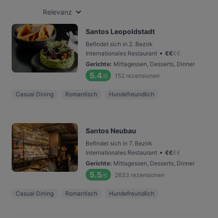
Relevanz
Santos Leopoldstadt
Befindet sich in 2. Bezirk
•
Internationales Restaurant
€
€
€
€
Gerichte
:
Mittagessen, Desserts, Dinner
5.4
152
rezensionen
/6
Casual Dining
Romantisch
Hundefreundlich
Santos Neubau
Befindet sich in 7. Bezirk
•
Internationales Restaurant
€
€
€
€
Gerichte
:
Mittagessen, Desserts, Dinner
5.5
2633
rezensionen
/6
Casual Dining
Romantisch
Hundefreundlich