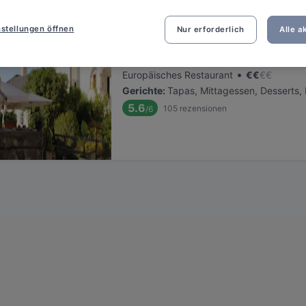
stellungen öffnen
Nur erforderlich
Alle a
Klosterstube
Befindet sich in Traunkirchen
•
Europäisches Restaurant
€
€
€
€
Gerichte
:
Tapas, Mittagessen, Desserts, 
5.6
105
rezensionen
/6