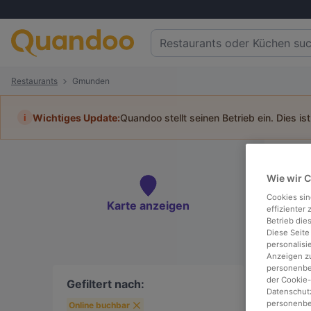
Restaurants
Gmunden
i
Wichtiges Update:
Quandoo stellt seinen Betrieb ein. Dies is
Re
Wie wir 
Tisc
Cookies sin
Karte anzeigen
effizienter
Betrieb die
Diese Seite
personalisi
Anzeigen zu
To
personenbez
der Cookie-
Gefiltert nach:
Datenschutz
personenbe
Online buchbar