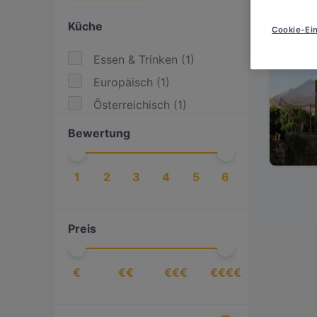
Küche
Cookie-Ein
Essen & Trinken
(
1
)
Europäisch
(
1
)
Österreichisch
(
1
)
Bewertung
1
2
3
4
5
6
Preis
€
€€
€€€
€€€€