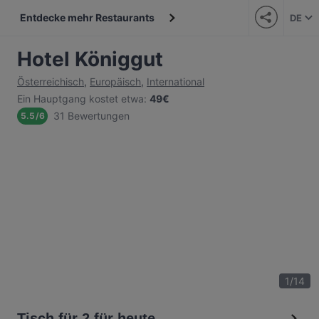
Entdecke mehr Restaurants
DE
Hotel Königgut
Österreichisch
,
Europäisch
,
International
Ein Hauptgang kostet etwa
:
49€
31 Bewertungen
5.5
/
6
1
/
14
Tisch für 2 für heute