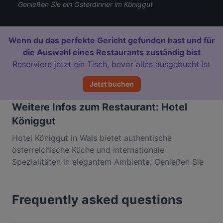
Genießen Sie ein Osterdinner im Königgut
Wenn du das perfekte Gericht gefunden hast und für
die Auswahl eines Restaurants zuständig bist
Reserviere jetzt ein Tisch, bevor alles ausgebucht ist
Jetzt buchen
Weitere Infos zum Restaurant: Hotel
Königgut
Hotel Königgut in Wals bietet authentische
österreichische Küche und internationale
Spezialitäten in elegantem Ambiente. Genießen Sie
regionale Klassiker wie Wiener Schnitzel und
Tafelspitz sowie kreative internationale Gerichte,
Frequently asked questions
zubereitet mit frischen, lokalen Zutaten. Das stilvolle
Restaurant verbindet traditionelle Gemütlichkeit mit
modernem Komfort - ideal für romantische Abende,