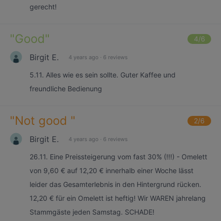
gerecht!
"
Good
"
4
/6
Birgit E.
4 years ago
·
6 reviews
5.11. Alles wie es sein sollte. Guter Kaffee und
freundliche Bedienung
"
Not good
"
2
/6
Birgit E.
4 years ago
·
6 reviews
26.11. Eine Preissteigerung vom fast 30% (!!!) - Omelett
von 9,60 € auf 12,20 € innerhalb einer Woche lässt
leider das Gesamterlebnis in den Hintergrund rücken.
12,20 € für ein Omelett ist heftig! Wir WAREN jahrelang
Stammgäste jeden Samstag. SCHADE!