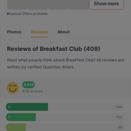
Show more
Special Offers available
Photos
Reviews
About
Reviews of Breakfast Club (408)
Read what people think about Breakfast Club! All reviews are
written by verified Quandoo diners.
4.6
/
6
408 reviews
144
6
102
5
68
4