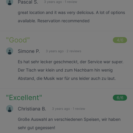
Pascal S.
3 years ago
·
1 review
great location and it was very delicious. A lot of options
available. Reservation recommended
"
Good
"
4
/6
Simone P.
3 years ago
·
2 reviews
Es hat sehr lecker geschmeckt, der Service war super.
Der Tisch war klein und zum Nachbarn hin wenig
Abstand, die Musik war für uns leider auch zu laut.
"
Excellent
"
6
/6
Christiana B.
3 years ago
·
1 review
Große Auswahl an verschiedenen Speisen, wir haben
sehr gut gegessen!