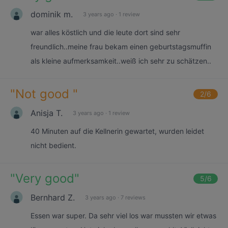
dominik m.
3 years ago
·
1 review
war alles köstlich und die leute dort sind sehr
freundlich..meine frau bekam einen geburtstagsmuffin
als kleine aufmerksamkeit..weiß ich sehr zu schätzen..
"
Not good
"
2
/6
Anisja T.
3 years ago
·
1 review
40 Minuten auf die Kellnerin gewartet, wurden leidet
nicht bedient.
"
Very good
"
5
/6
Bernhard Z.
3 years ago
·
7 reviews
Essen war super. Da sehr viel los war mussten wir etwas