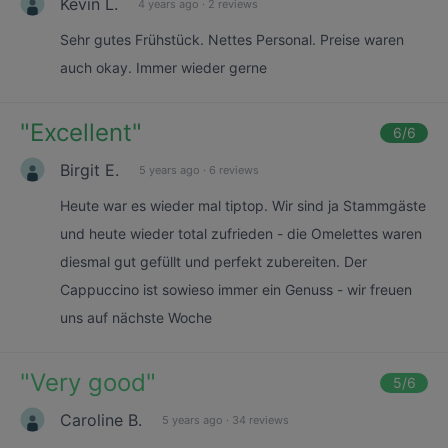
Kevin L.
4 years ago
·
2 reviews
Sehr gutes Frühstück. Nettes Personal. Preise waren
auch okay. Immer wieder gerne
"
Excellent
"
6
/6
Birgit E.
5 years ago
·
6 reviews
Heute war es wieder mal tiptop. Wir sind ja Stammgäste
und heute wieder total zufrieden - die Omelettes waren
diesmal gut gefüllt und perfekt zubereiten. Der
Cappuccino ist sowieso immer ein Genuss - wir freuen
uns auf nächste Woche
"
Very good
"
5
/6
Caroline B.
5 years ago
·
34 reviews