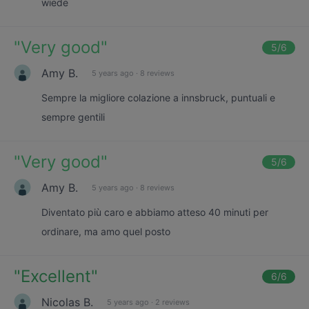
wiede
"
Very good
"
5
/6
Amy B.
5 years ago
·
8 reviews
Sempre la migliore colazione a innsbruck, puntuali e
sempre gentili
"
Very good
"
5
/6
Amy B.
5 years ago
·
8 reviews
Diventato più caro e abbiamo atteso 40 minuti per
ordinare, ma amo quel posto
"
Excellent
"
6
/6
Nicolas B.
5 years ago
·
2 reviews