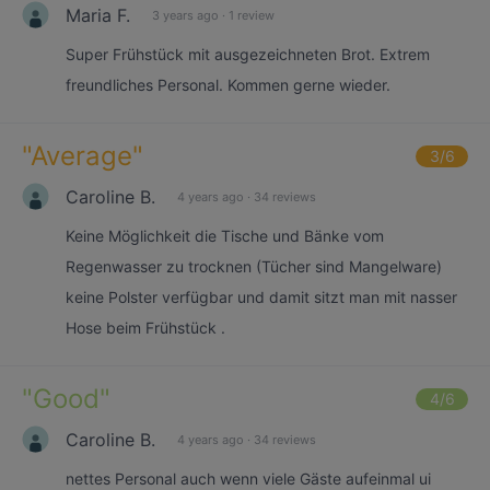
Maria F.
3 years ago
·
1 review
Super Frühstück mit ausgezeichneten Brot. Extrem
freundliches Personal. Kommen gerne wieder.
"
Average
"
3
/6
Caroline B.
4 years ago
·
34 reviews
Keine Möglichkeit die Tische und Bänke vom
Regenwasser zu trocknen (Tücher sind Mangelware)
keine Polster verfügbar und damit sitzt man mit nasser
Hose beim Frühstück .
"
Good
"
4
/6
Caroline B.
4 years ago
·
34 reviews
nettes Personal auch wenn viele Gäste aufeinmal ui