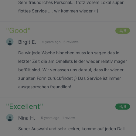
Sehr freundliches Personal... trotz vollem Lokal super
flottes Service .... wir kommen wieder :-)
"
Good
"
4
/6
Birgit E.
5 years ago
·
6 reviews
Da wir jede Woche hingehen muss ich sagen das in
letzter Zeit die am Omellets leider wieder relativ mager
befüllt sind. Wir verlassen uns darauf, dass ihr wieder
zur alten Form zurückfindet ;) Das Service ist immer
ausgesprochen freundlich!
"
Excellent
"
6
/6
Nina H.
5 years ago
·
1 review
Super Auswahl und sehr lecker, komme auf jeden Dall