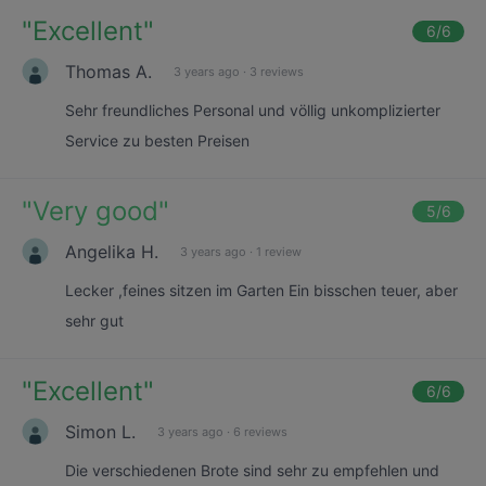
"
Excellent
"
6
/6
Thomas A.
3 years ago
·
3 reviews
Sehr freundliches Personal und völlig unkomplizierter
Service zu besten Preisen
"
Very good
"
5
/6
Angelika H.
3 years ago
·
1 review
Lecker ,feines sitzen im Garten Ein bisschen teuer, aber
sehr gut
"
Excellent
"
6
/6
Simon L.
3 years ago
·
6 reviews
Die verschiedenen Brote sind sehr zu empfehlen und