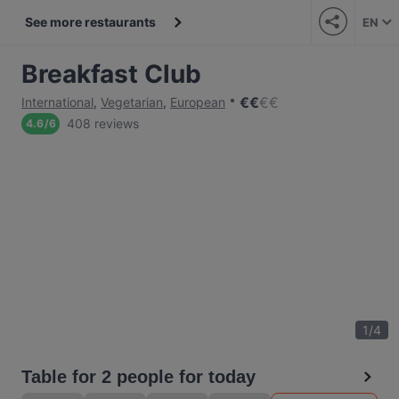
See more restaurants
EN
Breakfast Club
€
€
€
€
International
,
Vegetarian
,
European
408 reviews
4.6
/
6
1
/
4
Table for 2 people for today