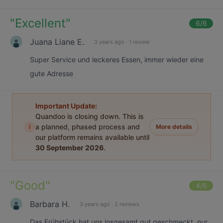
"
Excellent
"
6
/6
Juana Liane E.
3 years ago
·
1 review
Super Service und leckeres Essen, immer wieder eine
gute Adresse
Important Update:
Quandoo is closing down. This is
i
a planned, phased process and
More details
our platform remains available until
30 September 2026
.
"
Good
"
4
/6
Barbara H.
3 years ago
·
2 reviews
Das Frühstück hat uns insgesamt gut geschmeckt, nur