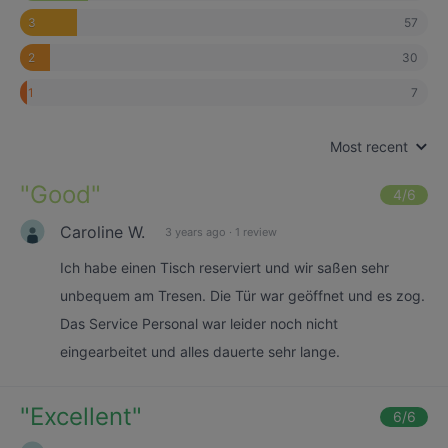
57
3
30
2
7
1
Most recent
"
Good
"
4
/6
Caroline W.
3 years ago
·
1 review
Ich habe einen Tisch reserviert und wir saßen sehr
unbequem am Tresen. Die Tür war geöffnet und es zog.
Das Service Personal war leider noch nicht
eingearbeitet und alles dauerte sehr lange.
"
Excellent
"
6
/6