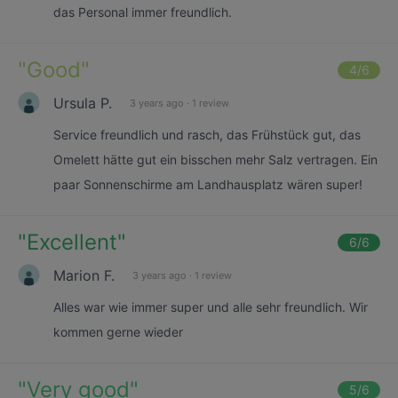
das Personal immer freundlich.
"
Good
"
4
/6
Ursula P.
3 years ago
·
1 review
Service freundlich und rasch, das Frühstück gut, das
Omelett hätte gut ein bisschen mehr Salz vertragen. Ein
paar Sonnenschirme am Landhausplatz wären super!
"
Excellent
"
6
/6
Marion F.
3 years ago
·
1 review
Alles war wie immer super und alle sehr freundlich. Wir
kommen gerne wieder
"
Very good
"
5
/6