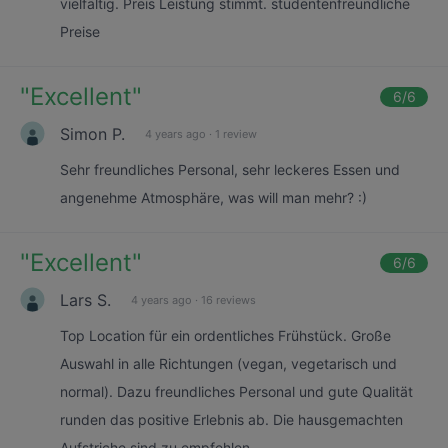
vielfältig. Preis Leistung stimmt. studentenfreundliche
Preise
"
Excellent
"
6
/6
Simon P.
4 years ago
·
1 review
Sehr freundliches Personal, sehr leckeres Essen und
angenehme Atmosphäre, was will man mehr? :)
"
Excellent
"
6
/6
Lars S.
4 years ago
·
16 reviews
Top Location für ein ordentliches Frühstück. Große
Auswahl in alle Richtungen (vegan, vegetarisch und
normal). Dazu freundliches Personal und gute Qualität
runden das positive Erlebnis ab. Die hausgemachten
Aufstriche sind zu empfehlen.