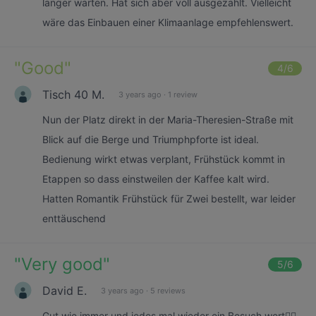
länger warten. Hat sich aber voll ausgezahlt. Vielleicht
wäre das Einbauen einer Klimaanlage empfehlenswert.
"
Good
"
4
/6
Tisch 40 M.
3 years ago
·
1 review
Nun der Platz direkt in der Maria-Theresien-Straße mit
Blick auf die Berge und Triumphpforte ist ideal.
Bedienung wirkt etwas verplant, Frühstück kommt in
Etappen so dass einstweilen der Kaffee kalt wird.
Hatten Romantik Frühstück für Zwei bestellt, war leider
enttäuschend
"
Very good
"
5
/6
David E.
3 years ago
·
5 reviews
Gut wie immer und jedes mal wieder ein Besuch wert👍🏻