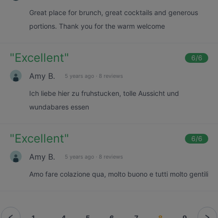
Great place for brunch, great cocktails and generous
portions. Thank you for the warm welcome
"
Excellent
"
6
/6
Amy B.
5 years ago
·
8 reviews
Ich liebe hier zu fruhstucken, tolle Aussicht und
wundabares essen
"
Excellent
"
6
/6
Amy B.
5 years ago
·
8 reviews
Amo fare colazione qua, molto buono e tutti molto gentili
1
...
4
5
6
7
8
9