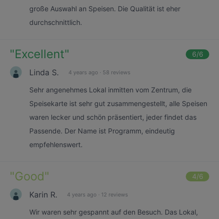
große Auswahl an Speisen. Die Qualität ist eher
durchschnittlich.
"
Excellent
"
6
/6
Linda S.
4 years ago
·
58 reviews
Sehr angenehmes Lokal inmitten vom Zentrum, die
Speisekarte ist sehr gut zusammengestellt, alle Speisen
waren lecker und schön präsentiert, jeder findet das
Passende. Der Name ist Programm, eindeutig
empfehlenswert.
"
Good
"
4
/6
Karin R.
4 years ago
·
12 reviews
Wir waren sehr gespannt auf den Besuch. Das Lokal,