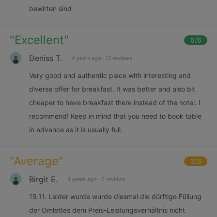
bewirten sind
"
Excellent
"
6
/6
Deniss T.
4 years ago
·
12 reviews
Very good and authentic place with interesting and
diverse offer for breakfast. It was better and also bit
cheaper to have breakfast there instead of the hotel. I
recommend! Keep in mind that you need to book table
in advance as it is usually full.
"
Average
"
3
/6
Birgit E.
4 years ago
·
6 reviews
19.11. Leider wurde wurde diesmal die dürftige Füllung
der Omlettes dem Preis-Leistungsverhältnis nicht