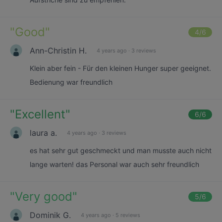
"
Good
"
4
/6
Ann-Christin H.
4 years ago
·
3 reviews
Klein aber fein - Für den kleinen Hunger super geeignet.
Bedienung war freundlich
"
Excellent
"
6
/6
laura a.
4 years ago
·
3 reviews
es hat sehr gut geschmeckt und man musste auch nicht
lange warten! das Personal war auch sehr freundlich
"
Very good
"
5
/6
Dominik G.
4 years ago
·
5 reviews