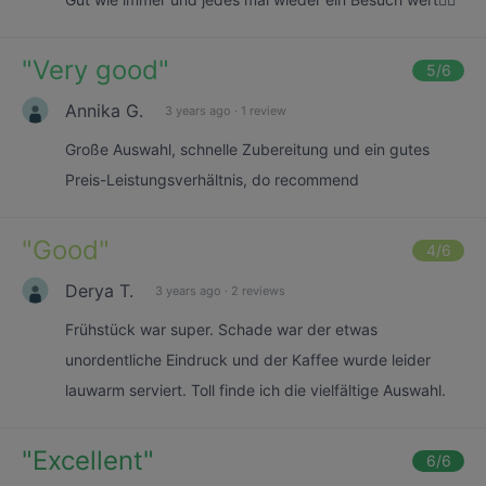
"
Very good
"
5
/6
Annika G.
3 years ago
·
1 review
Große Auswahl, schnelle Zubereitung und ein gutes
Preis-Leistungsverhältnis, do recommend
"
Good
"
4
/6
Derya T.
3 years ago
·
2 reviews
Frühstück war super. Schade war der etwas
unordentliche Eindruck und der Kaffee wurde leider
lauwarm serviert. Toll finde ich die vielfältige Auswahl.
"
Excellent
"
6
/6