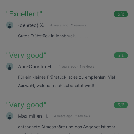
"
Excellent
"
6
/6
(deleted) X.
4 years ago
·
9 reviews
Gutes Frühstück in Innsbruck. . . . . . .
"
Very good
"
5
/6
Ann-Christin H.
4 years ago
·
4 reviews
Für ein kleines Frühstück ist es zu empfehlen. Viel
Auswahl, welche frisch zubereitet wird!!
"
Very good
"
5
/6
Maximilian H.
4 years ago
·
2 reviews
entspannte Atmosphäre und das Angebot ist sehr