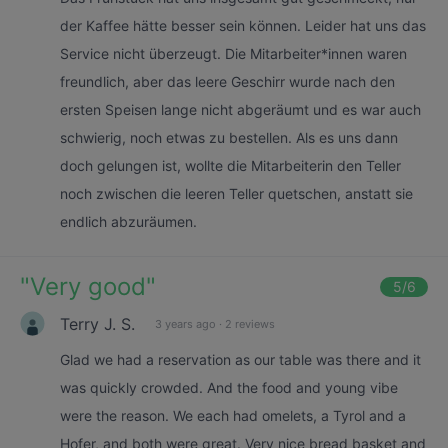
der Kaffee hätte besser sein können. Leider hat uns das
Service nicht überzeugt. Die Mitarbeiter*innen waren
freundlich, aber das leere Geschirr wurde nach den
ersten Speisen lange nicht abgeräumt und es war auch
schwierig, noch etwas zu bestellen. Als es uns dann
doch gelungen ist, wollte die Mitarbeiterin den Teller
noch zwischen die leeren Teller quetschen, anstatt sie
endlich abzuräumen.
"
Very good
"
5
/6
Terry J. S.
3 years ago
·
2 reviews
Glad we had a reservation as our table was there and it
was quickly crowded. And the food and young vibe
were the reason. We each had omelets, a Tyrol and a
Hofer, and both were great. Very nice bread basket and