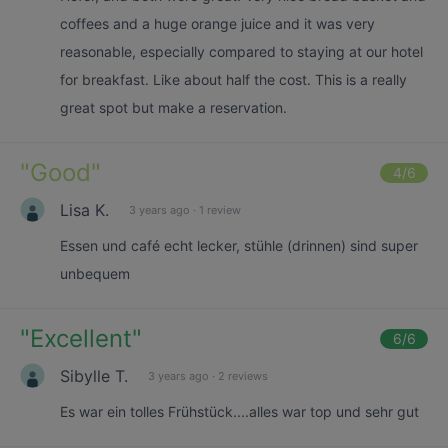
coffees and a huge orange juice and it was very
reasonable, especially compared to staying at our hotel
for breakfast. Like about half the cost. This is a really
great spot but make a reservation.
"
Good
"
4
/6
Lisa K.
3 years ago
·
1 review
Essen und café echt lecker, stühle (drinnen) sind super
unbequem
"
Excellent
"
6
/6
Sibylle T.
3 years ago
·
2 reviews
Es war ein tolles Frühstück....alles war top und sehr gut