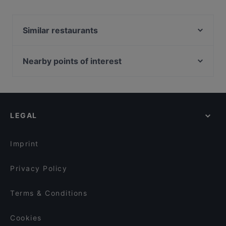
Yes, the restaurant Die Schlosserei – Heuriger | Bar has
Private Car Park, Street Parking.
Similar restaurants
Pier4 Restaurant | Bar Ybbs
Restaurant Richard Löwenherz
Nearby points of interest
Klang.Spiel
Burgtheater, Vienna
Stiftsrestaurant Göttweig
Rathaus, Vienna
2Stein restaurant
Kabarett Niedermair, Vienna
Schmid's
LEGAL
U Bahn Rathaus, Vienna
Marktspiel
Pallas Athene Brunnen, Vienna
Imprint
Privacy Policy
Terms & Conditions
Cookies