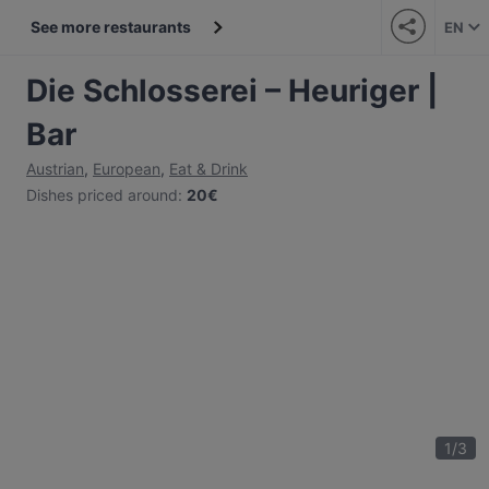
See more restaurants
EN
Die Schlosserei – Heuriger |
Bar
Austrian
,
European
,
Eat & Drink
Dishes priced around
:
20€
1
/
3