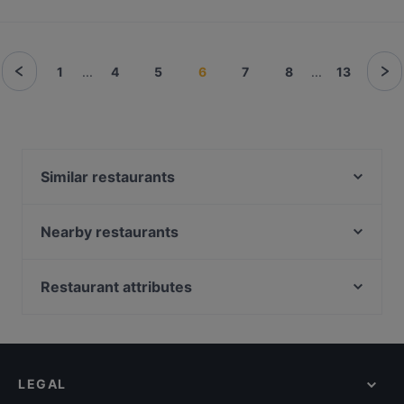
1
...
4
5
6
7
8
...
13
Similar restaurants
YGF Malatang
Taeko Ramen
Nearby restaurants
HiTOMI Praterstraße
Koi - Finest Asian Fusion Kitchen
Pho Mi
Little Napoli
Restaurant attributes
Santos Leopoldstadt
MITO
Family-friendly Restaurants in Vienna
Shin 心 熱炒 Taiwanese Restaurant & Bar
Artemis
Casual Restaurants in Vienna
FAMILY AND FRIENDS
Hitomi am Tabor
Cosy Restaurants in Vienna
Restaurant Mahlzeit
Restaurant Kardos
LEGAL
Lively in Vienna
Kvetch
Dong Nai