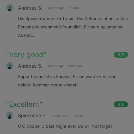
Andreas S.
a year ago
·
1 review
Die Speisen waren ein Traum. Die Getränke ebenso. Das
Personal ausnehmend freundlich. Ein sehr gelungener
Abend…
"
Very good
"
5
/6
Andreas S.
a year ago
·
2 reviews
Super freundliches Service, Essen wurde von allen
gelobt! Kommen gerne wieder!
"
Excellent
"
6
/6
Spiesecke P.
a year ago
·
1 review
C C Doppel C best Night ever we will Not forget