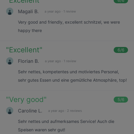
"
Excellent
"
6
/6
Magali B.
a year ago
·
1 review
Very good and friendly, excellent schnitzel, we were
happy there
"
Excellent
"
6
/6
Florian B.
a year ago
·
1 review
Sehr nettes, kompetentes und motiviertes Personal,
sehr gutes Essen und eine gemütliche Atmosphäre, top!
"
Very good
"
5
/6
Caroline L.
a year ago
·
2 reviews
Sehr nettes und aufmerksames Service! Auch die
Speisen waren sehr gut!