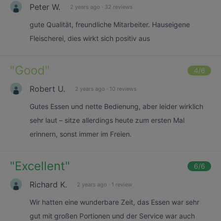
Peter W.
2 years ago
·
32 reviews
gute Qualität, freundliche Mitarbeiter. Hauseigene
Fleischerei, dies wirkt sich positiv aus
"
Good
"
4
/6
Robert U.
2 years ago
·
10 reviews
Gutes Essen und nette Bedienung, aber leider wirklich
sehr laut – sitze allerdings heute zum ersten Mal
erinnern, sonst immer im Freien.
"
Excellent
"
6
/6
Richard K.
2 years ago
·
1 review
Wir hatten eine wunderbare Zeit, das Essen war sehr
gut mit großen Portionen und der Service war auch