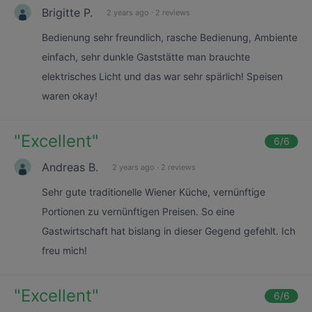
Brigitte P.
2 years ago
·
2 reviews
Bedienung sehr freundlich, rasche Bedienung, Ambiente
einfach, sehr dunkle Gaststätte man brauchte
elektrisches Licht und das war sehr spärlich! Speisen
waren okay!
"
Excellent
"
6
/6
Andreas B.
2 years ago
·
2 reviews
Sehr gute traditionelle Wiener Küche, vernünftige
Portionen zu vernünftigen Preisen. So eine
Gastwirtschaft hat bislang in dieser Gegend gefehlt. Ich
freu mich!
"
Excellent
"
6
/6