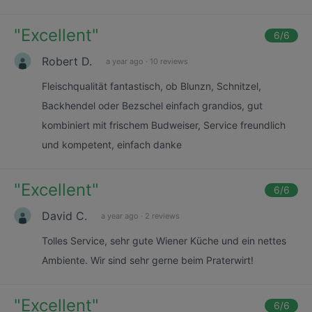
"
Excellent
"
6
/6
Robert D.
a year ago
·
10 reviews
Fleischqualität fantastisch, ob Blunzn, Schnitzel,
Backhendel oder Bezschel einfach grandios, gut
kombiniert mit frischem Budweiser, Service freundlich
und kompetent, einfach danke
"
Excellent
"
6
/6
David C.
a year ago
·
2 reviews
Tolles Service, sehr gute Wiener Küche und ein nettes
Ambiente. Wir sind sehr gerne beim Praterwirt!
"
Excellent
"
6
/6