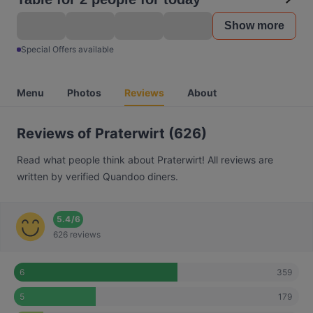
Show more
Special Offers available
Menu
Photos
Reviews
About
Reviews of Praterwirt (626)
Read what people think about Praterwirt! All reviews are
written by verified Quandoo diners.
5.4
/
6
626 reviews
359
6
179
5