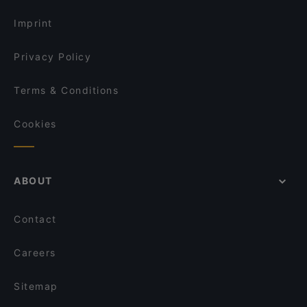
Restaurants For Groups in Vienna
Meiwei Chinese Cuisine Wien
Amore della Mutti
Imprint
Hard Rock Cafe Wien
Donburi Sushis-Bowls-Rolls
Privacy Policy
Terms & Conditions
Cookies
ABOUT
Contact
Careers
Sitemap