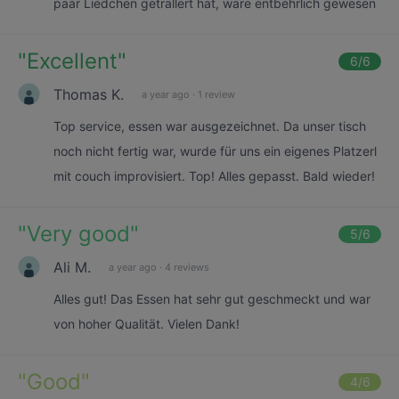
paar Liedchen geträllert hat, wäre entbehrlich gewesen
"
Excellent
"
6
/6
Thomas K.
a year ago
·
1 review
Top service, essen war ausgezeichnet. Da unser tisch
noch nicht fertig war, wurde für uns ein eigenes Platzerl
mit couch improvisiert. Top! Alles gepasst. Bald wieder!
"
Very good
"
5
/6
Ali M.
a year ago
·
4 reviews
Alles gut! Das Essen hat sehr gut geschmeckt und war
von hoher Qualität. Vielen Dank!
"
Good
"
4
/6