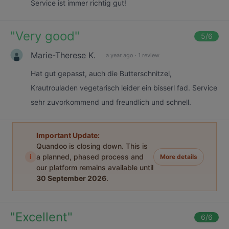
Service ist immer richtig gut!
"
Very good
"
5
/6
Marie-Therese K.
a year ago
·
1 review
Hat gut gepasst, auch die Butterschnitzel,
Krautrouladen vegetarisch leider ein bisserl fad. Service
sehr zuvorkommend und freundlich und schnell.
Important Update:
Quandoo is closing down. This is
i
a planned, phased process and
More details
our platform remains available until
30 September 2026
.
"
Excellent
"
6
/6