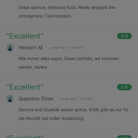
Great service; delicious food. Really enjoyed the
atmosphere. Cool location.
"
Excellent
"
6
/6
Herbert M.
a year ago
·
1 review
Wie immer alles super, Essen perfekt, wir kommen
wieder, danke
"
Excellent
"
6
/6
Quandoo Diner
a year ago
·
1 review
Service und Qualität waren spitze. Kritik gibt es nur für
die Akustik bei voller Auslastung.