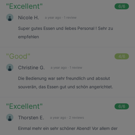
"
Excellent
"
6
/6
Nicole H.
a year ago
·
1 review
Super gutes Essen und liebes Personal ! Sehr zu
empfehlen
"
Good
"
4
/6
Christine G.
a year ago
·
1 review
Die Bedienung war sehr freundlich und absolut
souverän, das Essen gut und schön angerichtet.
"
Excellent
"
6
/6
Thorsten E.
a year ago
·
2 reviews
Einmal mehr ein sehr schöner Abend! Vor allem der