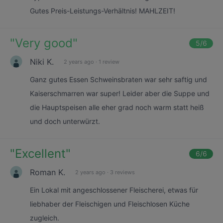
Gutes Preis-Leistungs-Verhältnis! MAHLZEIT!
"
Very good
"
5
/6
Niki K.
2 years ago
·
1 review
Ganz gutes Essen Schweinsbraten war sehr saftig und
Kaiserschmarren war super! Leider aber die Suppe und
die Hauptspeisen alle eher grad noch warm statt heiß
und doch unterwürzt.
"
Excellent
"
6
/6
Roman K.
2 years ago
·
3 reviews
Ein Lokal mit angeschlossener Fleischerei, etwas für
liebhaber der Fleischigen und Fleischlosen Küche
zugleich.