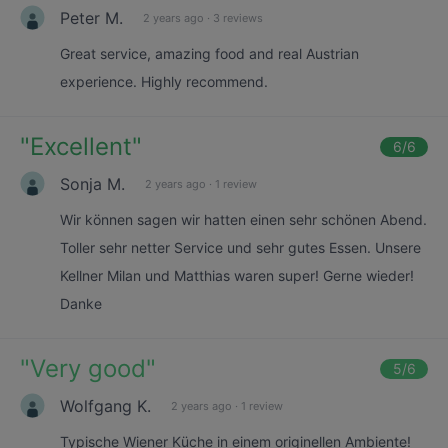
Peter M.
2 years ago
·
3 reviews
Great service, amazing food and real Austrian
experience. Highly recommend.
"
Excellent
"
6
/6
Sonja M.
2 years ago
·
1 review
Wir können sagen wir hatten einen sehr schönen Abend.
Toller sehr netter Service und sehr gutes Essen. Unsere
Kellner Milan und Matthias waren super! Gerne wieder!
Danke
"
Very good
"
5
/6
Wolfgang K.
2 years ago
·
1 review
Typische Wiener Küche in einem originellen Ambiente!