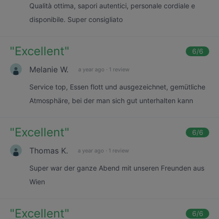
Qualità ottima, sapori autentici, personale cordiale e
disponibile. Super consigliato
"
Excellent
"
6
/6
Melanie W.
a year ago
·
1 review
Service top, Essen flott und ausgezeichnet, gemütliche
Atmosphäre, bei der man sich gut unterhalten kann
"
Excellent
"
6
/6
Thomas K.
a year ago
·
1 review
Super war der ganze Abend mit unseren Freunden aus
Wien
"
Excellent
"
6
/6