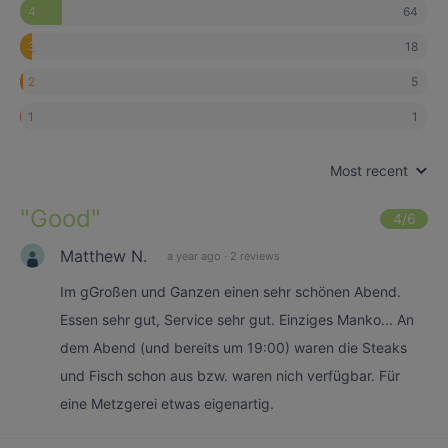
64
4
18
3
5
2
1
1
Most recent
"
Good
"
4
/6
Matthew N.
a year ago
·
2 reviews
Im gGroßen und Ganzen einen sehr schönen Abend.
Essen sehr gut, Service sehr gut. Einziges Manko... An
dem Abend (und bereits um 19:00) waren die Steaks
und Fisch schon aus bzw. waren nich verfügbar. Für
eine Metzgerei etwas eigenartig.