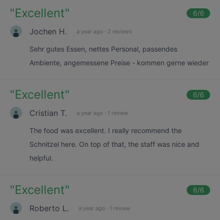
"
Excellent
"
6
/6
Jochen H.
a year ago
·
2 reviews
Sehr gutes Essen, nettes Personal, passendes
Ambiente, angemessene Preise - kommen gerne wieder
"
Excellent
"
6
/6
Cristian T.
a year ago
·
1 review
The food was excellent. I really recommend the
Schnitzel here. On top of that, the staff was nice and
helpful.
"
Excellent
"
6
/6
Roberto L.
a year ago
·
1 review