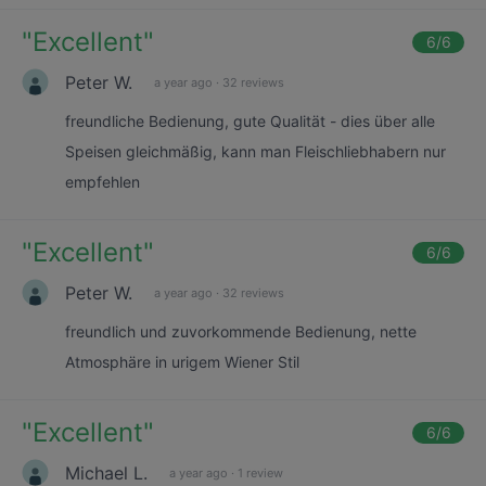
"
Excellent
"
6
/6
Peter W.
a year ago
·
32 reviews
freundliche Bedienung, gute Qualität - dies über alle
Speisen gleichmäßig, kann man Fleischliebhabern nur
empfehlen
"
Excellent
"
6
/6
Peter W.
a year ago
·
32 reviews
freundlich und zuvorkommende Bedienung, nette
Atmosphäre in urigem Wiener Stil
"
Excellent
"
6
/6
Michael L.
a year ago
·
1 review