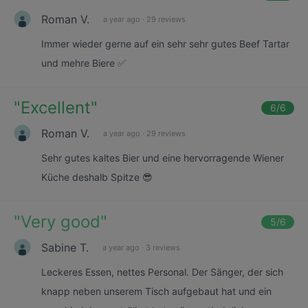
Roman V.
a year ago
·
29 reviews
Immer wieder gerne auf ein sehr sehr gutes Beef Tartar
und mehre Biere ✅
"
Excellent
"
6
/6
Roman V.
a year ago
·
29 reviews
Sehr gutes kaltes Bier und eine hervorragende Wiener
Küche deshalb Spitze 😎
"
Very good
"
5
/6
Sabine T.
a year ago
·
3 reviews
Leckeres Essen, nettes Personal. Der Sänger, der sich
knapp neben unserem Tisch aufgebaut hat und ein