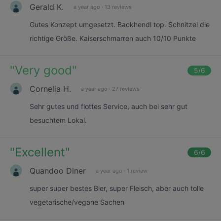
Gerald K.
a year ago
·
13 reviews
Gutes Konzept umgesetzt. Backhendl top. Schnitzel die
richtige Größe. Kaiserschmarren auch 10/10 Punkte
"
Very good
"
5
/6
Cornelia H.
a year ago
·
27 reviews
Sehr gutes und flottes Service, auch bei sehr gut
besuchtem Lokal.
"
Excellent
"
6
/6
Quandoo Diner
a year ago
·
1 review
super super bestes Bier, super Fleisch, aber auch tolle
vegetarische/vegane Sachen