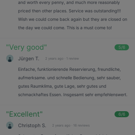
and worth every penny, and much more reasonably
priced then other places. Service was outstanding!!!
Wish we could come back again but they are closed on
the day we could come. This is a must come to!
"
Very good
"
5
/6
Jürgen T.
2 years ago
·
1 review
Einfache, funktionierende Reservierung, freundliche,
aufmerksame. und schnelle Bedienung, sehr sauber,
gutes Raumklima, gute Lage, sehr gutes und
schmackhaftes Essen. Insgesamt sehr empfehlenswert.
"
Excellent
"
6
/6
Christoph S.
2 years ago
·
16 reviews