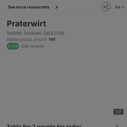
See more restaurants
EN
Praterwirt
Austrian
,
European
,
Eat & Drink
Dishes priced around
:
19€
626 reviews
5.4
/
6
1
/
7
Table for 2 people for today