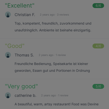
"
Excellent
"
6
/6
Christian F.
2 years ago
·
3 reviews
Top, kompetent, freundlich, zuvorkommend und
unaufdringlich. Ambiente ist beinahe einzigartig.
"
Good
"
4
/6
Thomas S.
2 years ago
·
1 review
Freundliche Bedienung, Speisekarte ist kleiner
geworden, Essen gut und Portionen in Ordnung
"
Very good
"
5
/6
catherine b.
2 years ago
·
1 review
A beautiful, warm, artsy restaurant! Food was Devine