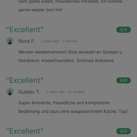
Sehr gutes Essen, freundliches Personal, ich komme
gerne wieder dort hin!
"
Excellent
"
6
/6
Nora F.
2 years ago
·
3 reviews
Werden wiederkommen! Gute Auswahl an Speisen u
Getränken, kinderfreundlich. Schönes Ambiente
"
Excellent
"
6
/6
Gustav T.
2 years ago
·
25 reviews
Super Ambiente, freundliche und kompetente
Bedienung und dazu eine ausgezeichnete Küche. Top!
"
Excellent
"
6
/6