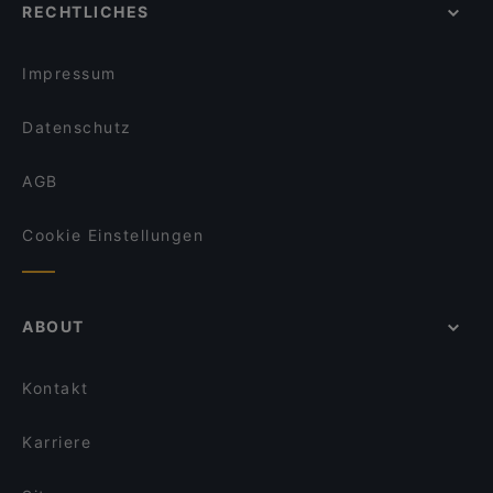
RECHTLICHES
Für Gruppen geeignete Restaurants in Wien
LETO Restaurant Bar
Restaurants mit Business Lunch in Wien
La Tavolozza
Impressum
Datenschutz
AGB
Cookie Einstellungen
ABOUT
Kontakt
Karriere