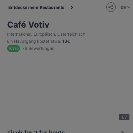
Entdecke mehr Restaurants
DE
Café Votiv
International
,
Europäisch
,
Österreichisch
Ein Hauptgang kostet etwa
:
13€
76 Bewertungen
5.3
/
6
1
/
7
Tisch für 2 für heute