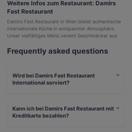
Weitere Infos zum Restaurant: Damirs
Fast Restaurant
Damirs Fast Restaurant in Wien bietet authentische
internationale Küche in entspannter Atmosphäre.
Unser vielfältiges Menü vereint Geschmäcker aus
aller Welt - von würzigen Balkan-Spezialitäten bis
Frequently asked questions
hin zu klassischen europäischen Gerichten. Das
freundliche Familienteam serviert frisch zubereitete
Speisen zu fairen Preisen im Herzen Wiens. Perfekt
für schnelle Mittagspausen oder gemütliche
Wird bei Damirs Fast Restaurant
Abendessen mit Freunden. Genießen Sie großzügige
International serviert?
Portionen, vegetarische Optionen und unseren
herzlichen Service in zentraler Lage. Ideal erreichbar
Ja, Damirs Fast Restaurant serviert International und
für Einheimische und Touristen gleichermaßen.
auch Europäisch, Essen & Trinken.
Erleben Sie internationale Gaumenfreuden in Wien -
Kann ich bei Damirs Fast Restaurant mit
reservieren Sie noch heute Ihren Tisch bei Damirs
Kreditkarte bezahlen?
Fast Restaurant über Quandoo und lassen Sie sich
von unserer kulinarischen Weltreise begeistern!
Ja, du kannst mit Apple Pay, Visa, Mastercard, EC-