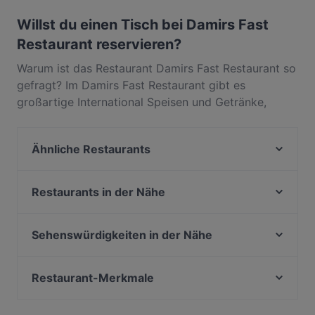
Karte, Kontaktloses bezahlen bezahlen.
Willst du einen Tisch bei Damirs Fast
Restaurant reservieren?
Warum ist das Restaurant Damirs Fast Restaurant so
gefragt? Im Damirs Fast Restaurant gibt es
großartige International Speisen und Getränke,
wegen derer die Gäste immer wieder
zurückkommen. In 2. Bezirk, Wien, gelegen, bietet
Ähnliche Restaurants
Damirs Fast Restaurant Gerichte wie Europäisch,
Essen & Trinken. Finde heraus, was Damirs Fast
Pizza Quartier
Restaurant von anderen Restaurants in Wien
India Gate
Restaurants in der Nähe
unterscheidet, und reserviere noch heute einen Tisch
Vienna Wirtshaus
Restaurant Koh-i-noor
für deinen nächsten Restaurantbesuch!
Minze
Kornat Restaurant
Sehenswürdigkeiten in der Nähe
Dazwischen Vienna
Das Kolin
Burgtheater, Wien
Porzellan
Joyce
Pallas Athene Brunnen, Wien
Restaurant-Merkmale
Restaurant Oasia
ORGANICS Sky Garden
Parlament, Wien
Roter Salon
Familienfreundliche Restaurants in Wien
Amore della Mutti
Palais Epstein, Wien