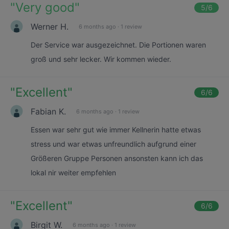
"
Very good
"
5
/6
Werner H.
6 months ago
·
1 review
Der Service war ausgezeichnet. Die Portionen waren
groß und sehr lecker. Wir kommen wieder.
"
Excellent
"
6
/6
Fabian K.
6 months ago
·
1 review
Essen war sehr gut wie immer Kellnerin hatte etwas
stress und war etwas unfreundlich aufgrund einer
Größeren Gruppe Personen ansonsten kann ich das
lokal nir weiter empfehlen
"
Excellent
"
6
/6
Birgit W.
6 months ago
·
1 review