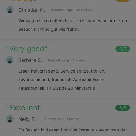
Christian H.
6 months ago
·
93 reviews
Wir waren schon öfters hier. Leider war es beim letzten
Besuch nicht so gut wie früher.
"
Very good
"
5
/6
Barbara S.
6 months ago
·
1 review
Essen hervorragend, Service spitze, höflich,
zuvorkommend, freundlich Wartezeit Essen
katastrophal!!!! 1 Stunde 20 Minuten!!!!
"
Excellent
"
6
/6
Nelly R.
6 months ago
·
1 review
Ein Besuch in diesem Lokal ist immer als wenn man der