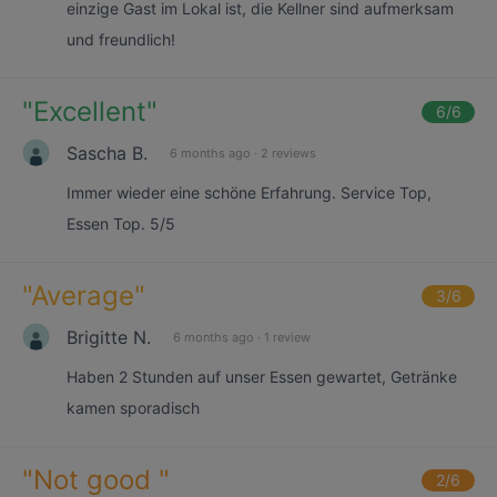
einzige Gast im Lokal ist, die Kellner sind aufmerksam
und freundlich!
"
Excellent
"
6
/6
Sascha B.
6 months ago
·
2 reviews
Immer wieder eine schöne Erfahrung. Service Top,
Essen Top. 5/5
"
Average
"
3
/6
Brigitte N.
6 months ago
·
1 review
Haben 2 Stunden auf unser Essen gewartet, Getränke
kamen sporadisch
"
Not good
"
2
/6