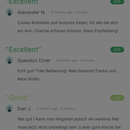
"
Excellent
"
6
/6
Alexander N.
6 months ago
·
1 review
Cooles Ambiente und leckeres Essen, für alle die sich
am Ami- Charme erfreuen können. Klare Empfehlung!
"
Excellent
"
6
/6
Quandoo Diner
6 months ago
·
2 reviews
Echt gut! Tolle Bedienung! Alles bestens! Danke und
liebe Grüße
"
Good
"
4
/6
Dan J.
6 months ago
·
2 reviews
War gut ! Kann man hingehen jedoch ein weiteres Mal
muss jetzt nicht unbedingt sein ☺️aber gute Küche hat