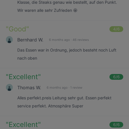
Klasse, die Steaks genau wie bestellt, auf den Punkt.
Wir waren alle sehr Zufrieden 🤩
"
Good
"
4
/6
Bernhard W.
6 months ago
·
46 reviews
Das Essen war in Ordnung, jedoch besteht noch Luft
nach oben
"
Excellent
"
6
/6
Thomas W.
6 months ago
·
1 review
Alles perfekt.preis Leitung sehr gut. Essen perfekt
service perfekt. Atmosphäre Super
"
Excellent
"
6
/6