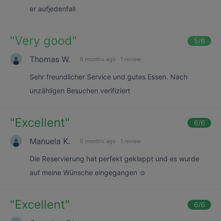
er aufjedenfall
"
Very good
"
5
/6
Thomas W.
6 months ago
·
1 review
Sehr freundlicher Service und gutes Essen. Nach
unzähligen Besuchen verifiziert
"
Excellent
"
6
/6
Manuela K.
6 months ago
·
1 review
Die Reservierung hat perfekt geklappt und es wurde
auf meine Wünsche eingegangen ☺️
"
Excellent
"
6
/6