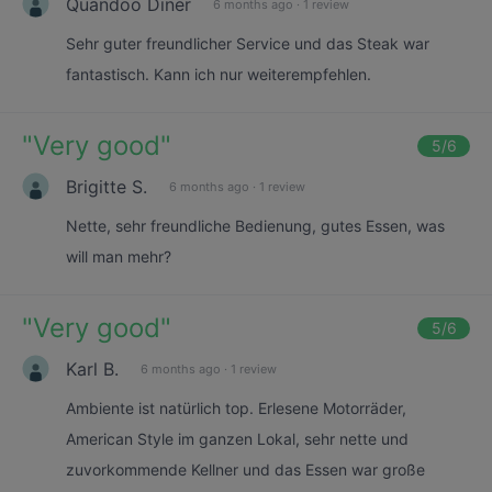
Quandoo Diner
6 months ago
·
1 review
Sehr guter freundlicher Service und das Steak war
fantastisch. Kann ich nur weiterempfehlen.
"
Very good
"
5
/6
Brigitte S.
6 months ago
·
1 review
Nette, sehr freundliche Bedienung, gutes Essen, was
will man mehr?
"
Very good
"
5
/6
Karl B.
6 months ago
·
1 review
Ambiente ist natürlich top. Erlesene Motorräder,
American Style im ganzen Lokal, sehr nette und
zuvorkommende Kellner und das Essen war große