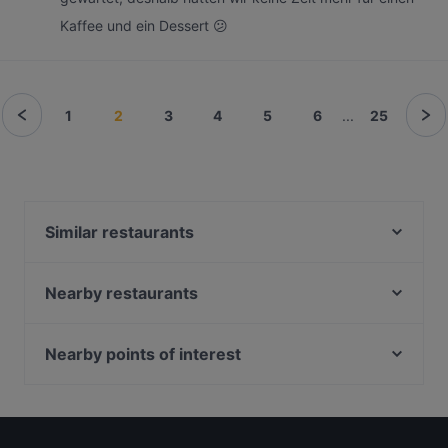
Kaffee und ein Dessert 😕
1
2
3
4
5
6
...
25
Similar restaurants
Ramen Makotoya SCS
Phoenix 7
Nearby restaurants
Misyamasa Restaurant
Pizzeria Ossi
ÜberDrüber
Okay Pizza Burger
Nearby points of interest
Amterl Mödling
Restaurant Kaiserziegel
Hohe Brücke, Vienna
Kota Radja – Teppanyaki Asia Restaurant
Ali&Baba Restaurant
Aera, Vienna
Liesinger Bräu
Santorini im Grünen Baum - Restaurant
Bank Austria Kunstforum, Vienna
Gasthaus Koci