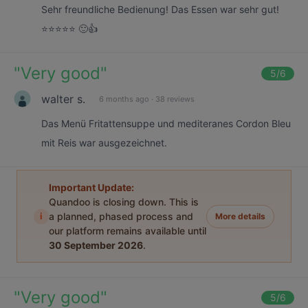
Sehr freundliche Bedienung! Das Essen war sehr gut!
⭐️⭐️⭐️⭐️⭐️ 🙂👍
"
Very good
"
5
/6
walter s.
6 months ago
·
38 reviews
Das Menü Fritattensuppe und mediteranes Cordon Bleu
mit Reis war ausgezeichnet.
Important Update:
Quandoo is closing down. This is
i
a planned, phased process and
More details
our platform remains available until
30 September 2026
.
"
Very good
"
5
/6