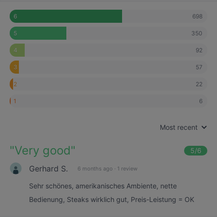
698
6
350
5
92
4
57
3
22
2
6
1
Most recent
"
Very good
"
5
/6
Gerhard S.
6 months ago
·
1 review
Sehr schönes, amerikanisches Ambiente, nette
Bedienung, Steaks wirklich gut, Preis-Leistung = OK