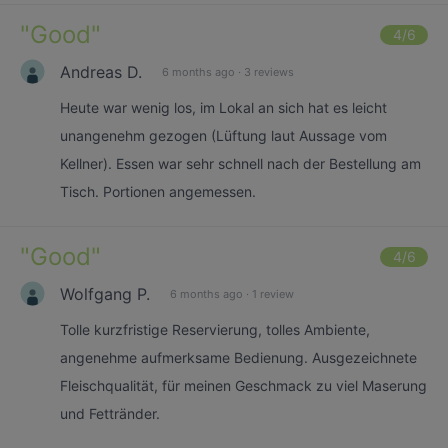
"
Good
"
4
/6
Andreas D.
6 months ago
·
3 reviews
Heute war wenig los, im Lokal an sich hat es leicht
unangenehm gezogen (Lüftung laut Aussage vom
Kellner). Essen war sehr schnell nach der Bestellung am
Tisch. Portionen angemessen.
"
Good
"
4
/6
Wolfgang P.
6 months ago
·
1 review
Tolle kurzfristige Reservierung, tolles Ambiente,
angenehme aufmerksame Bedienung. Ausgezeichnete
Fleischqualität, für meinen Geschmack zu viel Maserung
und Fettränder.