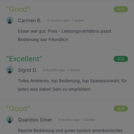
"
Good
"
4
/6
Carmen B.
6 months ago
·
1 review
Essen war gut. Preis - Leistungsverhältnis passt.
Bedienung war freundlich
"
Excellent
"
6
/6
Sigrid D.
6 months ago
·
1 review
Tolles Ambiente, top Bedienung, top Speiseauswahl, für
jeden was dabei! Sehr zu empfehlen!
"
Good
"
4
/6
Quandoo Diner
6 months ago
·
1 review
Rasche Bedienung und gutes typisch amerikanisches