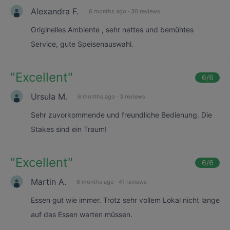
Alexandra F.
6 months ago
·
30 reviews
Originelles Ambiente , sehr nettes und bemühtes
Service, gute Speisenauswahl.
"
Excellent
"
6
/6
Ursula M.
6 months ago
·
3 reviews
Sehr zuvorkommende und freundliche Bedienung. Die
Stakes sind ein Traum!
"
Excellent
"
6
/6
Martin A.
6 months ago
·
41 reviews
Essen gut wie immer. Trotz sehr vollem Lokal nicht lange
auf das Essen warten müssen.