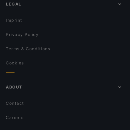
Odysseus
LEGAL
Feuerwehrmuseum, Vienna
ZOBEL - Bar | Restaurant
Gaststätte zur Fabrik
U Bahn Schottentor, Vienna
MO's
Pizzeria San Stefano
Imprint
NEPOMUK&DANHAUSER Bar Salon Restaurant
Mama's African Grill Bar
Privacy Policy
Terms & Conditions
Cookies
ABOUT
Contact
Careers