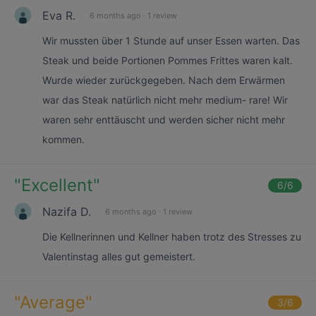
Eva R.
6 months ago
·
1 review
Wir mussten über 1 Stunde auf unser Essen warten. Das
Steak und beide Portionen Pommes Frittes waren kalt.
Wurde wieder zurückgegeben. Nach dem Erwärmen
war das Steak natürlich nicht mehr medium- rare! Wir
waren sehr enttäuscht und werden sicher nicht mehr
kommen.
"
Excellent
"
6
/6
Nazifa D.
6 months ago
·
1 review
Die Kellnerinnen und Kellner haben trotz des Stresses zu
Valentinstag alles gut gemeistert.
"
Average
"
3
/6