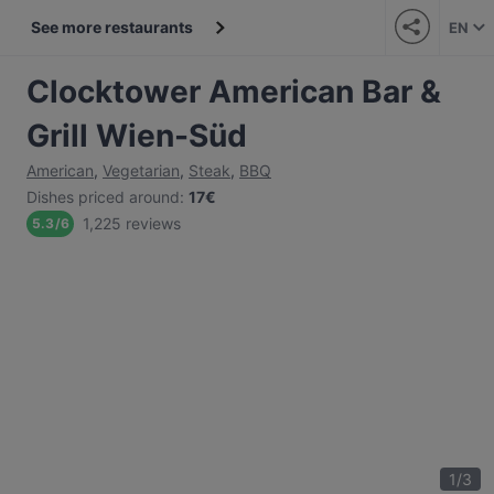
See more restaurants
EN
Clocktower American Bar &
Grill Wien-Süd
American
,
Vegetarian
,
Steak
,
BBQ
Dishes priced around
:
17€
1,225 reviews
5.3
/
6
1
/
3