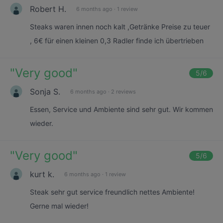
Robert H.
6 months ago
·
1 review
Steaks waren innen noch kalt ,Getränke Preise zu teuer
, 6€ für einen kleinen 0,3 Radler finde ich übertrieben
"
Very good
"
5
/6
Sonja S.
6 months ago
·
2 reviews
Essen, Service und Ambiente sind sehr gut. Wir kommen
wieder.
"
Very good
"
5
/6
kurt k.
6 months ago
·
1 review
Steak sehr gut service freundlich nettes Ambiente!
Gerne mal wieder!