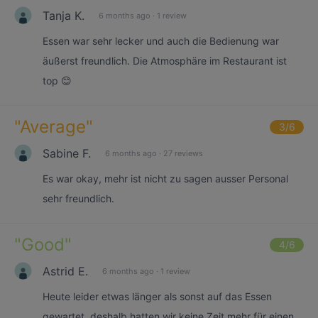
Tanja K.
6 months ago
·
1 review
Essen war sehr lecker und auch die Bedienung war
äußerst freundlich. Die Atmosphäre im Restaurant ist
top 😊
"
Average
"
3
/6
Sabine F.
6 months ago
·
27 reviews
Es war okay, mehr ist nicht zu sagen ausser Personal
sehr freundlich.
"
Good
"
4
/6
Astrid E.
6 months ago
·
1 review
Heute leider etwas länger als sonst auf das Essen
gewartet, deshalb hatten wir keine Zeit mehr für einen