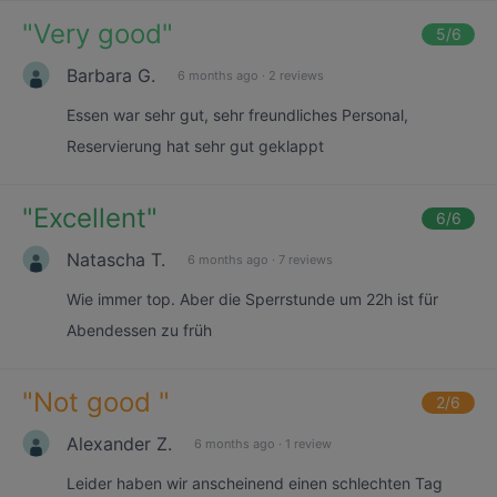
"
Very good
"
5
/6
Barbara G.
6 months ago
·
2 reviews
Essen war sehr gut, sehr freundliches Personal,
Reservierung hat sehr gut geklappt
"
Excellent
"
6
/6
Natascha T.
6 months ago
·
7 reviews
Wie immer top. Aber die Sperrstunde um 22h ist für
Abendessen zu früh
"
Not good
"
2
/6
Alexander Z.
6 months ago
·
1 review
Leider haben wir anscheinend einen schlechten Tag