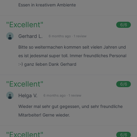
Essen in kreativem Ambiente
"
Excellent
"
6
/6
Gerhard L.
6 months ago
·
1 review
Bitte so weitermachen kommen seit vielen Jahren und
es ist jedesmal super toll. Immer freundliches Personal
:-) ganz lieben Dank Gerhard
"
Excellent
"
6
/6
Helga V.
6 months ago
·
1 review
Wieder mal sehr gut gegessen, und sehr freundliche
Mitarbeiter! Gerne wieder.
"
Excellent
"
6
/6