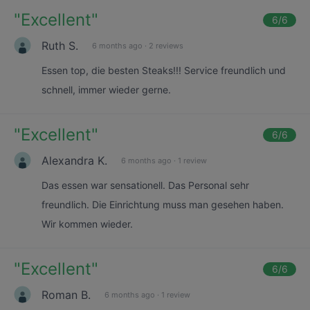
"
Excellent
"
6
/6
Ruth S.
6 months ago
·
2 reviews
Essen top, die besten Steaks!!! Service freundlich und
schnell, immer wieder gerne.
"
Excellent
"
6
/6
Alexandra K.
6 months ago
·
1 review
Das essen war sensationell. Das Personal sehr
freundlich. Die Einrichtung muss man gesehen haben.
Wir kommen wieder.
"
Excellent
"
6
/6
Roman B.
6 months ago
·
1 review