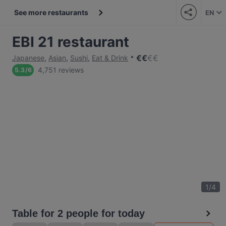
See more restaurants
EN
EBI 21 restaurant
€
€
€
€
Japanese
,
Asian
,
Sushi
,
Eat & Drink
4,751 reviews
5.3
/
6
1
/
4
Table for 2 people for today