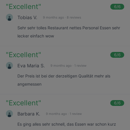
"
Excellent
"
6
/6
Tobias V.
9 months ago
·
8 reviews
Sehr sehr tolles Restaurant nettes Personal Essen sehr
lecker einfach wow
"
Excellent
"
6
/6
Eva Maria S.
9 months ago
·
1 review
Der Preis ist bei der derzeitigen Qualität mehr als
angemessen
"
Excellent
"
6
/6
Barbara K.
9 months ago
·
1 review
Es ging alles sehr schnell, das Essen war schon kurz