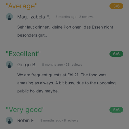
"
Average
"
3
/6
Mag. Izabela F.
8 months ago
·
2 reviews
Sehr laut drinnen, kleine Portionen, das Essen nicht
besonders gut..
"
Excellent
"
6
/6
Gergö B.
8 months ago
·
28 reviews
We are frequent guests at Ebi 21. The food was
amazing as always. A bit busy, due to the upcoming
public holiday maybe.
"
Very good
"
5
/6
Robin F.
8 months ago
·
8 reviews