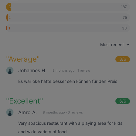
187
3
75
2
33
1
Most recent
"
Average
"
3
/6
Johannes H.
8 months ago
·
1 review
Es war oke hätte besser sein können für den Preis
"
Excellent
"
6
/6
Amro A.
8 months ago
·
6 reviews
Very spacious restaurant with a playing area for kids
and wide variety of food