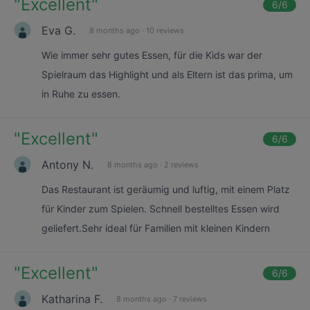
"
Excellent
"
6
/6
Eva G.
8 months ago
·
10 reviews
Wie immer sehr gutes Essen, für die Kids war der
Spielraum das Highlight und als Eltern ist das prima, um
in Ruhe zu essen.
"
Excellent
"
6
/6
Antony N.
8 months ago
·
2 reviews
Das Restaurant ist geräumig und luftig, mit einem Platz
für Kinder zum Spielen. Schnell bestelltes Essen wird
geliefert.Sehr ideal für Familien mit kleinen Kindern
"
Excellent
"
6
/6
Katharina F.
8 months ago
·
7 reviews