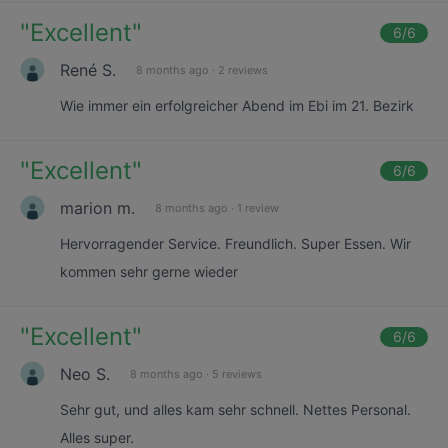
"
Excellent
"
6
/6
René S.
8 months ago
·
2 reviews
Wie immer ein erfolgreicher Abend im Ebi im 21. Bezirk
"
Excellent
"
6
/6
marion m.
8 months ago
·
1 review
Hervorragender Service. Freundlich. Super Essen. Wir
kommen sehr gerne wieder
"
Excellent
"
6
/6
Neo S.
8 months ago
·
5 reviews
Sehr gut, und alles kam sehr schnell. Nettes Personal.
Alles super.