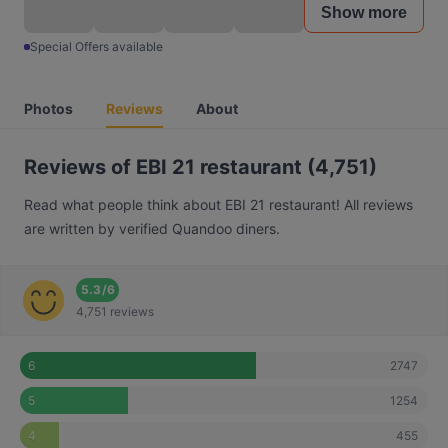
Show more
Special Offers available
Photos
Reviews
About
Reviews of EBI 21 restaurant (4,751)
Read what people think about EBI 21 restaurant! All reviews
are written by verified Quandoo diners.
5.3
/
6
4,751 reviews
2747
6
1254
5
455
4