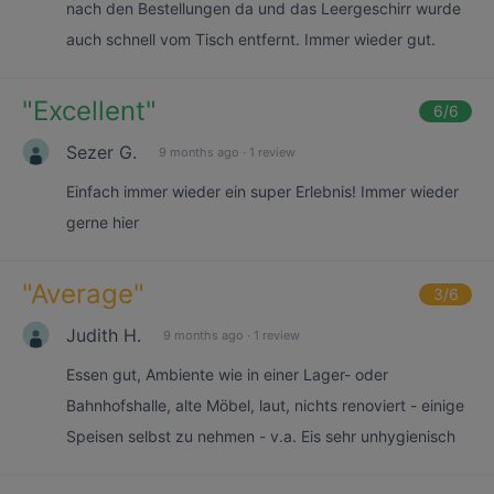
nach den Bestellungen da und das Leergeschirr wurde
auch schnell vom Tisch entfernt. Immer wieder gut.
"
Excellent
"
6
/6
Sezer G.
9 months ago
·
1 review
Einfach immer wieder ein super Erlebnis! Immer wieder
gerne hier
"
Average
"
3
/6
Judith H.
9 months ago
·
1 review
Essen gut, Ambiente wie in einer Lager- oder
Bahnhofshalle, alte Möbel, laut, nichts renoviert - einige
Speisen selbst zu nehmen - v.a. Eis sehr unhygienisch