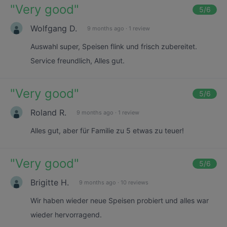
"
Very good
"
5
/6
Wolfgang D.
9 months ago
·
1 review
Auswahl super, Speisen flink und frisch zubereitet.
Service freundlich, Alles gut.
"
Very good
"
5
/6
Roland R.
9 months ago
·
1 review
Alles gut, aber für Familie zu 5 etwas zu teuer!
"
Very good
"
5
/6
Brigitte H.
9 months ago
·
10 reviews
Wir haben wieder neue Speisen probiert und alles war
wieder hervorragend.