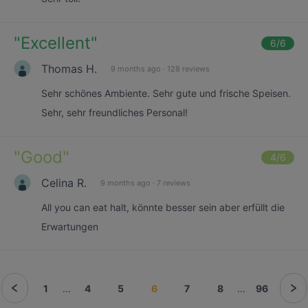
"
Excellent
"
6
/6
Thomas H.
9 months ago
·
128 reviews
Sehr schönes Ambiente. Sehr gute und frische Speisen.
Sehr, sehr freundliches Personal!
"
Good
"
4
/6
Celina R.
9 months ago
·
7 reviews
All you can eat halt, könnte besser sein aber erfüllt die
Erwartungen
1
...
4
5
6
7
8
...
96