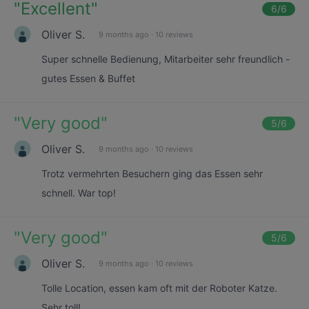
"
Excellent
"
6
/6
Oliver S.
9 months ago
·
10 reviews
Super schnelle Bedienung, Mitarbeiter sehr freundlich -
gutes Essen & Buffet
"
Very good
"
5
/6
Oliver S.
9 months ago
·
10 reviews
Trotz vermehrten Besuchern ging das Essen sehr
schnell. War top!
"
Very good
"
5
/6
Oliver S.
9 months ago
·
10 reviews
Tolle Location, essen kam oft mit der Roboter Katze.
Sehr toll!