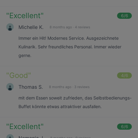
"
Excellent
"
6
/6
Michelle K.
8 months ago
·
4 reviews
Immer ein Hit! Modernes Service. Ausgezeichnete
Kulinarik. Sehr freundliches Personal. Immer wieder
gerne.
"
Good
"
4
/6
Thomas S.
8 months ago
·
3 reviews
mit dem Essen soweit zufrieden, das Selbstbedienungs-
Buffet könnte etwas attraktiver ausfallen.
"
Excellent
"
6
/6
Nemanja J.
8 months ago
·
9 reviews