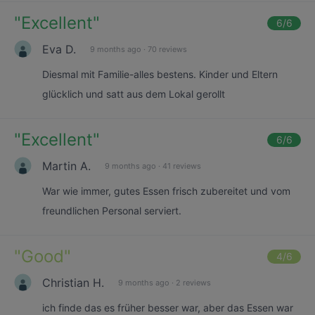
"
Excellent
"
6
/6
Eva D.
9 months ago
·
70 reviews
Diesmal mit Familie-alles bestens. Kinder und Eltern
glücklich und satt aus dem Lokal gerollt
"
Excellent
"
6
/6
Martin A.
9 months ago
·
41 reviews
War wie immer, gutes Essen frisch zubereitet und vom
freundlichen Personal serviert.
"
Good
"
4
/6
Christian H.
9 months ago
·
2 reviews
ich finde das es früher besser war, aber das Essen war