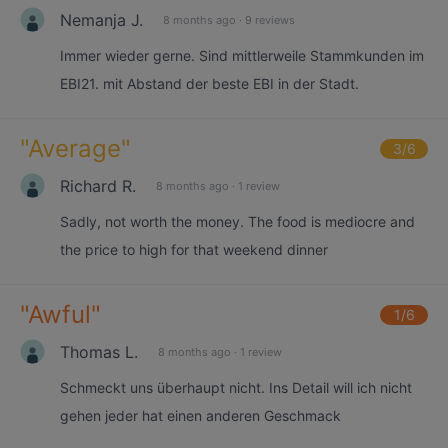
Nemanja J.
8 months ago
·
9 reviews
Immer wieder gerne. Sind mittlerweile Stammkunden im
EBI21. mit Abstand der beste EBI in der Stadt.
"
Average
"
3
/6
Richard R.
8 months ago
·
1 review
Sadly, not worth the money. The food is mediocre and
the price to high for that weekend dinner
"
Awful
"
1
/6
Thomas L.
8 months ago
·
1 review
Schmeckt uns überhaupt nicht. Ins Detail will ich nicht
gehen jeder hat einen anderen Geschmack