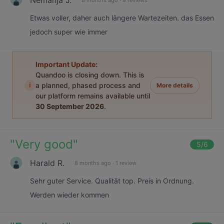
Etwas voller, daher auch längere Wartezeiten. das Essen
jedoch super wie immer
Important Update:
Quandoo is closing down. This is
i
a planned, phased process and
More details
our platform remains available until
30 September 2026
.
"
Very good
"
5
/6
Harald R.
8 months ago
·
1 review
Sehr guter Service. Qualität top. Preis in Ordnung.
Werden wieder kommen