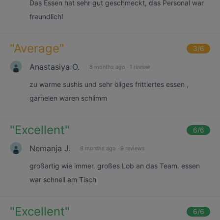
Das Essen hat sehr gut geschmeckt, das Personal war
freundlich!
"
Average
"
3
/6
Anastasiya O.
8 months ago
·
1 review
zu warme sushis und sehr öliges frittiertes essen ,
garnelen waren schlimm
"
Excellent
"
6
/6
Nemanja J.
8 months ago
·
9 reviews
großartig wie immer. großes Lob an das Team. essen
war schnell am Tisch
"
Excellent
"
6
/6