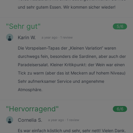
und sehr gutem Essen. Wir kommen sicher wieder!
"
Sehr gut
"
5
/6
Karin W.
a year ago
·
1 review
Die Vorspeisen-Tapas der „Kleinen Variation“ waren
durchwegs fein, besonders die Sardinen, aber auch der
Paradeisersalat. Kleiner Kritikpunkt: der Wein war einen
Tick zu warm (aber das ist Meckern auf hohem Niveau)
Sehr aufmerksamer Service und angenehme
Atmosphäre.
"
Hervorragend
"
6
/6
Cornelia S.
a year ago
·
1 review
Es war einfach köstlich und sehr, sehr nett! Vielen Dank.