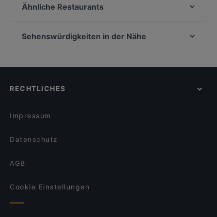
Ähnliche Restaurants
Restaurant & Hotel Waldesruh
Restaurant-Pension Bachtaverne
Sehenswürdigkeiten in der Nähe
Das Katamaran am Attersee
Wien Museum Karlsplatz, Wien
Hotel Attersee - La Cucina
Hochstrahlbrunnen, Wien
Trauntown
Unteres Belvedere, Wien
Strandcafe Restaurant Altaussee
RECHTLICHES
Arnold Schönberg Center, Wien
s'Johann Wirtshaus
Künstlerhaus, Wien
SPES Hotel Dunkelgenussraum
Impressum
Datenschutz
AGB
Cookie Einstellungen