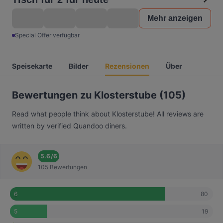
Mehr anzeigen
Special Offer verfügbar
Speisekarte
Bilder
Rezensionen
Über
Bewertungen zu Klosterstube (105)
Read what people think about Klosterstube! All reviews are
written by verified Quandoo diners.
5.6
/
6
105 Bewertungen
80
6
19
5