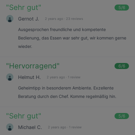
"
Sehr gut
"
5
/6
Gernot J.
2 years ago
·
23 reviews
Ausgesprochen freundliche und kompetente
Bedienung, das Essen war sehr gut, wir kommen gerne
wieder.
"
Hervorragend
"
6
/6
Helmut H.
2 years ago
·
1 review
Geheimtipp in besonderem Ambiente. Exzellente
Beratung durch den Chef. Komme regelmäßig hin.
"
Sehr gut
"
5
/6
Michael C.
2 years ago
·
1 review