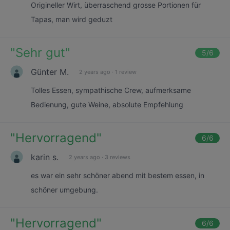
Origineller Wirt, überraschend grosse Portionen für
Tapas, man wird geduzt
"
Sehr gut
"
5
/6
Günter M.
2 years ago
·
1 review
Tolles Essen, sympathische Crew, aufmerksame
Bedienung, gute Weine, absolute Empfehlung
"
Hervorragend
"
6
/6
karin s.
2 years ago
·
3 reviews
es war ein sehr schöner abend mit bestem essen, in
schöner umgebung.
"
Hervorragend
"
6
/6