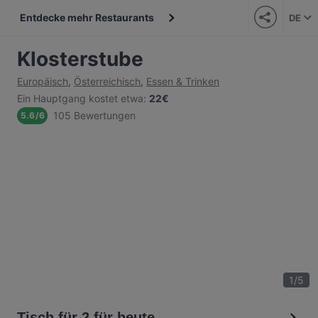
Entdecke mehr Restaurants
DE
Klosterstube
Europäisch
,
Österreichisch
,
Essen & Trinken
Ein Hauptgang kostet etwa
:
22€
105 Bewertungen
5.6
/
6
1
/
5
Tisch für 2 für heute