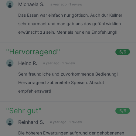
Michaela S.
a year ago
·
1 review
Das Essen war einfach nur göttisch. Auch dur Kellner
sehr charmant und man gab uns das gefühl wirklich
erwünscht zu sein. Mehr als nur eine Empfehlung!!
"
Hervorragend
"
6
/6
Heinz R.
a year ago
·
1 review
Sehr freundliche und zuvorkommende Bedienung!
Hervorragend zubereitete Speisen. Absolut
empfehlenswert!
"
Sehr gut
"
5
/6
Reinhard S.
a year ago
·
1 review
Die höheren Erwartungen aufgrund der gehobenenen