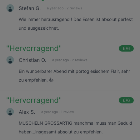
Stefan G.
a year ago
·
2 reviews
Wie immer herausragend ! Das Essen ist absolut perfekt
und ausgezeichnet.
"
Hervorragend
"
6
/6
Christian O.
a year ago
·
2 reviews
Ein wunberbarer Abend mit portogiesischem Flair, sehr
zu empfehlen. 👍
"
Hervorragend
"
6
/6
Alex S.
a year ago
·
1 review
MUSCHELN GROSSARTIG manchmal muss man Geduld
haben...insgesamt absolut zu empfehlen.