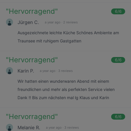
"
Hervorragend
"
6
/6
Jürgen C.
a year ago
·
2 reviews
Ausgezeichnete leichte Küche Schönes Ambiente am
Traunsee mit ruhigem Gastgatten
"
Hervorragend
"
6
/6
Karin P.
a year ago
·
3 reviews
Wir hatten einen wunderwaren Abend mit einem
freundlichen und mehr als perfekten Service vielen
Dank !! Bis zum nächsten mal lg Klaus und Karin
"
Hervorragend
"
6
/6
Melanie R.
a year ago
·
3 reviews