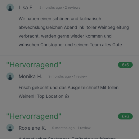
Lisa F.
8 months ago
·
2 reviews
Wir haben einen schönen und kulinarisch
abwechslungsreichen Abend inkl toller Weinbegleitung
verbracht, werden gerne wieder kommen und
wünschen Christopher und seinem Team alles Gute
"
Hervorragend
"
6
/6
Monika H.
9 months ago
·
1 review
Frisch gekocht und das Ausgezeichnet! Mit tollen
Weinen!! Top Location 👍
"
Hervorragend
"
6
/6
Roxelane K.
9 months ago
·
1 review
Authentischer Gastgeber, Gerüchte aus frischen