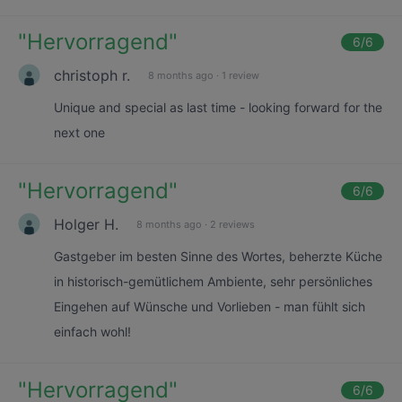
"
Hervorragend
"
6
/6
christoph r.
8 months ago
·
1 review
Unique and special as last time - looking forward for the
next one
"
Hervorragend
"
6
/6
Holger H.
8 months ago
·
2 reviews
Gastgeber im besten Sinne des Wortes, beherzte Küche
in historisch-gemütlichem Ambiente, sehr persönliches
Eingehen auf Wünsche und Vorlieben - man fühlt sich
einfach wohl!
"
Hervorragend
"
6
/6