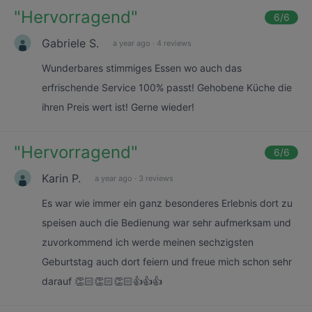
"
Hervorragend
"
6
/6
Gabriele S.
a year ago
·
4 reviews
Wunderbares stimmiges Essen wo auch das
erfrischende Service 100% passt! Gehobene Küche die
ihren Preis wert ist! Gerne wieder!
"
Hervorragend
"
6
/6
Karin P.
a year ago
·
3 reviews
Es war wie immer ein ganz besonderes Erlebnis dort zu
speisen auch die Bedienung war sehr aufmerksam und
zuvorkommend ich werde meinen sechzigsten
Geburtstag auch dort feiern und freue mich schon sehr
darauf 👏🏻👏🏻👏🏻👍👍👍