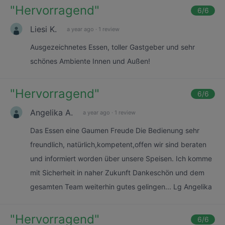
"
Hervorragend
"
6
/6
Liesi K.
a year ago
·
1 review
Ausgezeichnetes Essen, toller Gastgeber und sehr
schönes Ambiente Innen und Außen!
"
Hervorragend
"
6
/6
Angelika A.
a year ago
·
1 review
Das Essen eine Gaumen Freude Die Bedienung sehr
freundlich, natürlich,kompetent,offen wir sind beraten
und informiert worden über unsere Speisen. Ich komme
mit Sicherheit in naher Zukunft Dankeschön und dem
gesamten Team weiterhin gutes gelingen... Lg Angelika
"
Hervorragend
"
6
/6