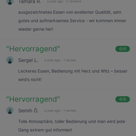
Tamara R.
a year ago
·
2 reviews
ausgezeichnetes Essen von exellenter Qualität, sehr
gutes und aufmerksames Service - wir kommen immer
wieder gerne her!
"
Hervorragend
"
6
/6
Sergei L.
a year ago
·
1 review
Leckeres Essen, Bedienung mit Herz und Witz – besser
wird’s nicht!
"
Hervorragend
"
6
/6
Semih Ö.
a year ago
·
1 review
Tolle Atmosphäre, toller Bedienung und man wird jede
Gang extrem gut informiert