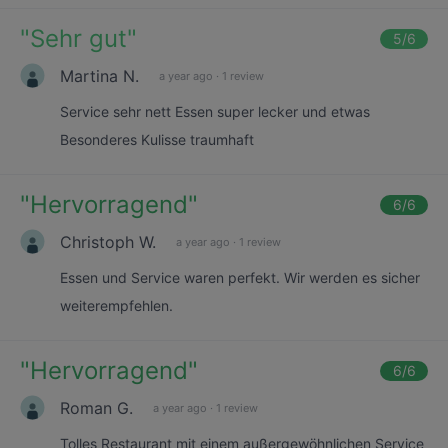
"
Sehr gut
"
5
/6
Martina N.
a year ago
·
1 review
Service sehr nett Essen super lecker und etwas
Besonderes Kulisse traumhaft
"
Hervorragend
"
6
/6
Christoph W.
a year ago
·
1 review
Essen und Service waren perfekt. Wir werden es sicher
weiterempfehlen.
"
Hervorragend
"
6
/6
Roman G.
a year ago
·
1 review
Tolles Restaurant mit einem außergewöhnlichen Service