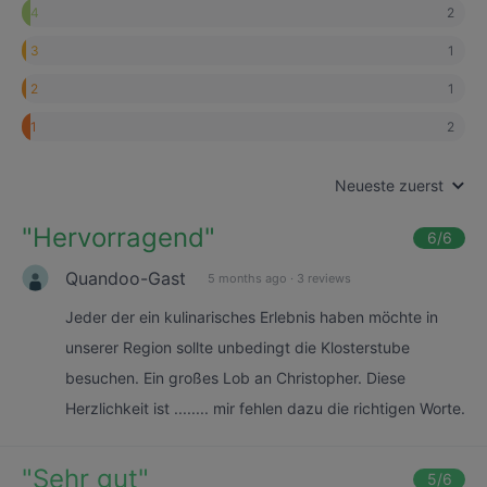
2
4
1
3
1
2
2
1
Neueste zuerst
"
Hervorragend
"
6
/6
Quandoo-Gast
5 months ago
·
3 reviews
Jeder der ein kulinarisches Erlebnis haben möchte in
unserer Region sollte unbedingt die Klosterstube
besuchen. Ein großes Lob an Christopher. Diese
Herzlichkeit ist ........ mir fehlen dazu die richtigen Worte.
"
Sehr gut
"
5
/6