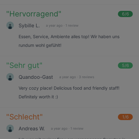
"
Hervorragend
"
6
/6
Sybille L.
a year ago
·
1 review
Essen, Service, Ambiente alles top! Wir haben uns
rundum wohl gefühlt!
"
Sehr gut
"
5
/6
Quandoo-Gast
a year ago
·
3 reviews
Very cozy place! Delicious food and friendly staff!
Definitely worth it :)
"
Schlecht
"
1
/6
Andreas W.
a year ago
·
1 review