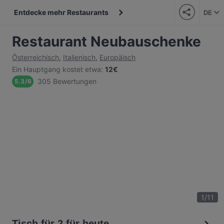
Entdecke mehr Restaurants
DE
Restaurant Neubauschenke
Österreichisch
,
Italienisch
,
Europäisch
Ein Hauptgang kostet etwa
:
12€
305 Bewertungen
5.3
/
6
1
/
11
Tisch für 2 für heute