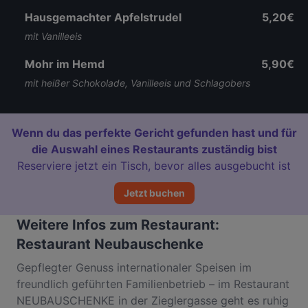
Hausgemachter Apfelstrudel
5,20€
mit Vanilleeis
Mohr im Hemd
5,90€
mit heißer Schokolade, Vanilleeis und Schlagobers
Wenn du das perfekte Gericht gefunden hast und für
die Auswahl eines Restaurants zuständig bist
Reserviere jetzt ein Tisch, bevor alles ausgebucht ist
Jetzt buchen
Weitere Infos zum Restaurant:
Restaurant Neubauschenke
Gepflegter Genuss internationaler Speisen im
freundlich geführten Familienbetrieb – im Restaurant
NEUBAUSCHENKE in der Zieglergasse geht es ruhig