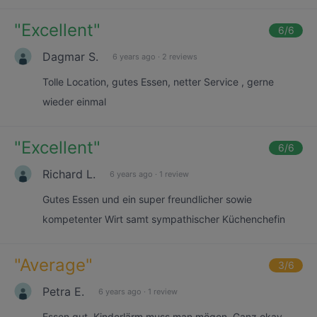
"
Excellent
"
6
/6
Dagmar S.
6 years ago
·
2 reviews
Tolle Location, gutes Essen, netter Service , gerne
wieder einmal
"
Excellent
"
6
/6
Richard L.
6 years ago
·
1 review
Gutes Essen und ein super freundlicher sowie
kompetenter Wirt samt sympathischer Küchenchefin
"
Average
"
3
/6
Petra E.
6 years ago
·
1 review
Essen gut. Kinderlärm muss man mögen. Ganz okay,