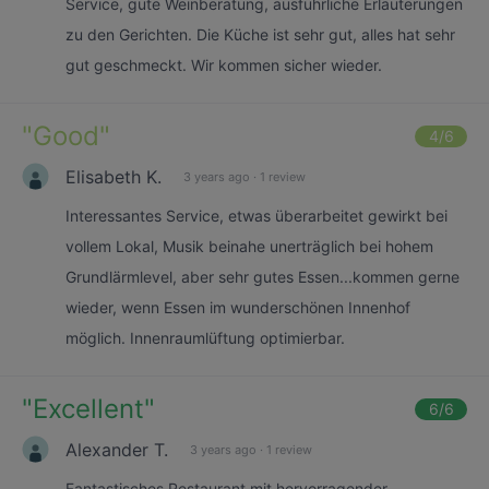
Service, gute Weinberatung, ausführliche Erläuterungen
zu den Gerichten. Die Küche ist sehr gut, alles hat sehr
gut geschmeckt. Wir kommen sicher wieder.
"
Good
"
4
/6
Elisabeth K.
3 years ago
·
1 review
Interessantes Service, etwas überarbeitet gewirkt bei
vollem Lokal, Musik beinahe unerträglich bei hohem
Grundlärmlevel, aber sehr gutes Essen...kommen gerne
wieder, wenn Essen im wunderschönen Innenhof
möglich. Innenraumlüftung optimierbar.
"
Excellent
"
6
/6
Alexander T.
3 years ago
·
1 review
Fantastisches Restaurant mit hervorragender