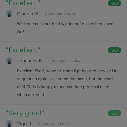
"
Excellent
"
6
/6
Claudia H.
2 years ago
·
1 review
Wir freuen uns auf bald wieder auf diesen herrlichen
Ort!
"
Excellent
"
6
/6
Johannes B.
2 years ago
·
1 review
Excellent Food, wonderful and lighthearted service No
vegetarian options listed on the menu, but the head
chef Chris is happy to accomodate personal needs
when asked. :)
"
Very good
"
5
/6
Vigo R.
2 years ago
·
1 review