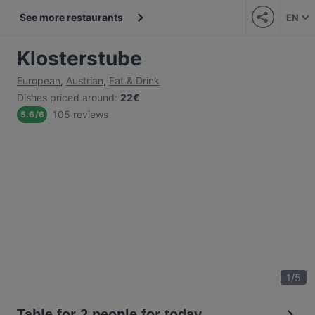
See more restaurants
EN
Klosterstube
European
,
Austrian
,
Eat & Drink
Dishes priced around
:
22€
105 reviews
5.6
/
6
1
/
5
Table for 2 people for today