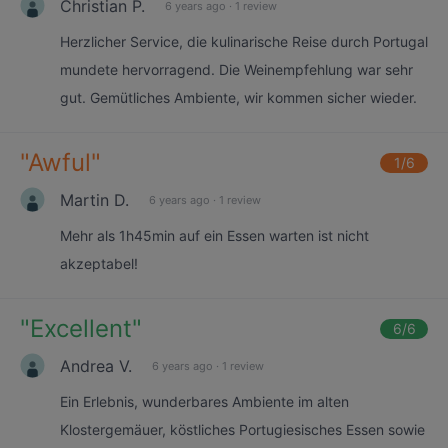
Christian P.
6 years ago
·
1 review
Herzlicher Service, die kulinarische Reise durch Portugal
mundete hervorragend. Die Weinempfehlung war sehr
gut. Gemütliches Ambiente, wir kommen sicher wieder.
"
Awful
"
1
/6
Martin D.
6 years ago
·
1 review
Mehr als 1h45min auf ein Essen warten ist nicht
akzeptabel!
"
Excellent
"
6
/6
Andrea V.
6 years ago
·
1 review
Ein Erlebnis, wunderbares Ambiente im alten
Klostergemäuer, köstliches Portugiesisches Essen sowie