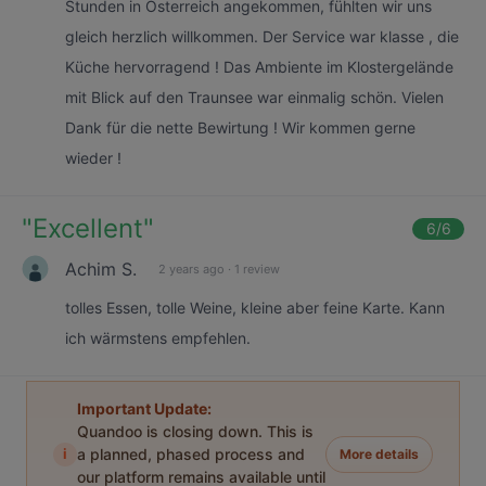
Stunden in Österreich angekommen, fühlten wir uns
gleich herzlich willkommen. Der Service war klasse , die
Küche hervorragend ! Das Ambiente im Klostergelände
mit Blick auf den Traunsee war einmalig schön. Vielen
Dank für die nette Bewirtung ! Wir kommen gerne
wieder !
"
Excellent
"
6
/6
Achim S.
2 years ago
·
1 review
tolles Essen, tolle Weine, kleine aber feine Karte. Kann
ich wärmstens empfehlen.
Important Update:
Quandoo is closing down. This is
i
a planned, phased process and
More details
our platform remains available until