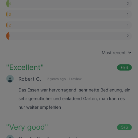
2
4
1
3
1
2
2
1
Most recent
"
Excellent
"
6
/6
Robert C.
2 years ago
·
1 review
Das Essen war hervorragend, sehr nette Bedienung, ein
sehr gemütlicher und einladend Garten, man kann es
nur weiter empfehlen
"
Very good
"
5
/6