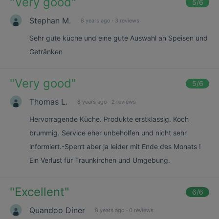
"
Very good
"
5
/6
Stephan M.
8 years ago
·
3 reviews
Sehr gute küche und eine gute Auswahl an Speisen und
Getränken
"
Very good
"
5
/6
Thomas L.
8 years ago
·
2 reviews
Hervorragende Küche. Produkte erstklassig. Koch
brummig. Service eher unbeholfen und nicht sehr
informiert.-Sperrt aber ja leider mit Ende des Monats !
Ein Verlust für Traunkirchen und Umgebung.
"
Excellent
"
6
/6
Quandoo Diner
8 years ago
·
0 reviews