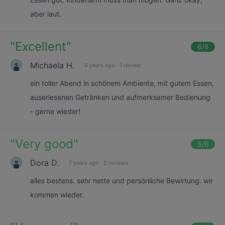
aber laut.
"
Excellent
"
6
/6
Michaela H.
6 years ago
·
1 review
ein toller Abend in schönem Ambiente, mit gutem Essen,
auserlesenen Getränken und aufmerksamer Bedienung
- gerne wieder!
"
Very good
"
5
/6
Dora D.
7 years ago
·
2 reviews
alles bestens. sehr nette und persönliche Bewirtung. wir
kommen wieder.