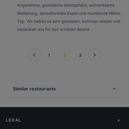
Angenehme, gemütliche Atmosphäre, aufmerksame
Bedienung, sensationelles Essen und mundende Weine.
Top. Wir haben es sehr genossen, kommen wieder und
bedanken uns für den schönen Abend.
1
2
3
Similar restaurants
Restaurant & Hotel Waldesruh
Restaurant-Pension Bachtaverne
Das Katamaran am Attersee
LEGAL
Hotel Attersee - La Cucina
Trauntown