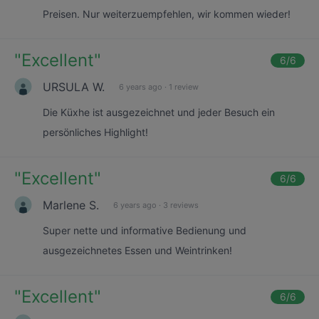
Preisen. Nur weiterzuempfehlen, wir kommen wieder!
"
Excellent
"
6
/6
URSULA W.
6 years ago
·
1 review
Die Küxhe ist ausgezeichnet und jeder Besuch ein
persönliches Highlight!
"
Excellent
"
6
/6
Marlene S.
6 years ago
·
3 reviews
Super nette und informative Bedienung und
ausgezeichnetes Essen und Weintrinken!
"
Excellent
"
6
/6