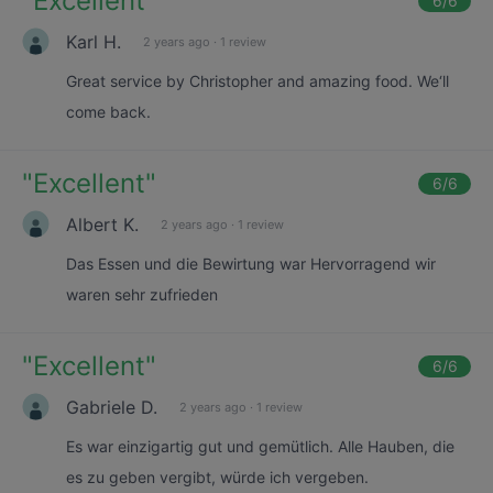
"
Excellent
"
6
/6
Karl H.
2 years ago
·
1 review
Great service by Christopher and amazing food. We‘ll
come back.
"
Excellent
"
6
/6
Albert K.
2 years ago
·
1 review
Das Essen und die Bewirtung war Hervorragend wir
waren sehr zufrieden
"
Excellent
"
6
/6
Gabriele D.
2 years ago
·
1 review
Es war einzigartig gut und gemütlich. Alle Hauben, die
es zu geben vergibt, würde ich vergeben.