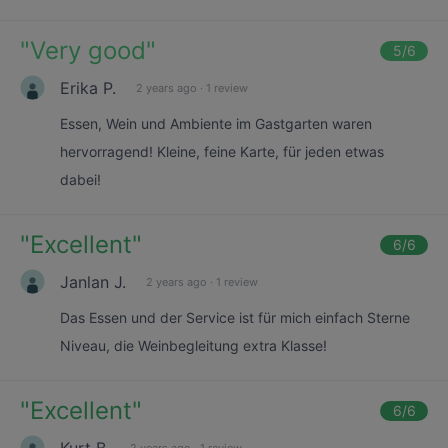
"
Very good
"
5
/6
Erika P.
2 years ago
·
1 review
Essen, Wein und Ambiente im Gastgarten waren
hervorragend! Kleine, feine Karte, für jeden etwas
dabei!
"
Excellent
"
6
/6
Janlan J.
2 years ago
·
1 review
Das Essen und der Service ist für mich einfach Sterne
Niveau, die Weinbegleitung extra Klasse!
"
Excellent
"
6
/6
Kurt B.
2 years ago
·
1 review