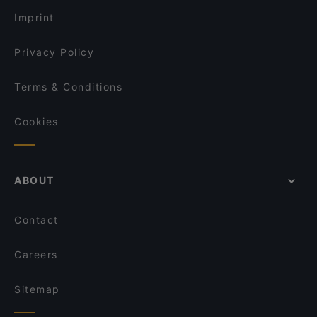
Strandcafe Restaurant Altaussee
Imprint
s'Johann Wirtshaus
Privacy Policy
SPES Hotel Dunkelgenussraum
Terms & Conditions
Cookies
ABOUT
Contact
Careers
Sitemap