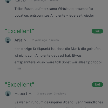
Tolles Essen, aufmerksame Wirtsleute, traumhafte
Location, entspanntes Ambiente - jederzeit wieder
"
Excellent
"
6
/6
Anja N.
2 years ago
·
1 review
der einzige Kritikpunkt ist, dass die Musik die gelaufen
ist nicht zum Ambiente gepasst hat. Etwas
entspanntere Musik wäre toll! Sonst war alles tippitoppi
!!!!!!!
"
Excellent
"
6
/6
Hubert H.
3 years ago
·
3 reviews
Es war ein rundum gelungener Abend. Sehr freundliches