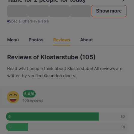
Show more
Special Offers available
Menu
Photos
Reviews
About
Reviews of Klosterstube (105)
Read what people think about Klosterstube! All reviews are
written by verified Quandoo diners.
5.6
/
6
105 reviews
80
6
19
5