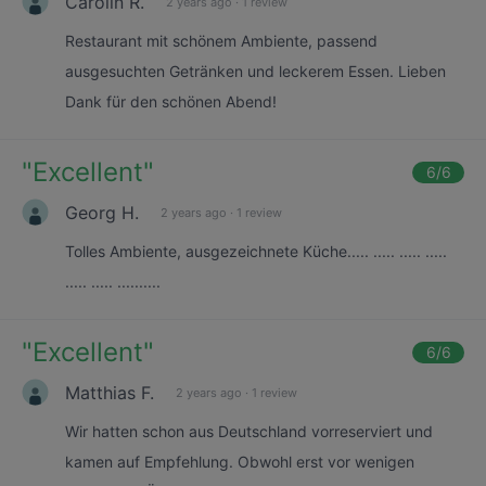
Carolin R.
2 years ago
·
1 review
Restaurant mit schönem Ambiente, passend
ausgesuchten Getränken und leckerem Essen. Lieben
Dank für den schönen Abend!
"
Excellent
"
6
/6
Georg H.
2 years ago
·
1 review
Tolles Ambiente, ausgezeichnete Küche..... ..... ..... .....
..... ..... ..........
"
Excellent
"
6
/6
Matthias F.
2 years ago
·
1 review
Wir hatten schon aus Deutschland vorreserviert und
kamen auf Empfehlung. Obwohl erst vor wenigen