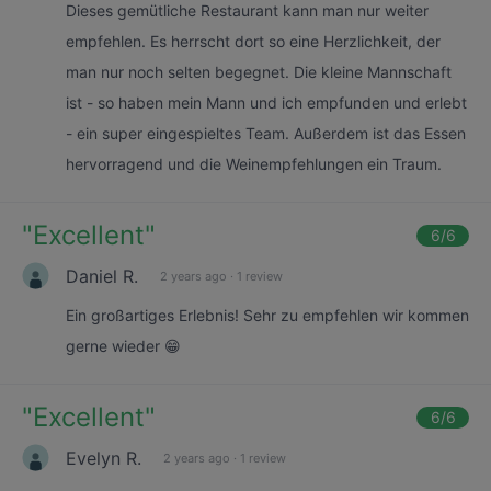
Dieses gemütliche Restaurant kann man nur weiter
empfehlen. Es herrscht dort so eine Herzlichkeit, der
man nur noch selten begegnet. Die kleine Mannschaft
ist - so haben mein Mann und ich empfunden und erlebt
- ein super eingespieltes Team. Außerdem ist das Essen
hervorragend und die Weinempfehlungen ein Traum.
"
Excellent
"
6
/6
Daniel R.
2 years ago
·
1 review
Ein großartiges Erlebnis! Sehr zu empfehlen wir kommen
gerne wieder 😁
"
Excellent
"
6
/6
Evelyn R.
2 years ago
·
1 review