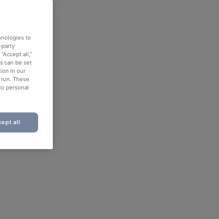
hnologies to
-party
“Accept all,”
es can be set
ion in our
o run. These
No personal
ept all