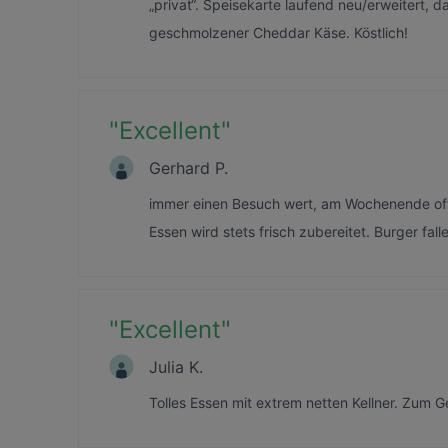
„privat“. Speisekarte laufend neu/erweitert, d
geschmolzener Cheddar Käse. Köstlich!
"
Excellent
"
Gerhard P.
immer einen Besuch wert, am Wochenende oft 
Essen wird stets frisch zubereitet. Burger fall
"
Excellent
"
Julia K.
Tolles Essen mit extrem netten Kellner. Zum 