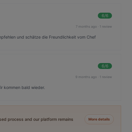
6
/6
7 months ago
·
1 review
pfehlen und schätze die Freundlichkeit vom Chef
6
/6
9 months ago
·
1 review
Wir kommen bald wieder.
ased process and our platform remains
More details