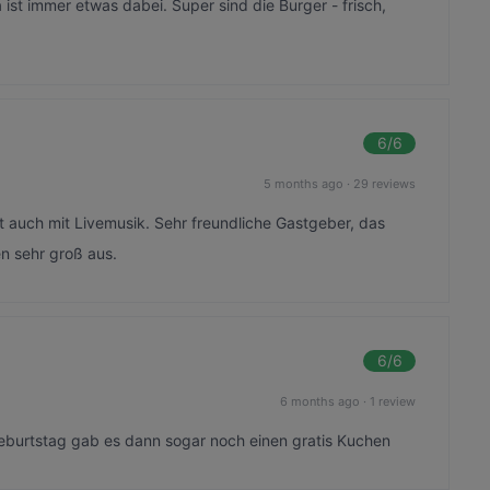
a ist immer etwas dabei. Super sind die Burger - frisch,
6
/6
5 months ago
·
29 reviews
auch mit Livemusik. Sehr freundliche Gastgeber, das
en sehr groß aus.
6
/6
6 months ago
·
1 review
Geburtstag gab es dann sogar noch einen gratis Kuchen