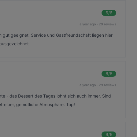
6
/6
a year ago
·
29 reviews
rn gut geeignet. Service und Gastfreundschaft liegen hier
d ausgezeichnet
6
/6
a year ago
·
29 reviews
te - das Dessert des Tages lohnt sich auch immer. Sind
etreiber, gemütliche Atmosphäre. Top!
6
/6