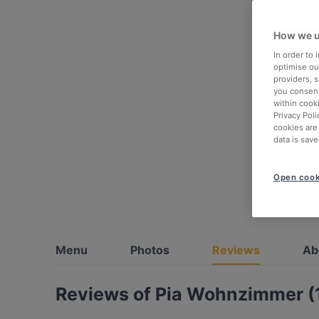
How we u
In order to
optimise our
providers, 
you consent
within cook
Privacy Poli
cookies are
data is save
Open cook
Menu
Photos
Reviews
Ab
Reviews of Pia Wohnzimmer (