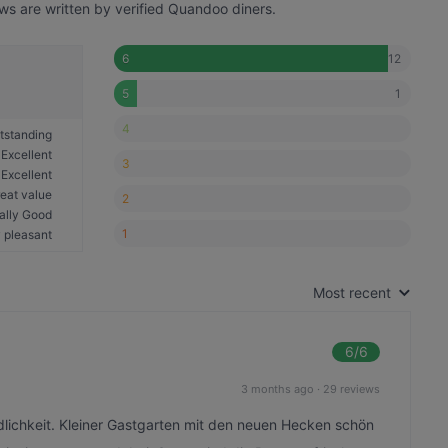
ws are written by verified Quandoo diners.
12
6
1
5
4
tstanding
Excellent
3
Excellent
eat value
2
ally Good
1
 pleasant
Most recent
6
/6
3 months ago
·
29 reviews
dlichkeit. Kleiner Gastgarten mit den neuen Hecken schön