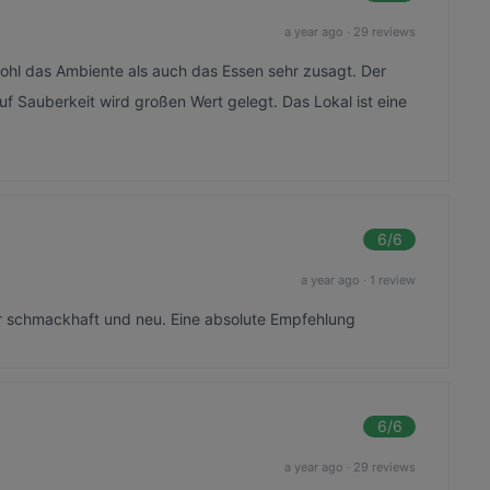
a year ago
·
29 reviews
owohl das Ambiente als auch das Essen sehr zusagt. Der
f Sauberkeit wird großen Wert gelegt. Das Lokal ist eine
6
/6
a year ago
·
1 review
r schmackhaft und neu. Eine absolute Empfehlung
6
/6
a year ago
·
29 reviews