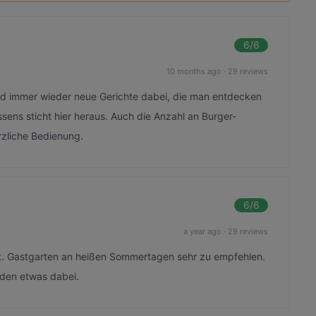
6
/6
10 months ago
·
29 reviews
ind immer wieder neue Gerichte dabei, die man entdecken
ssens sticht hier heraus. Auch die Anzahl an Burger-
erzliche Bedienung.
6
/6
a year ago
·
29 reviews
rt. Gastgarten an heißen Sommertagen sehr zu empfehlen.
jeden etwas dabei.