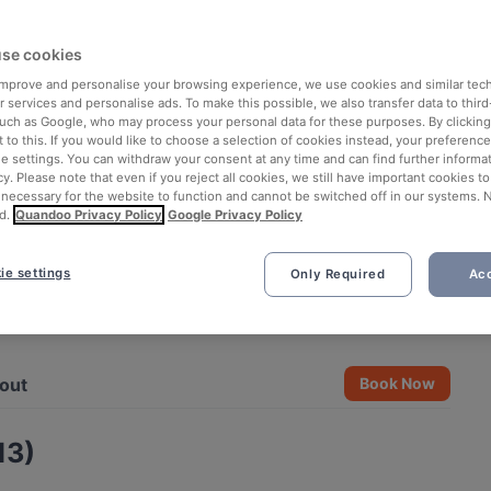
se cookies
 improve and personalise your browsing experience, we use cookies and similar tec
 services and personalise ads. To make this possible, we also transfer data to third
such as Google, who may process your personal data for these purposes. By clicking 
 to this. If you would like to choose a selection of cookies instead, your preferenc
ie settings. You can withdraw your consent at any time and can find further informat
cy. Please note that even if you reject all cookies, we still have important cookies t
 necessary for the website to function and cannot be switched off in our systems. 
d.
Quandoo Privacy Policy
Google Privacy Policy
ie settings
Only Required
Acc
See all 3 photos
out
Book Now
13)