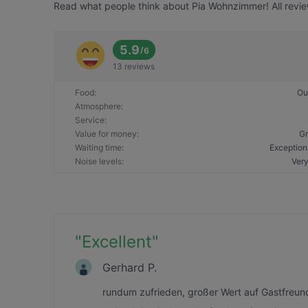
Read what people think about Pia Wohnzimmer! All revie
5.9
/
6
13 reviews
Food
:
Ou
Atmosphere
:
Service
:
Value for money
:
Gr
Waiting time
:
Exception
Noise levels
:
Very
"
Excellent
"
Gerhard P.
rundum zufrieden, großer Wert auf Gastfreun