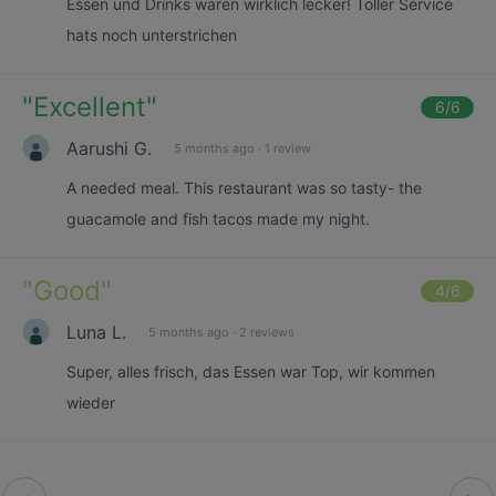
Essen und Drinks waren wirklich lecker! Toller Service
hats noch unterstrichen
"
Excellent
"
6
/6
Aarushi G.
5 months ago
·
1 review
A needed meal. This restaurant was so tasty- the
guacamole and fish tacos made my night.
"
Good
"
4
/6
Luna L.
5 months ago
·
2 reviews
Super, alles frisch, das Essen war Top, wir kommen
wieder