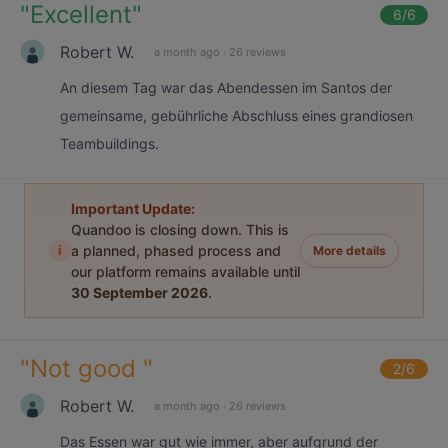
"
Excellent
"
6
/6
Robert W.
a month ago
·
26 reviews
An diesem Tag war das Abendessen im Santos der
gemeinsame, gebührliche Abschluss eines grandiosen
Teambuildings.
Important Update:
Quandoo is closing down. This is
i
a planned, phased process and
More details
our platform remains available until
30 September 2026
.
"
Not good
"
2
/6
Robert W.
a month ago
·
26 reviews
Das Essen war gut wie immer, aber aufgrund der