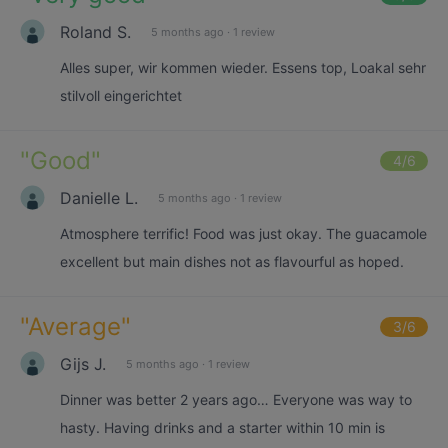
Roland S.
5 months ago
·
1 review
Alles super, wir kommen wieder. Essens top, Loakal sehr
stilvoll eingerichtet
"
Good
"
4
/6
Danielle L.
5 months ago
·
1 review
Atmosphere terrific! Food was just okay. The guacamole
excellent but main dishes not as flavourful as hoped.
"
Average
"
3
/6
Gijs J.
5 months ago
·
1 review
Dinner was better 2 years ago… Everyone was way to
hasty. Having drinks and a starter within 10 min is