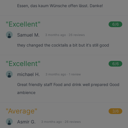
Essen, das kaum Wünsche offen lässt. Danke!
"
Excellent
"
6
/6
Samuel M.
3 months ago
·
26 reviews
they changed the cocktails a bit but it's still good
"
Excellent
"
6
/6
michael H.
3 months ago
·
1 review
Great friendly staff Food and drink well prepared Good
ambience
"
Average
"
3
/6
Asmir G.
3 months ago
·
26 reviews