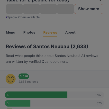
Show more
Special Offers available
Menu
Photos
Reviews
About
Reviews of Santos Neubau (2,633)
Read what people think about Santos Neubau! All reviews
are written by verified Quandoo diners.
5.5
/
6
2,633 reviews
1657
6
675
5