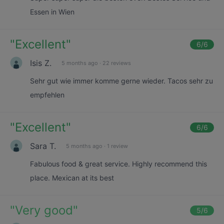
Essen in Wien
"
Excellent
"
6
/6
Isis Z.
5 months ago
·
22 reviews
Sehr gut wie immer komme gerne wieder. Tacos sehr zu
empfehlen
"
Excellent
"
6
/6
Sara T.
5 months ago
·
1 review
Fabulous food & great service. Highly recommend this
place. Mexican at its best
"
Very good
"
5
/6