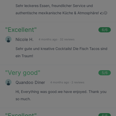
Sehr leckeres Essen, freundlicher Service und
authentische mexikanische Küche & Atmosphäre! 🌮😊
"
Excellent
"
6
/6
Nicole H.
4 months ago
·
32 reviews
Sehr gute und kreative Cocktails! Die Fisch Tacos sind
ein Traum!
"
Very good
"
5
/6
Quandoo Diner
4 months ago
·
2 reviews
Hi, Everything was good.we have enjoyed. Thank you
so much.
"
Excellent
"
6
/6