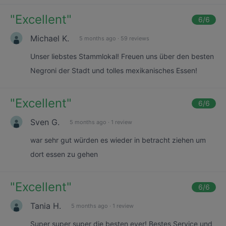
"
Excellent
"
6
/6
Michael K.
5 months ago
·
59 reviews
Unser liebstes Stammlokal! Freuen uns über den besten
Negroni der Stadt und tolles mexikanisches Essen!
"
Excellent
"
6
/6
Sven G.
5 months ago
·
1 review
war sehr gut würden es wieder in betracht ziehen um
dort essen zu gehen
"
Excellent
"
6
/6
Tania H.
5 months ago
·
1 review
Super super super die besten ever! Bestes Service und