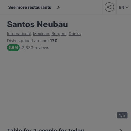
See more restaurants
EN
Santos Neubau
International
,
Mexican
,
Burgers
,
Drinks
Dishes priced around
:
17€
2,633 reviews
5.5
/
6
1
/
5
Table for 2 people for today