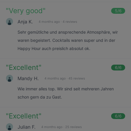
"
Very good
"
5
/6
Anja K.
4 months ago
·
4 reviews
Sehr gemütliche und ansprechende Atmosphäre, wir
waren begeistert. Cocktails waren super und in der
Happy Hour auch preislich absolut ok.
"
Excellent
"
6
/6
Mandy H.
4 months ago
·
45 reviews
Wie immer alles top. Wir sind seit mehreren Jahren
schon gern da zu Gast.
"
Excellent
"
6
/6
Julian F.
4 months ago
·
25 reviews