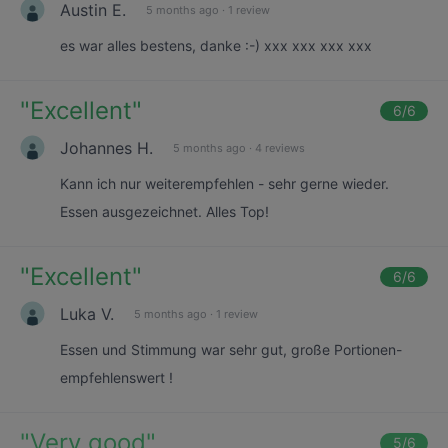
Austin E.
5 months ago
·
1 review
es war alles bestens, danke :-) xxx xxx xxx xxx
"
Excellent
"
6
/6
Johannes H.
5 months ago
·
4 reviews
Kann ich nur weiterempfehlen - sehr gerne wieder.
Essen ausgezeichnet. Alles Top!
"
Excellent
"
6
/6
Luka V.
5 months ago
·
1 review
Essen und Stimmung war sehr gut, große Portionen-
empfehlenswert !
"
Very good
"
5
/6