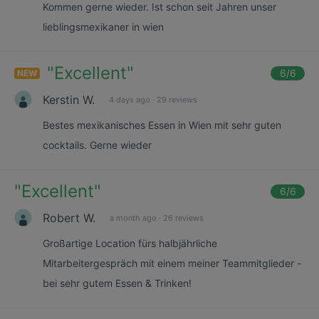
Kommen gerne wieder. Ist schon seit Jahren unser
lieblingsmexikaner in wien
"
Excellent
"
6
/6
NEW
Kerstin W.
4 days ago
·
29 reviews
Bestes mexikanisches Essen in Wien mit sehr guten
cocktails. Gerne wieder
"
Excellent
"
6
/6
Robert W.
a month ago
·
26 reviews
Großartige Location fürs halbjährliche
Mitarbeitergespräch mit einem meiner Teammitglieder -
bei sehr gutem Essen & Trinken!