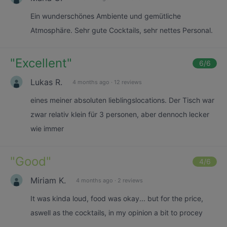
Ein wunderschönes Ambiente und gemütliche
Atmosphäre. Sehr gute Cocktails, sehr nettes Personal.
"
Excellent
"
6
/6
Lukas R.
4 months ago
·
12 reviews
eines meiner absoluten lieblingslocations. Der Tisch war
zwar relativ klein für 3 personen, aber dennoch lecker
wie immer
"
Good
"
4
/6
Miriam K.
4 months ago
·
2 reviews
It was kinda loud, food was okay... but for the price,
aswell as the cocktails, in my opinion a bit to procey