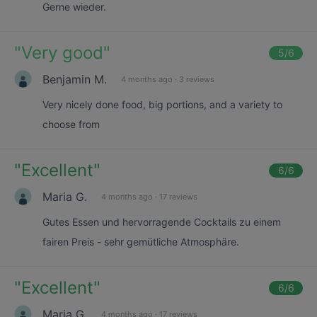
Gerne wieder.
"
Very good
"
5
/6
Benjamin M.
4 months ago
·
3 reviews
Very nicely done food, big portions, and a variety to
choose from
"
Excellent
"
6
/6
Maria G.
4 months ago
·
17 reviews
Gutes Essen und hervorragende Cocktails zu einem
fairen Preis - sehr gemütliche Atmosphäre.
"
Excellent
"
6
/6
Maria G.
4 months ago
·
17 reviews