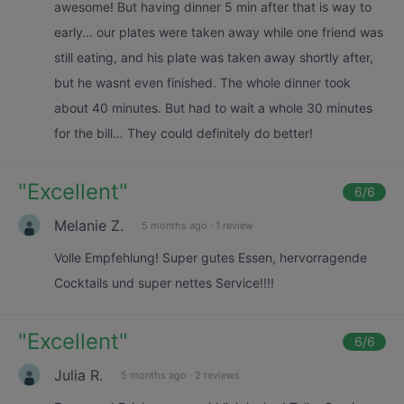
awesome! But having dinner 5 min after that is way to
early… our plates were taken away while one friend was
still eating, and his plate was taken away shortly after,
but he wasnt even finished. The whole dinner took
about 40 minutes. But had to wait a whole 30 minutes
for the bill… They could definitely do better!
"
Excellent
"
6
/6
Melanie Z.
5 months ago
·
1 review
Volle Empfehlung! Super gutes Essen, hervorragende
Cocktails und super nettes Service!!!!
"
Excellent
"
6
/6
Julia R.
5 months ago
·
2 reviews