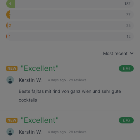
187
4
77
3
25
2
12
1
Most recent
"
Excellent
"
6
/6
NEW
Kerstin W.
4 days ago
·
29 reviews
Beste fajitas mit rind von ganz wien und sehr gute
cocktails
"
Excellent
"
6
/6
NEW
Kerstin W.
4 days ago
·
29 reviews