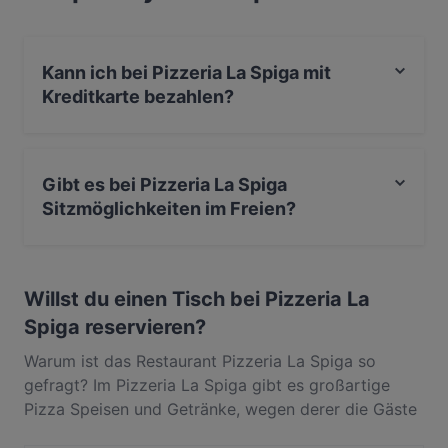
Geschmack, dem sicher auch du nicht widerstehen
kannst. Probiere beim nächsten Besuch eine Pizza
Bufalina mit Tomatensauce, Büffelmozzarella,
Kann ich bei Pizzeria La Spiga mit
Basilikum und Parmesan oder eine Mimosa mit
Kreditkarte bezahlen?
Schlagobers, Schinken, Mais, Basilikum und
Parmesan. Aber natürlich bietet die Speisekarte im
Ja, du kannst mit EC-Karte bezahlen.
Wiener La Spiga in der Lerchenfelder Straße noch
viel mehr als Pizza. Zur Auswahl stehen auch
Gibt es bei Pizzeria La Spiga
klassische Antipasti wie den aromatischen
Sitzmöglichkeiten im Freien?
Büffelmozzarella, der mit gelben Tomaten, Rucola
und Speck serviert wird, Foccace und die berühmten
Ja, bei Pizzeria La Spiga gibt es Sitzmöglichkeiten im
italienischen Desserts wie Tiramisu.
Freien.
Willst du einen Tisch bei Pizzeria La
Spiga reservieren?
Warum ist das Restaurant Pizzeria La Spiga so
gefragt? Im Pizzeria La Spiga gibt es großartige
Pizza Speisen und Getränke, wegen derer die Gäste
immer wieder zurückkommen. In 7. Bezirk, Wien,