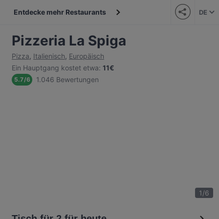
Entdecke mehr Restaurants
DE
Pizzeria La Spiga
Pizza
,
Italienisch
,
Europäisch
Ein Hauptgang kostet etwa
:
11€
1.046 Bewertungen
5.7
/
6
1
/
6
Tisch für 2 für heute