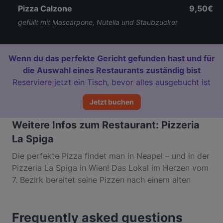
Pizza Calzone
9,50€
gefüllt mit Mascarpone, Nutella und Staubzucker
Wenn du das perfekte Gericht gefunden hast und für
die Auswahl eines Restaurants zuständig bist
Reserviere jetzt ein Tisch, bevor alles ausgebucht ist
Jetzt buchen
Weitere Infos zum Restaurant: Pizzeria
La Spiga
Die perfekte Pizza findet man in Neapel – und in der
Pizzeria La Spiga in Wien! Das Lokal im Herzen vom
7. Bezirk bereitet seine Pizzen nach einem alten
neapolitanischen Originalrezept zu und bäckt diese
in einem Holzofen besonders knusprig. Die
Frequently asked questions
Belohnung für all die Mühe: ein außergewöhnlicher