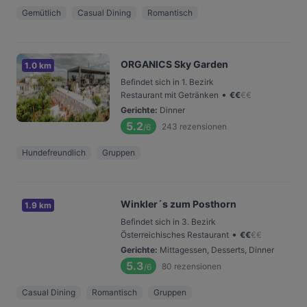
Gemütlich
Casual Dining
Romantisch
ORGANICS Sky Garden
1.0 km
Befindet sich in 1. Bezirk
•
Restaurant mit Getränken
€
€
€
€
Gerichte
:
Dinner
5.2
243
rezensionen
/6
Hundefreundlich
Gruppen
Winkler´s zum Posthorn
1.9 km
Befindet sich in 3. Bezirk
•
Österreichisches Restaurant
€
€
€
€
Gerichte
:
Mittagessen, Desserts, Dinner
5.3
80
rezensionen
/6
Casual Dining
Romantisch
Gruppen