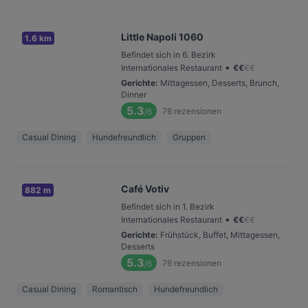
Little Napoli 1060
1.6 km
Befindet sich in 6. Bezirk
•
Internationales Restaurant
€
€
€
€
Gerichte
:
Mittagessen, Desserts, Brunch,
Dinner
5.3
76
rezensionen
/6
Casual Dining
Hundefreundlich
Gruppen
Café Votiv
882 m
Befindet sich in 1. Bezirk
•
Internationales Restaurant
€
€
€
€
Gerichte
:
Frühstück, Buffet, Mittagessen,
Desserts
5.3
76
rezensionen
/6
Casual Dining
Romantisch
Hundefreundlich