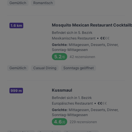
Gemütlich
Romantisch
Mosquito Mexican Restaurant Cocktail
1.6 km
Befindet sich in 5. Bezirk
•
Mexikanisches Restaurant
€
€
€
€
Gerichte
:
Mittagessen, Desserts, Dinner,
Sonntag-Mittagessen
5.2
42
rezensionen
/6
Gemütlich
Casual Dining
Sonntags geöffnet
Kussmaul
999 m
Befindet sich in 1. Bezirk
•
Europäisches Restaurant
€
€
€
€
Gerichte
:
Mittagessen, Desserts, Dinner,
Sonntag-Mittagessen
4.6
229
rezensionen
/6