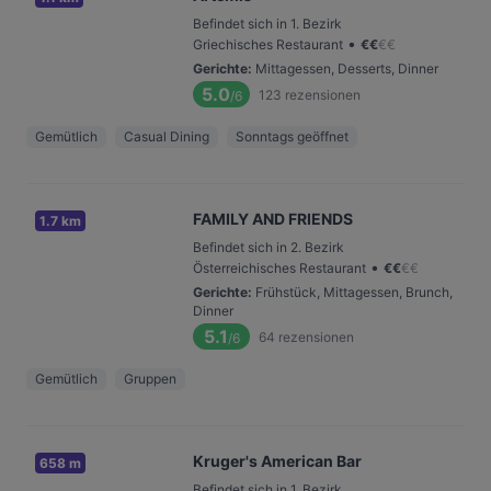
Befindet sich in 1. Bezirk
•
Griechisches Restaurant
€
€
€
€
Gerichte
:
Mittagessen, Desserts, Dinner
5.0
123
rezensionen
/6
Gemütlich
Casual Dining
Sonntags geöffnet
FAMILY AND FRIENDS
1.7 km
Befindet sich in 2. Bezirk
•
Österreichisches Restaurant
€
€
€
€
Gerichte
:
Frühstück, Mittagessen, Brunch,
Dinner
5.1
64
rezensionen
/6
Gemütlich
Gruppen
Kruger's American Bar
658 m
Befindet sich in 1. Bezirk