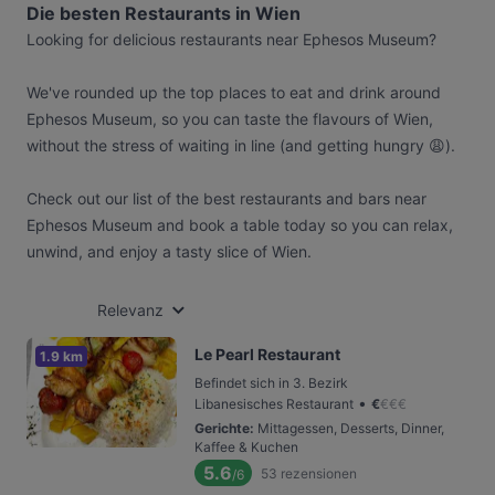
Die besten Restaurants in Wien
Looking for delicious restaurants near Ephesos Museum?
We've rounded up the top places to eat and drink around
Ephesos Museum, so you can taste the flavours of Wien,
without the stress of waiting in line (and getting hungry 😩).
Check out our list of the best restaurants and bars near
Ephesos Museum and book a table today so you can relax,
unwind, and enjoy a tasty slice of Wien.
Relevanz
Le Pearl Restaurant
1.9 km
Befindet sich in 3. Bezirk
•
Libanesisches Restaurant
€
€
€
€
Gerichte
:
Mittagessen, Desserts, Dinner,
Kaffee & Kuchen
5.6
53
rezensionen
/6