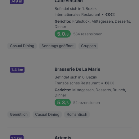
Cafe Einstein
749 m
Befindet sich in 1. Bezirk
•
Internationales Restaurant
€
€
€
€
Gerichte
:
Frühstück, Mittagessen, Desserts,
Dinner
5.0
584
rezensionen
/6
Casual Dining
Sonntags geöffnet
Gruppen
Brasserie De La Marie
1.4 km
Befindet sich in 6. Bezirk
•
Französisches Restaurant
€
€
€
€
Gerichte
:
Mittagessen, Desserts, Brunch,
Dinner
5.3
52
rezensionen
/6
Gemütlich
Casual Dining
Romantisch
Artemis
1.1 km