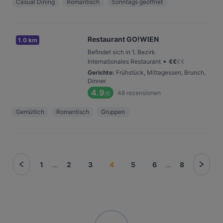
Casual Dining
Romantisch
Sonntags geöffnet
Restaurant GO!WIEN
1.0 km
Befindet sich in 1. Bezirk
•
Internationales Restaurant
€
€
€
€
Gerichte
:
Frühstück, Mittagessen, Brunch,
Dinner
4.9
48
rezensionen
/6
Gemütlich
Romantisch
Gruppen
1
...
2
3
4
5
6
...
8