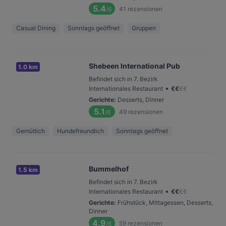
5.4
41
rezensionen
/6
Casual Dining
Sonntags geöffnet
Gruppen
Shebeen International Pub
1.0 km
Befindet sich in 7. Bezirk
•
Internationales Restaurant
€
€
€
€
Gerichte
:
Desserts, Dinner
5.1
49
rezensionen
/6
Gemütlich
Hundefreundlich
Sonntags geöffnet
Bummelhof
1.5 km
Befindet sich in 7. Bezirk
•
Internationales Restaurant
€
€
€
€
Gerichte
:
Frühstück, Mittagessen, Desserts,
Dinner
4.9
59
rezensionen
/6