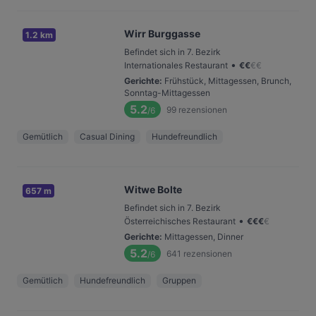
Wirr Burggasse
1.2 km
Befindet sich in 7. Bezirk
•
Internationales Restaurant
€
€
€
€
Gerichte
:
Frühstück, Mittagessen, Brunch,
Sonntag-Mittagessen
5.2
99
rezensionen
/6
Gemütlich
Casual Dining
Hundefreundlich
Witwe Bolte
657 m
Befindet sich in 7. Bezirk
•
Österreichisches Restaurant
€
€
€
€
Gerichte
:
Mittagessen, Dinner
5.2
641
rezensionen
/6
Gemütlich
Hundefreundlich
Gruppen