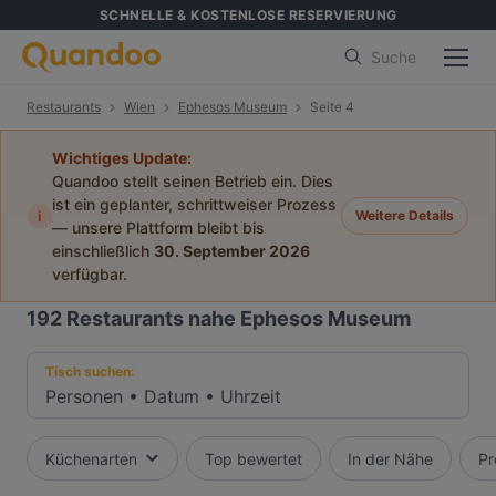
SCHNELLE & KOSTENLOSE RESERVIERUNG
Suche
Restaurants
Wien
Ephesos Museum
Seite 4
Wichtiges Update:
Quandoo stellt seinen Betrieb ein. Dies
ist ein geplanter, schrittweiser Prozess
i
Weitere Details
— unsere Plattform bleibt bis
einschließlich
30. September 2026
verfügbar.
192
Restaurants nahe Ephesos Museum
Tisch suchen:
Personen
•
Datum
•
Uhrzeit
Küchenarten
Top bewertet
In der Nähe
Pr