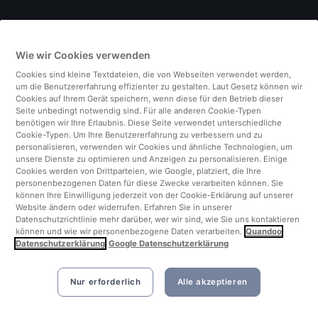
Deutschland
Wie wir Cookies verwenden
Italien
Cookies sind kleine Textdateien, die von Webseiten verwendet werden,
um die Benutzererfahrung effizienter zu gestalten. Laut Gesetz können wir
Finnland
Cookies auf Ihrem Gerät speichern, wenn diese für den Betrieb dieser
Seite unbedingt notwendig sind. Für alle anderen Cookie-Typen
benötigen wir Ihre Erlaubnis. Diese Seite verwendet unterschiedliche
Vereinigtes Königreich
Cookie-Typen. Um Ihre Benutzererfahrung zu verbessern und zu
personalisieren, verwenden wir Cookies und ähnliche Technologien, um
unsere Dienste zu optimieren und Anzeigen zu personalisieren. Einige
Türkei
Cookies werden von Drittparteien, wie Google, platziert, die Ihre
personenbezogenen Daten für diese Zwecke verarbeiten können. Sie
können Ihre Einwilligung jederzeit von der Cookie-Erklärung auf unserer
Niederlande
Website ändern oder widerrufen. Erfahren Sie in unserer
Datenschutzrichtlinie mehr darüber, wer wir sind, wie Sie uns kontaktieren
können und wie wir personenbezogene Daten verarbeiten.
Quandoo
Singapur
Datenschutzerklärung
Google Datenschutzerklärung
Nur erforderlich
Alle akzeptieren