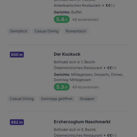
•
Amerikanisches Restaurant
€
€
€
€
Gerichte
:
Buffet
5.4
46
rezensionen
/6
Gemütlich
Casual Dining
Romantisch
Der Kuckuck
800 m
Befindet sich in 1. Bezirk
•
Österreichisches Restaurant
€
€
€
€
Gerichte
:
Mittagessen, Desserts, Dinner,
Sonntag-Mittagessen
5.3
49
rezensionen
/6
Casual Dining
Sonntags geöffnet
Gruppen
Erzherzogtum Naschmarkt
882 m
Befindet sich in 6. Bezirk
•
Österreichisches Restaurant
€
€
€
€