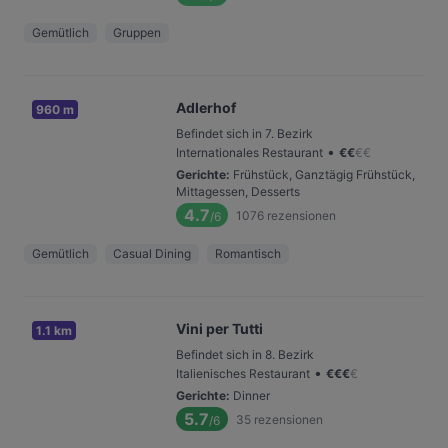
Gemütlich
Gruppen
Adlerhof
960 m
Befindet sich in 7. Bezirk
•
Internationales Restaurant
€
€
€
€
Gerichte
:
Frühstück, Ganztägig Frühstück,
Mittagessen, Desserts
4.7
1076
rezensionen
/6
Gemütlich
Casual Dining
Romantisch
Vini per Tutti
1.1 km
Befindet sich in 8. Bezirk
•
Italienisches Restaurant
€
€
€
€
Gerichte
:
Dinner
5.7
35
rezensionen
/6