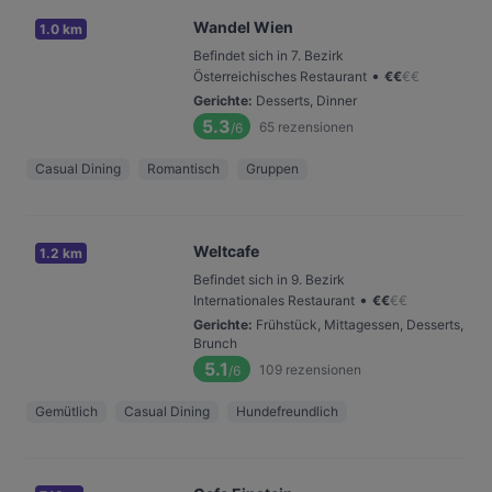
Wandel Wien
1.0 km
Befindet sich in 7. Bezirk
•
Österreichisches Restaurant
€
€
€
€
Gerichte
:
Desserts, Dinner
5.3
65
rezensionen
/6
Casual Dining
Romantisch
Gruppen
Weltcafe
1.2 km
Befindet sich in 9. Bezirk
•
Internationales Restaurant
€
€
€
€
Gerichte
:
Frühstück, Mittagessen, Desserts,
Brunch
5.1
109
rezensionen
/6
Gemütlich
Casual Dining
Hundefreundlich