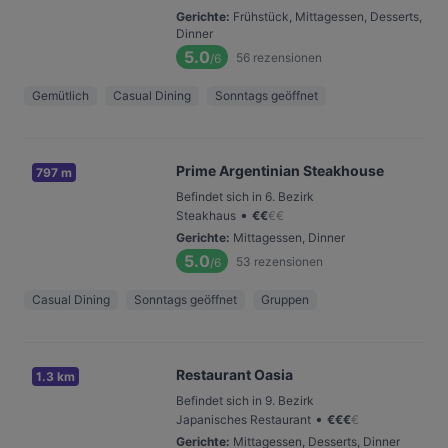
Gerichte
:
Frühstück, Mittagessen, Desserts,
Dinner
5.0
56
rezensionen
/6
Gemütlich
Casual Dining
Sonntags geöffnet
Prime Argentinian Steakhouse
797 m
Befindet sich in 6. Bezirk
•
Steakhaus
€
€
€
€
Gerichte
:
Mittagessen, Dinner
5.0
53
rezensionen
/6
Casual Dining
Sonntags geöffnet
Gruppen
Restaurant Oasia
1.3 km
Befindet sich in 9. Bezirk
•
Japanisches Restaurant
€
€
€
€
Gerichte
:
Mittagessen, Desserts, Dinner